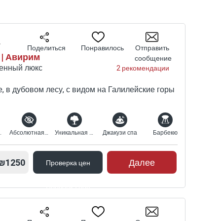
я
уже
и
Поделиться
Понравилось
Отправить
й и
 | Авирим
сообщение
м-
енный люкс
2 рекомендации
и
, в дубовом лесу, с видом на Галилейские горы
ем,
ый вид
Абсолютная конфиденциальность
Уникальная природная среда
Джакузи спа
Барбекю
из
а,
₪1250
Далее
Проверка цен
ные
Проверка цен
для
ы