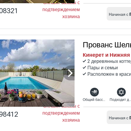
Онлайн-заказы с
08321
подтверждением
Начиная с
хозяина
Прованс Шел
Кинерет и Нижняя 
2 деревянных котт
Пары и семьи
Расположен в крас
Общий бассейн
Подходит для религиоз
Онлайн-заказы с
98412
подтверждением
Начиная с
хозяина