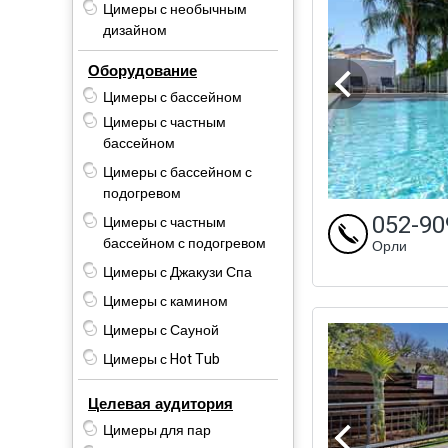
Цимеры с необычным
дизайном
Оборудование
об
Цимеры с бассейном
Цимеры с частным
ра
бассейном
Цимеры с бассейном с
к
подогревом
052-90
Цимеры с частным
ка
бассейном с подогревом
Орли
Цимеры с Джакузи Спа
п
Цимеры с камином
с
Цимеры с Сауной
к
Цимеры с Hot Tub
ча
Целевая аудитория
Цимеры для пар
зо