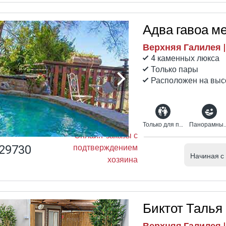
Адва гавоа м
Верхняя Галилея 
4 каменных люкса
Только пары
Расположен на выс
Только для пар
Панорамн
Онлайн-заказы с
29730
подтверждением
Начиная с
хозяина
Биктот Талья