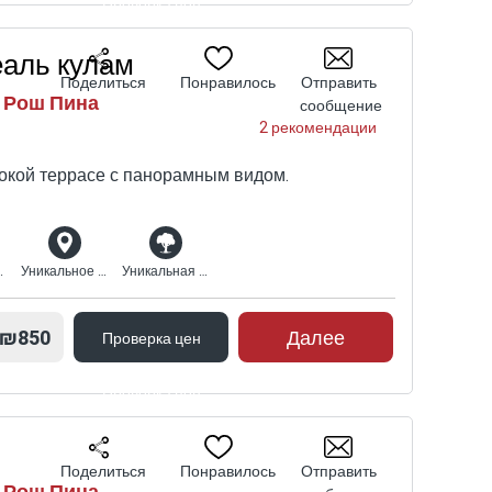
Проверка цен
еаль кулам
Поделиться
Понравилось
Отправить
| Рош Пина
сообщение
2 рекомендации
окой террасе с панорамным видом.
ый вид
Уникальное расположение
Уникальная природная среда
₪850
Далее
Проверка цен
Проверка цен
Поделиться
Понравилось
Отправить