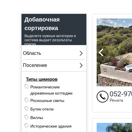
по
Добавочная
сортировка
не
р
Выделите нужные категории и
система выдает результаты
поиска.
гр
Типы цимеров
о
Романтические
052-97
е
деревянные коттеджи
Рената
Роскошные свиты
ар
Бутик-отели
иг
Виллы
Исторические здания