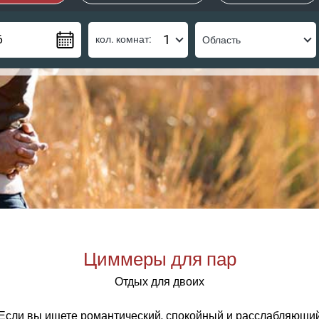
кол. комнат:
Циммеры для пар
Отдых для двоих
Если вы ищете романтический, спокойный и расслабляющи