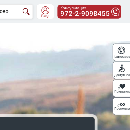
Консультация
972-2-9098455
Вход
Languag
Доступнос
0
Понравил
0
Просмотр