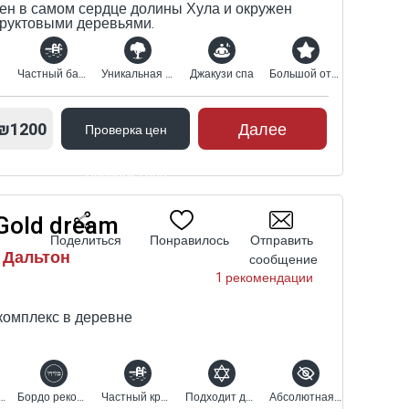
ен в самом сердце долины Хула и окружен
руктовыми деревьями.
Частный бассейн с подогревом
Уникальная природная среда
Джакузи спа
Большой открытый комплекс
₪1200
Далее
Проверка цен
Проверка цен
 Gold dream
Поделиться
Понравилось
Отправить
 Дальтон
сообщение
1 рекомендации
комплекс в деревне
ый на севере
Бордо рекомендует
Частный крытый бассейн с подогревом
Подходит для религиозных
Абсолютная конфиденциальность