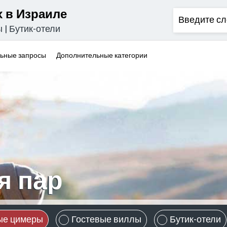
 в Израиле
ы
|
Бутик-отели
ьные запросы
Дополнительные категории
я пар
ые цимеры
Гостевые виллы
Бутик-отели