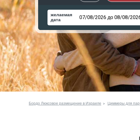
желаемая
дата
Бордо Люксовое размещение в Израиле
Циммеры для пар