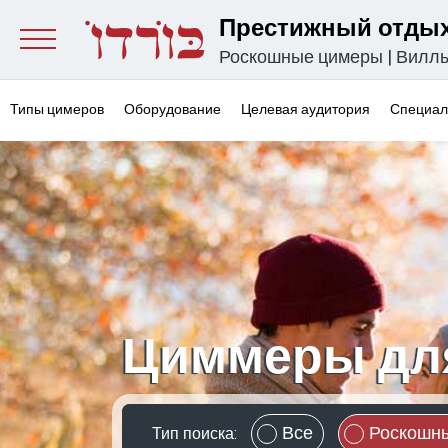
Престижный отдых
Роскошные цимеры
|
Вилл
Типы цимеров
Оборудование
Целевая аудитория
Специал
Циммеры дл
Все
Роскошн
Тип поиска: