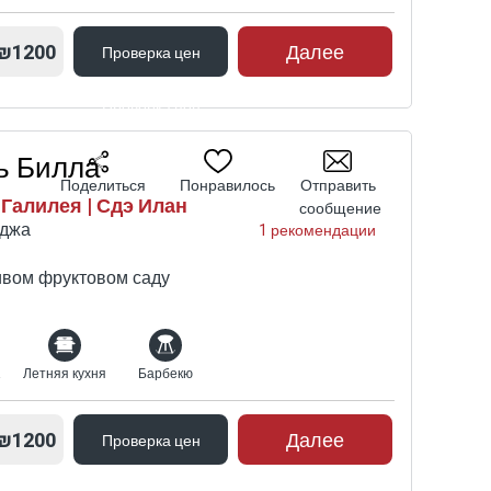
₪1200
Далее
Проверка цен
Проверка цен
ь Билла
Поделиться
Понравилось
Отправить
Галилея | Сдэ Илан
сообщение
еджа
1 рекомендации
ивом фруктовом саду
ных
Летняя кухня
Барбекю
₪1200
Далее
Проверка цен