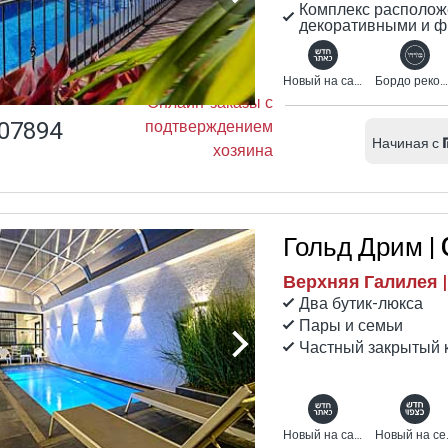
Комплекс располож
Во многих романтических гостевых домах вы можете найти
декоративными и ф
частный бассейн и/или сухую сауну.
Новый на сайте Бордо
Бордо рекомендует
Онлайн-заказы с
07894
подтверждением
Начиная с
хозяина
Гольд Дрим |
Верхняя Галилея |
Два бутик-люкса
Пары и семьи
Частный закрытый 
Новый на сайте Бордо
Нов