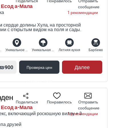
Поделиться
Понравилось
Отправить
 Есод а-Мала
сообщение
ка
1 рекомендации
ут
м сердце долины Хула, на просторной
ии с открытым видом на поля и сады.
ы
вой
,
ый вид
Уникальное расположение
Уникальная природная среда
Летняя кухня
Барбекю
я,
ия,
₪900
Далее
Проверка цен
Проверка цен
ть
ь,
рден
 –
Поделиться
Понравилось
Отправить
ажи
 Есод а-Мала
сообщение
екс, включающий роскошную виллу + 3
1 рекомендации
е
ппа друзей
зи.