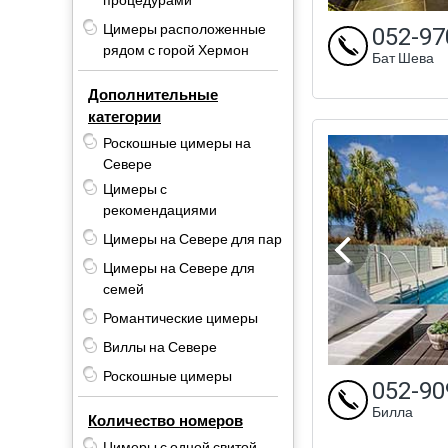
процедурами
Цимеры расположенные
052-97
рядом с горой Хермон
Бат Шева
Дополнительные
категории
Роскошные цимеры на
Севере
Цимеры с
рекомендациями
Цимеры на Севере для пар
Цимеры на Севере для
семей
Романтические цимеры
Виллы на Севере
Роскошные цимеры
052-90
Билла
Количество номеров
Цимеры с одной свитой