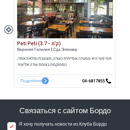
Peti Peti (3.7 - ק'מ)
Верхняя Галилея | Сдэ Элиэзер
Верх
סעדה
פטי פטי היא מסעדה אסייתית כשרה, מעוצבת ומלאת אופי,
ח
וחנות
הממוקמת בצומת שדה אליעזר
Подробнее
По
0
04-6817855
Связаться с сайтом Бордо
Я хочу получать новости из Клуба Бордо