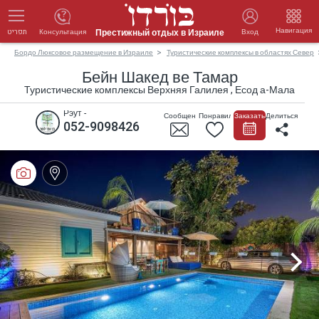
Навигация
Престижный отдых в Израиле
Консультация
Вход
תפריט
Бордо Люксовое размещение в Израиле
Туристические комплексы в областях Север
Бейн Шакед ве Тамар
Туристические комплексы Верхняя Галилея , Есод а-Мала
Рэут -
Сообщение
Понравилось
Заказать
Делиться
052-9098426