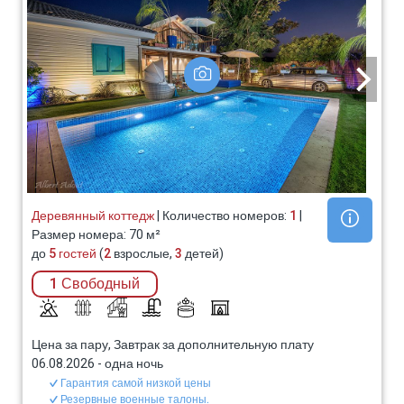
Деревянный коттедж
| Количество номеров:
1
|
Размер номера: 70 м²
до
5 гостей
(
2
взрослые,
3
детей)
1 Свободный
Цена за пару, Завтрак за дополнительную плату
06.08.2026
-
одна ночь
Гарантия самой низкой цены
Резервные военные талоны.