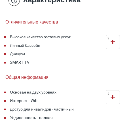
кофемашиной для эспрессо и волшебный
балкон с видом на рощи с одной стороны и на
Галилейское море с другой.
Отличительные качества
Высокое качество гостевых услуг
9
+
Личный бассейн
Джакузи
SMART TV
Общая информация
Основан на двух уровнях
5
+
Интернет - Wifi
Достуб для инвалидов - частичный
Уединенность - полная