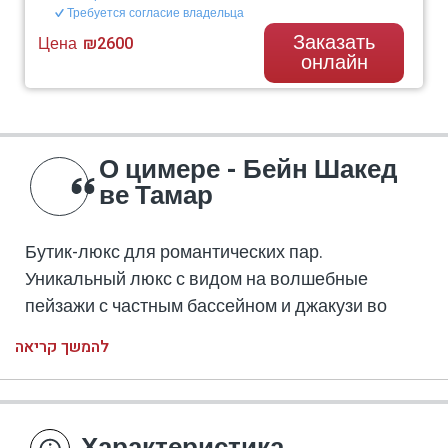
Требуется согласие владельца
Заказать
Цена
₪2600
онлайн
О цимере - Бейн Шакед
ве Тамар
Бутик-люкс для романтических пар.
Уникальный люкс с видом на волшебные
пейзажи с частным бассейном и джакузи во
дворе.
להמשך קריאה
Люкс состоит из гостиной, мини-кухни, большой
ванной комнаты и спальни которая находится
на этаже галереи и включает в себя широкую
кровать, киноэкран, уютною столовую с
Характеристика