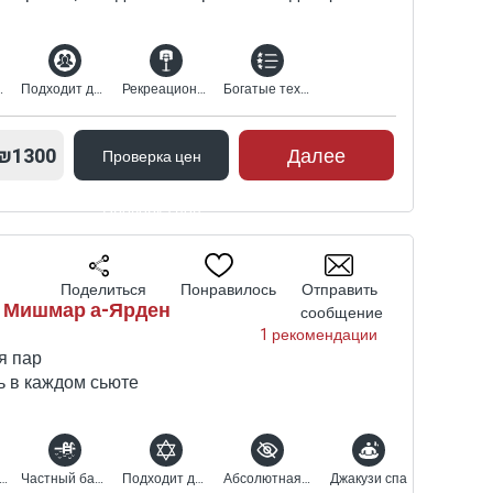
ый вид
Подходит для групп
Рекреационный комплекс
Богатые технические характеристики
₪1300
Далее
Проверка цен
Проверка цен
Поделиться
Понравилось
Отправить
| Мишмар а-Ярден
сообщение
1 рекомендации
я пар
ь в каждом сьюте
олько для пар
Частный бассейн с подогревом
Подходит для религиозных
Абсолютная конфиденциальность
Джакузи спа