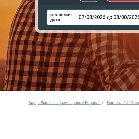
желаемая
дата
Бордо Люксовое размещение в Израиле
Люксы от 1500 ше