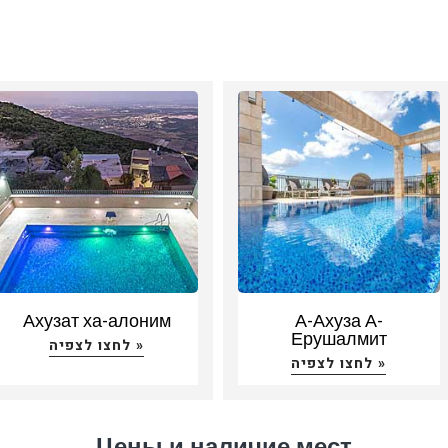
Ахузат ха-алоним
А-Ахуза А-
Ерушалмит
לחצו לצפיה »
לחצו לצפיה »
Цены и наличие мест