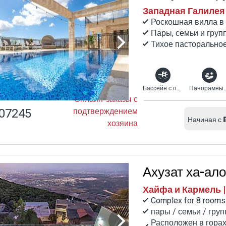
Западная Галилея 
Роскошная вилла в
Пары, семьи и груп
Тихое пасторально
Бассейн с подогревом
Панорамн
Онлайн-заказы с
07245
подтверждением
Начиная с
хозяина
Ахузат ха-ал
Хайфа и Кармель 
Complex for 8 rooms
пары / семьи / гру
Расположен в горах