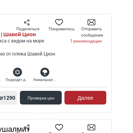
Поделиться
Понравилось
Отправить
 | Шавей Цион
сообщение
са с видом на море
1 рекомендации
ко от пляжа Шавей Цион
ый вид
Подходит для религиозных
Уникальная природная среда
₪1290
Далее
Проверка цен
Проверка цен
рушалмит