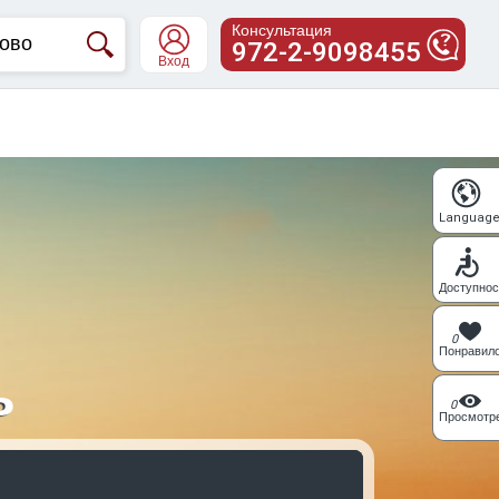
Консультация
972-2-9098455
Вход
Languag
Доступнос
0
Понравил
ь
0
Просмотр