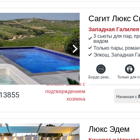
Сагит Люкс С
Западная Галилея
3 сьюты для пар, п
видом.
Только пары, роман
Элкош, Западная Га
Бордо рекомендует
Т
Онлайн-заказы с
подтверждением
13855
Начиная с
хозяина
Люкс Эдем