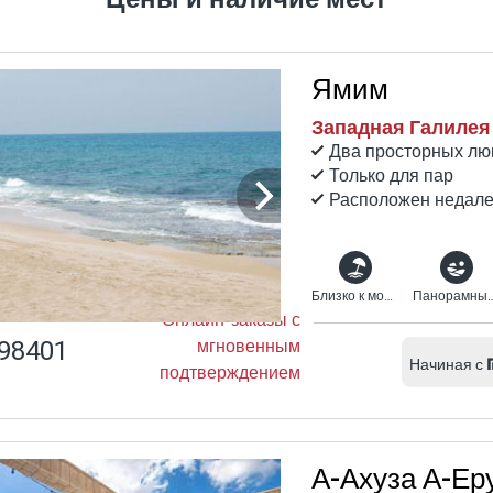
Ямим
Западная Галилея
Два просторных люк
Только для пар
Расположен недале
Близко к морю
Панорамн
Онлайн-заказы с
98401
мгновенным
Начиная с
подтверждением
А-Ахуза А-Е