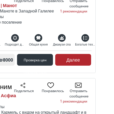
Поделиться
Понравилось
Отправить
| Манот
сообщение
 Маноте в Западной Галилее
1 рекомендации
пы
е поселение
ый вид
Подходит для религиозных
Общая кухня
Джакузи спа
Богатые технические характеристики
₪8000
Далее
Проверка цен
Проверка цен
оним
Поделиться
Понравилось
Отправить
| Асфиа
сообщение
1 рекомендации
ппы
 Кармель, с видом на открытый ландшафт и в