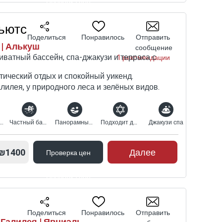
Проверка цен
ьютс
Поделиться
Понравилось
Отправить
 | Алькуш
сообщение
риватный бассейн, спа-джакузи и терраса с
1 рекомендации
тический отдых и спокойный уикенд.
лилея, у природного леса и зелёных видов.
олько для пар
Частный бассейн
Панорамный вид
Подходит для религиозных
Джакузи спа
₪1400
Далее
Проверка цен
Проверка цен
Поделиться
Понравилось
Отправить