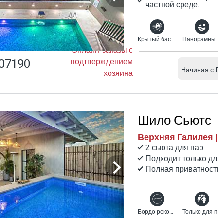
частной среде.
Крытый бассейн с подогревом
Панорамн
Онлайн-заказы с
07190
подтверждением
Начиная с
хозяина
Шило Сьютс
Верхняя Галилея 
2 сьюта для пар
Подходит только дл
Полная приватност
Бордо рекомендует
Т