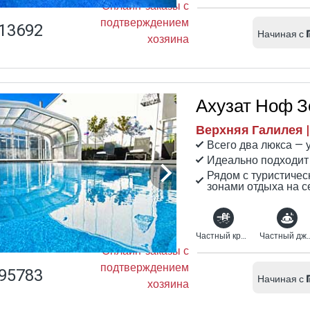
Онлайн-заказы с
подтверждением
13692
Начиная с
хозяина
Ахузат Ноф 
Верхняя Галилея |
Всего два люкса — 
Идеально подходит 
Рядом с туристиче
зонами отдыха на с
Частный крытый бассейн с подогревом
Частный джа
Онлайн-заказы с
подтверждением
95783
Начиная с
хозяина