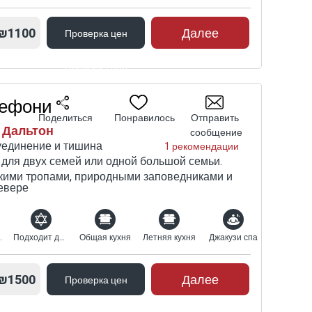
₪1100
Далее
Проверка цен
Проверка цен
Зефони
Поделиться
Понравилось
Отправить
 Дальтон
сообщение
уединение и тишина
1 рекомендации
для двух семей или одной большой семьи.
скими тропами, природными заповедниками и
евере
кузи-спа
Подходит для религиозных
Общая кухня
Летняя кухня
Джакузи спа
₪1500
Далее
Проверка цен