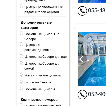
процедурами
Цимеры расположенные
055-43
рядом с горой Хермон
Дополнительные
категории
Роскошные цимеры на
Севере
Цимеры с
рекомендациями
Цимеры на Севере для пар
Цимеры на Севере для
семей
Романтические цимеры
Виллы на Севере
Роскошные цимеры
052-90
Количество номеров
Цимеры с одной свитой