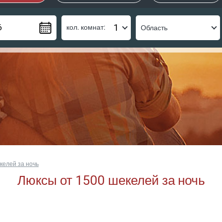
кол. комнат:
келей за ночь
Люксы от 1500 шекелей за ночь