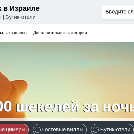
 в Израиле
ы
|
Бутик-отели
ьные запросы
Дополнительные категории
00 шекелей за ноч
ые цимеры
Гостевые виллы
Бутик-отели