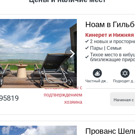
Ноам в Гильб
Кинерет и Нижняя
2 новых и просторн
Пары | Семьи
Тихое место в кибу
близлежащие приро
Частный джакузи-спа
Подходит для религиоз
Онлайн-заказы с
подтверждением
95819
Начиная с
хозяина
Прованс Шел