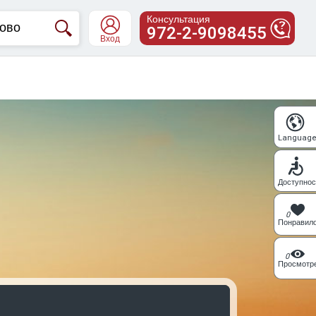
Консультация
972-2-9098455
Вход
Languag
Доступнос
0
Понравил
0
Просмотр