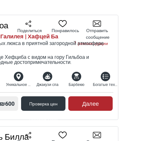
оа
Поделиться
Понравилось
Отправить
 Галилея | Хафцей Ба
сообщение
ых люкса в приятной загородной атмосфере
1 рекомендации
це Хефциба с видом на гору Гильбоа и
дные достопримечательности.
ных
Уникальное расположение
Джакузи спа
Барбекю
Богатые технические характеристики
₪600
Далее
Проверка цен
Проверка цен
ь Билла