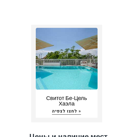
Свитот Бе-Цель
Хаэла
לחצו לצפיה »
Цены и наличие мест