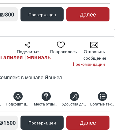
₪800
Далее
Проверка цен
Проверка цен
Поделиться
Понравилось
Отправить
 Галилея | Явниэль
сообщение
1 рекомендации
комплекс в мошаве Явниел
кузи-спа
Подходит для религиозных
Места отдыха и развлечений
Удобства для детей
Богатые технические характеристики
₪1500
Далее
Проверка цен