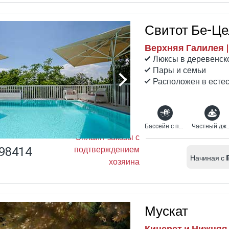
Свитот Бе-Це
Верхняя Галилея |
Люксы в деревенск
Пары и семьи
Расположен в есте
Бассейн с подогревом
Частный джа
Онлайн-заказы с
98414
подтверждением
Начиная с
хозяина
Мускат