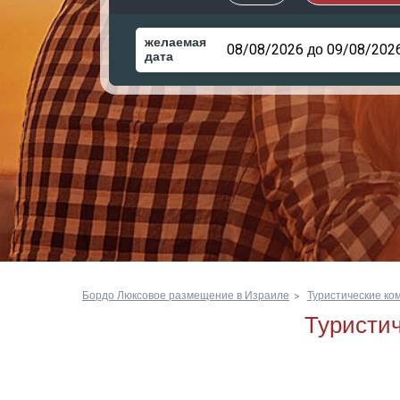
желаемая
дата
Бордо Люксовое размещение в Израиле
Туристические ко
Туристич