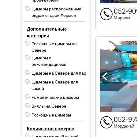
процедурами
Цимеры расположенные
052-90
рядом с горой Хермон
Мириам
Дополнительные
категории
Роскошные цимеры на
Севере
Цимеры с
рекомендациями
Цимеры на Севере для пар
Цимеры на Севере для
семей
Романтические цимеры
Виллы на Севере
Роскошные цимеры
052-97
Мордехай
Количество номеров
Цимеры с одной свитой