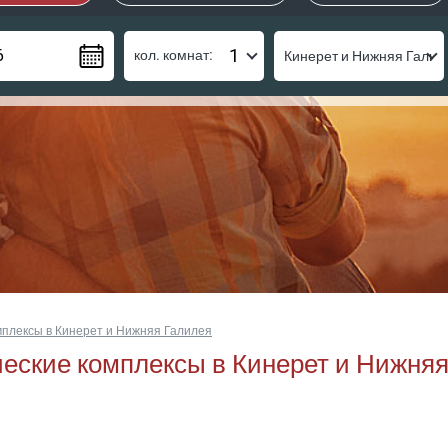
кол. комнат:
мплексы в Кинерет и Нижняя Галилея
еские комплексы в Кинерет и Нижня