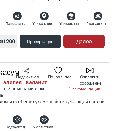
олько для пар
Панорамный вид
Уникальное расположение
Уникальная природная среда
Джакузи хат таб
₪1200
Далее
Проверка цен
Проверка цен
Акасум
Поделиться
Понравилось
Отправить
Галилея | Каланит
сообщение
с с 7 номерами люкс
1 рекомендации
пы
дом и особенно ухоженной окружающей средой
упп
Подходит для религиозных
Абсолютная конфиденциальность