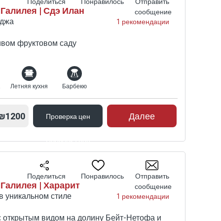
Поделиться
Понравилось
Отправить
Галилея | Сдэ Илан
сообщение
еджа
1 рекомендации
ивом фруктовом саду
ных
Летняя кухня
Барбекю
₪1200
Далее
Проверка цен
Проверка цен
Поделиться
Понравилось
Отправить
Галилея | Харарит
сообщение
в уникальном стиле
1 рекомендации
с открытым видом на долину Бейт-Нетофа и