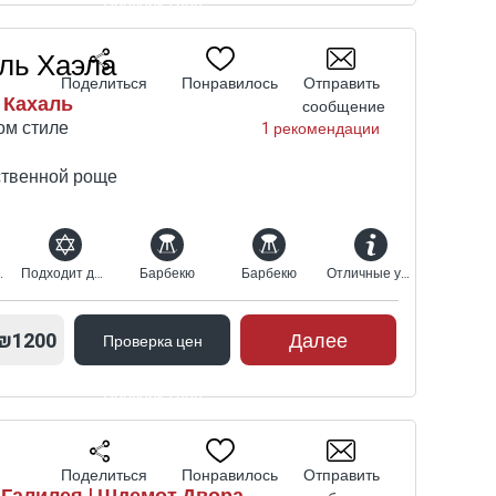
Проверка цен
ль Хаэла
Поделиться
Понравилось
Отправить
 Кахаль
сообщение
ом стиле
1 рекомендации
ственной роще
кузи-спа
Подходит для религиозных
Барбекю
Барбекю
Отличные условия для семей
₪1200
Далее
Проверка цен
Проверка цен
Поделиться
Понравилось
Отправить