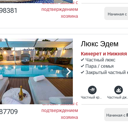
Онлайн-заказы с
98381
подтверждением
Начиная с
хозяина
Люкс Эдем
Кинерет и Нижняя
Частный люкс
Пара / семья
Закрытый частный 
Частный крытый бассейн с подогревом
Частный джа
Онлайн-заказы с
87709
подтверждением
Начиная с
хозяина