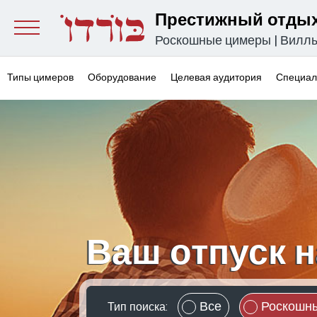
Престижный отдых
Роскошные цимеры
|
Вилл
Типы цимеров
Оборудование
Целевая аудитория
Специал
Ваш отпуск н
Все
Роскошн
Тип поиска: