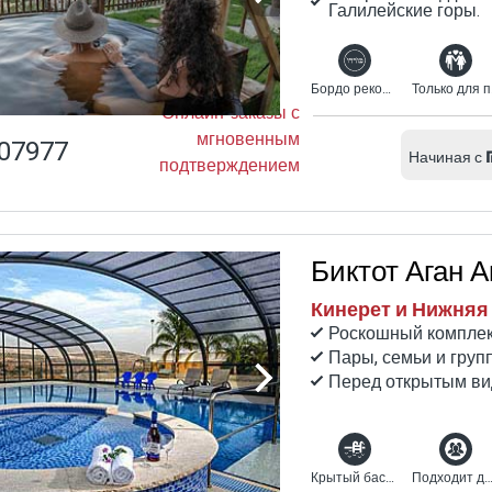
Галилейские горы.
Бордо рекомендует
Т
Онлайн-заказы с
мгновенным
07977
Начиная с
подтверждением
Биктот Аган 
Кинерет и Нижняя 
Роскошный комплек
Пары, семьи и груп
Перед открытым ви
Крытый бассейн с подогревом
Подходит для гр