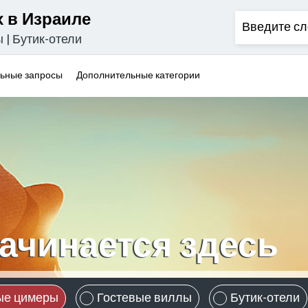
 в Израиле
ы
|
Бутик-отели
ьные запросы
Дополнительные категории
ачинается здесь
ые цимеры
Гостевые виллы
Бутик-отели