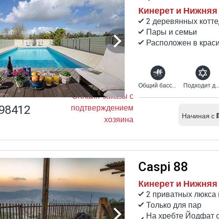
Кинерет и Нижняя 
2 деревянных котт
Пары и семьи
Расположен в крас
Общий бассейн
Подходит для религиоз
Онлайн-заказы с
98412
подтверждением
Начиная с
хозяина
Caspi 88
Кинерет и Нижняя 
2 приватных люкса 
Только для пар
На хребте Йодфат 