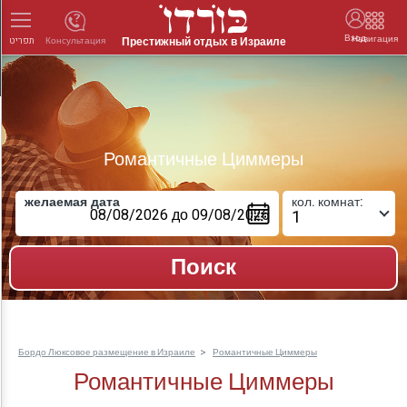
Вход
Навигация
Престижный отдых в Израиле
Консультация
תפריט
Романтичные Циммеры
желаемая дата
кол. комнат:
Бордо Люксовое размещение в Израиле
Романтичные Циммеры
Романтичные Циммеры