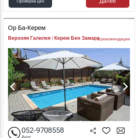
Далее
Проверка цен
Проверка цен
Ор Ба-Керем
Верхняя Галилея | Керем Бен Замара
2 рекомендации
052-9708558
Анэт