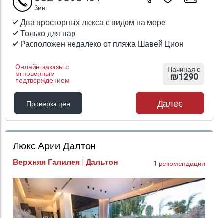
Зив
Два просторных люкса с видом на море
Только для пар
Расположен недалеко от пляжа Шавей Цион
Онлайн-заказы с
Начиная с
мгновенным
₪1290
подтверждением
Далее
Проверка цен
Проверка цен
Люкс Арии Далтон
Верхняя Галилея | Дальтон
1 рекомендации