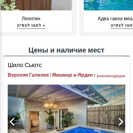
Леонтин
Адва гавоа меа
לחצו לצפיה »
Цены и наличие мест
Шило Сьютс
Верхняя Галилея | Мишмар а-Ярден
1 рекомендации