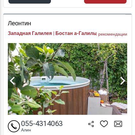
Проверка цен
Леонтин
Западная Галилея | Бостан а-Галиль
1 рекомендации
055-4314063
Алин