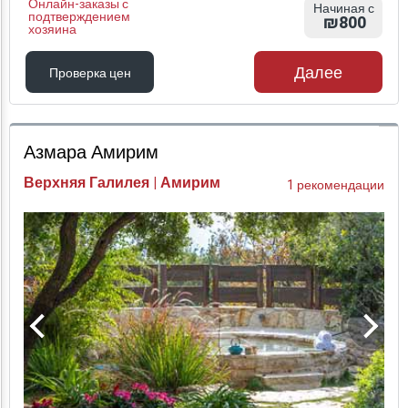
Онлайн-заказы с
Начиная с
подтверждением
₪800
хозяина
Далее
Проверка цен
Проверка цен
Азмара Амирим
Верхняя Галилея | Амирим
1 рекомендации