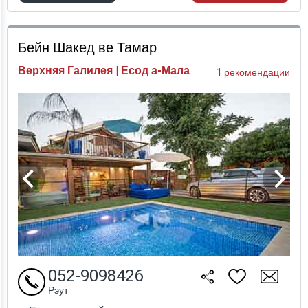
Проверка цен
Бейн Шакед ве Тамар
Верхняя Галилея | Есод а-Мала
1 рекомендации
052-9098426
Рэут