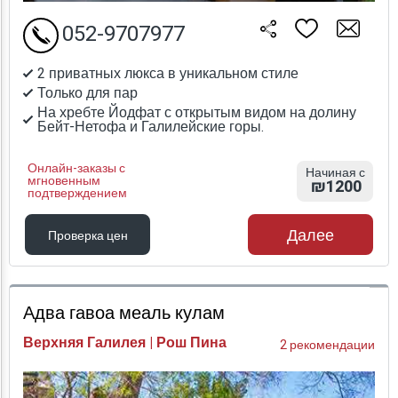
052-9707977
2 приватных люкса в уникальном стиле
Только для пар
На хребте Йодфат с открытым видом на долину
Бейт-Нетофа и Галилейские горы.
Онлайн-заказы с
Начиная с
мгновенным
₪1200
подтверждением
Далее
Проверка цен
Проверка цен
Адва гавоа меаль кулам
Верхняя Галилея | Рош Пина
2 рекомендации