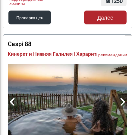
₪1250
хозяина
Далее
Проверка цен
Проверка цен
Caspi 88
Кинерет и Нижняя Галилея | Харарит
1 рекомендации