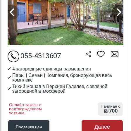
055-4313607
4 загородные единицы размещения
Пары | Семьи | Компания, бронирующая весь
комплекс
Тихий мошав в Верхней Галилее, с зелёной
загородной атмосферой
Онлайн-заказы с
Начиная с
подтверждением
₪700
хозяина
Далее
Проверка цен