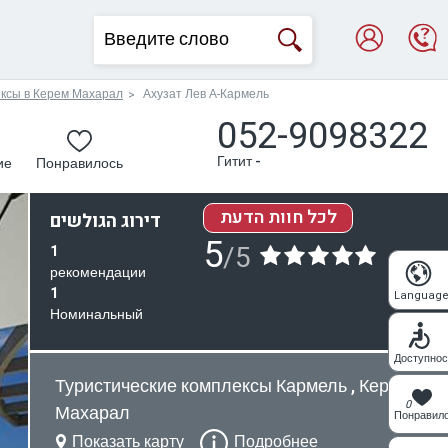
ексы в Керем Махарал
Ахузат Лев А-Кармель
052-9098322
Гитит -
ие
Понравилось
לכל חוות הדעת
דירוג הגולשים
5
/5
1
рекомендации
1
Languag
Номинальный
Доступнос
Туристические комплексы Кармель , Керем
0
Махарал
Понравил
Показать карту
Подробнее