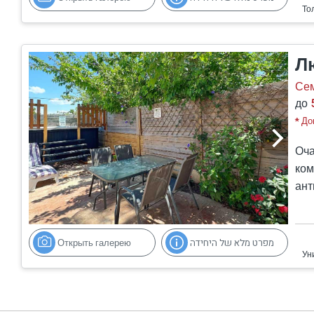
Л
Се
до
* До
Оча
ком
ант
В р
пол
гид
Открыть галерею
מפרט מלא של היחידה
одн
На 
пан
зон