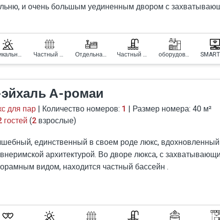
льню, и очень большым уединенным двором с захватываю
ом, с частным бассейном, множеством зон отдыха и барбек
три комплекса установлена ​​система «умный дом» с
пьютеризированным управлением.
тям предлагается бар с алкогольными напитками, полность
Уникальный вид
Частный двор
Отдельная спальня
Частный бассейн
оборудованная кухня
SMART
рудованная кухня для приготовления пищи, расслабляющая
кальным дизайном, огромные телеэкраны с системой SMAR
-эйхаль А-ромаи
жество сюрпризов.
с для пар
| Количество номеров:
1
| Размер номера: 40 м²
2 гостей
(
2
взрослые)
шебный, единственный в своем роде люкс, вдохновленный
внеримской архитектурой. Во дворе люкса, с захватывающ
орамным видом, находится частный бассейн .
три номера - огромный джакузи, роскошная гостиная, спаль
ирокой кроватью с ортопедическим матрасом, два больших
евизионных экрана, мини-кухня с барной стойкой и простор
ная комната с тропическим душем.