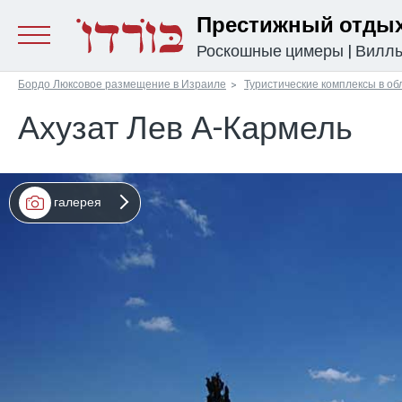
Престижный отдых
Роскошные цимеры
|
Вилл
Бордо Люксовое размещение в Израиле
Туристические комплексы в об
Ахузат Лев А-Кармель
галерея
מפה