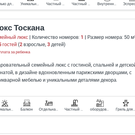
Только для пар
Уникальный вид
Частный двор
Частный бассейн
Внутренний джакузи
юкс Тоскана
мейный люкс
| Количество номеров:
1
| Размер номера: 50 м
5 гостей
(
2
взрослые,
3
детей)
плата за ребенка
ровательный семейный люкс с гостиной, спальней и детско
натой, в дизайне вдохновленным парижскими дворцами, с
икварной мебелью и уникальными деталями декора.
аспоряжении гостей - полностью оборудованная кухня для
ноценного приготовления пищи, ванная комната с душем с
ромассажем, два больших телевизионных экрана, две двус
оспальные кровати (в детской).
Уникальный вид
Балкон
Отдельная спальня
Частный бассейн
оборудованная кухня
Гриль для барб
частном и уединенном балконе люкса с захватывающим
орамным видом расположены бассейн, обеденный стол, ба
ы отдыха и расслабляющее спа-джакузи.