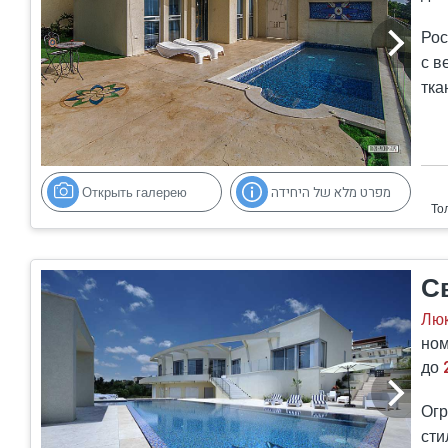
Рос
с в
тка
В о
нах
сез
Открыть галерею
מפרט מלא של היחידה
С
Люк
ном
до
Огр
сти