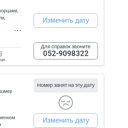
ворцами,
ли,
Изменить дату
ющий вид,
 зимний
Для справок звоните
052-9098322
Ортопедический матрас
Номер занят на эту дату
Размер
еменном
Изменить дату
и