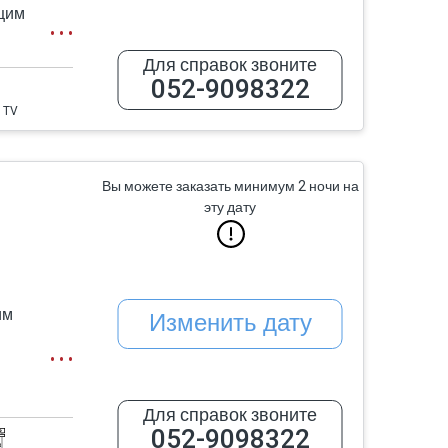
щим
ю.
Для справок звоните
052-9098322
ю
 TV
 ванна с
T TV и
Вы можете заказать минимум 2 ночи на
эту дату
им
Изменить дату
ная зона
Для справок звоните
ная
052-9098322