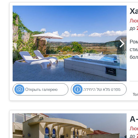
Х
Люк
до
Ром
сти
бол
и б
На 
зах
уго
Открыть галерею
מפרט מלא של היחידה
А
Люк
до