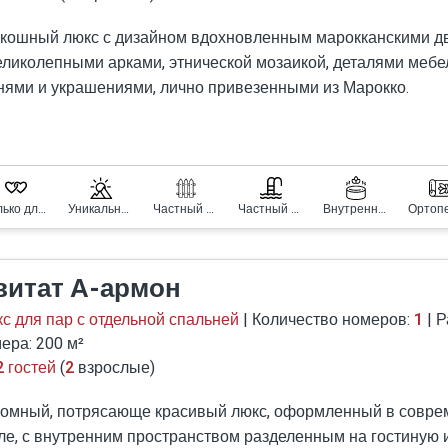
кошный люкс с дизайном вдохновленным марокканскими д
еликолепными арками, этнической мозаикой, деталями мебе
нями и украшениями, лично привезенными из Марокко.
громном уединенном дворе, откуда открывается захватыва
одится частный бассейн, подогреваемый и накрываемый в
он, а рядом с ним - уютная зона отдыха.
Только для пар
Уникальный вид
Частный двор
Частный крытый бассейн с подогревом
Внутренний джакузи
витат А-армон
с для пар с отдельной спальней
| Количество номеров:
1
| 
ера: 200 м²
2 гостей
(
2
взрослые)
омный, потрясающе красивый люкс, оформленный в совр
ле, с внутренним пространством разделенным на гостиную 