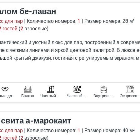
алом бе-лаван
с для пар
| Количество номеров:
1
| Размер номера: 28 м²
2 гостей
(
2
взрослые)
антический и уютный люкс для пар, построенный в соврем
ле с четкими линиями и яркой цветовой палитрой. В люксе е
ьшой крытый джакузи, гостиная с регулируемым экраном, м
арная стойка.
огромной уединенной террасе, перед которой открывается
ватывающий вид, расположен огромныйе спа-джакузи и р
лки отдыха.
Только для пар
Балкон
Частный бассейн
Частный СПА джакузи
Внутренний джакузи
Эспрессо-машина
-свита а-марокаит
с для пар
| Количество номеров:
1
| Размер номера: 40 м²
2 гостей
(
2
взрослые)