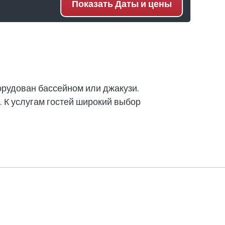
Показать
Даты и цены
Частный бассейн
Панорамный вид
Подходит для религиозных
Джакузи спа
орудован бассейном или джакузи.
 К услугам гостей широкий выбор