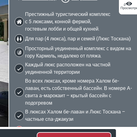
0
Просмотр
Престижный туристический комплекс
с 5 люксами, конной фермой,
гостевым лобби и общей кухней.
Для пар (4 люкса), пар и семей (Люкс Тоскана)
Просторный уединенный комплекс с видом на
гору Кармель, недалеко от пляжа.
Каждый люкс расположен на частной
уединенной территории
Во всех люксах, кроме номера Халом бе-
лаван, есть собственный бассейн. В номере А-
свита а-марокаит – крытый бассейн с
подогревом
В люксах Халом бе-лаван и Люкс Тоскана –
частные спа-джакузи
2/42
Только для пар