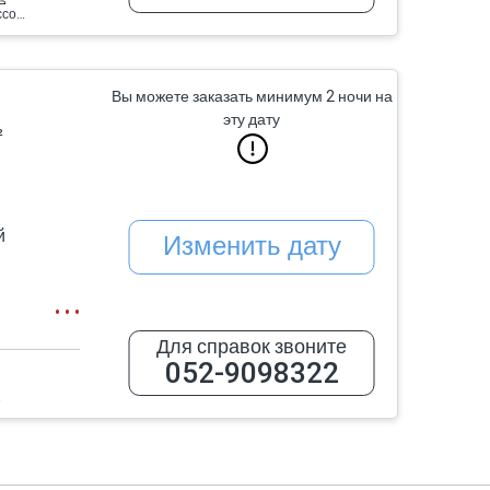
Эспрессо-машина
Вы можете заказать минимум 2 ночи на
эту дату
²
й
Изменить дату
Для справок звоните
052-9098322
пальные и
екю
рбекю,