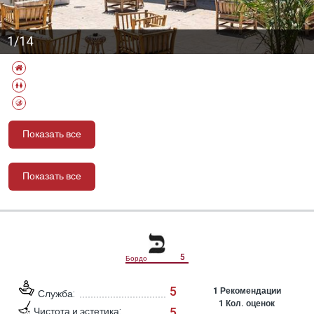
1/14
Показать все
Показать все
מידע נוסף
5
Бордо
5
1
Рекомендации
Служба:
1
Кол. оценок
5
Чистота и эстетика: