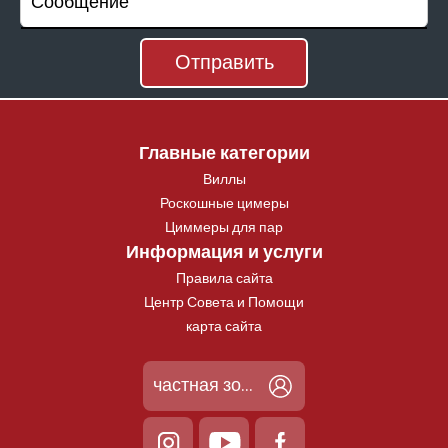
Главные категории
Виллы
Роскошные цимеры
Циммеры для пар
Информация и услуги
Правила сайта
Центр Совета и Помощи
карта сайта
частная зона