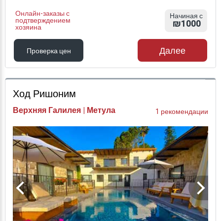
Онлайн-заказы с
Начиная с
подтверждением
₪1000
хозяина
Далее
Проверка цен
Проверка цен
Ход Ришоним
Верхняя Галилея | Метула
1 рекомендации