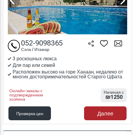
052-9098365
Сэла / Итамар
3 роскошных люкса
Для пар или семей
Расположен высоко на горе Ханаан, недалеко от
многих достопримечательностей Старого Цфата.
Онлайн-заказы с
Начиная с
подтверждением
₪1250
хозяина
Далее
Проверка цен
Проверка цен