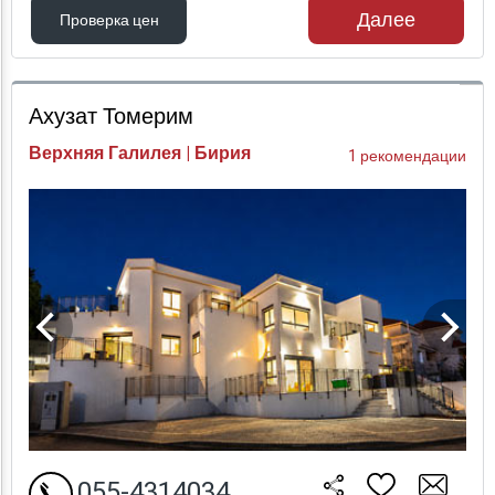
Далее
Проверка цен
Проверка цен
Ахузат Томерим
Верхняя Галилея | Бирия
1 рекомендации
055-4314034