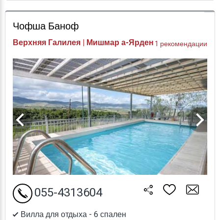
Проверка цен
Чофша Баноф
Верхняя Галилея | Мишмар а-Ярден
1 рекомендации
055-4313604
Вилла для отдыха - 6 спален