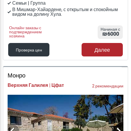
Семьи | Группа
В Мишмар-Хайардене, с открытым и спокойным
видом на долину Хула.
Онлайн-заказы с
Начиная с
подтверждением
₪6000
хозяина
Далее
Проверка цен
Проверка цен
Монро
Верхняя Галилея | Цфат
2 рекомендации