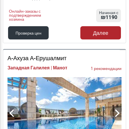
Онлайн-заказы с
Начиная с
подтверждением
₪1190
хозяина
Далее
Проверка цен
Проверка цен
А-Ахуза А-Ерушалмит
Западная Галилея | Манот
1 рекомендации