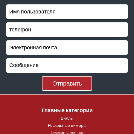
Главные категории
Виллы
Роскошные цимеры
Циммеры для пар