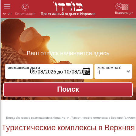
Вход
Навигация
Престижный отдых в Израиле
Консультация
תפריט
Ваш отпуск начинается здесь
желаемая дата
кол. комнат:
Бордо Люксовое размещение в Израиле
Туристические комплексы в Верхняя Галилея
Туристические комплексы в Верхняя