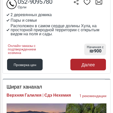
052-9095780
Орли
2 деревянных домика
Пары и семьи
Расположен в самом сердце долины Хула, на
просторной природной территории с открытым
видом на поля и сады.
Онлайн-заказы с
Начиная с
подтверждением
₪900
хозяина
Далее
Проверка цен
Проверка цен
Шират ханахал
Верхняя Галилея | Сдэ Нехемия
1 рекомендации