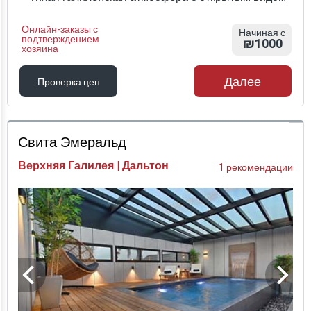
Онлайн-заказы с
Начиная с
подтверждением
₪1000
хозяина
Далее
Проверка цен
Проверка цен
Свита Эмеральд
Верхняя Галилея | Дальтон
1 рекомендации