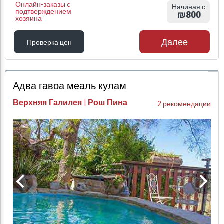
Онлайн-заказы с
Начиная с
подтверждением
₪800
хозяина
Далее
Проверка цен
Проверка цен
Адва гавоа меаль кулам
Верхняя Галилея | Рош Пина
2 рекомендации