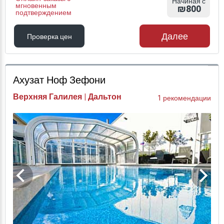
Начиная с
мгновенным
₪800
подтверждением
Далее
Проверка цен
Проверка цен
Ахузат Ноф Зефони
Верхняя Галилея | Дальтон
1 рекомендации