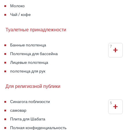
кровати, кондиционер, телевизор, большие окна
Молоко
и выход в частный дворик.
Чай / кофе
Дополнительная спальня
с собственной
Туалетные принадлежности
ванной и балконом с видом на бассейн.
Банные полотенца
7
+
Главная спальня
с собственной ванной
Полотенца для бассейна
комнатой.
Лицевые полотенца
полотенца для рук
Отдельная внешняя сьют-студия
,
расположенная рядом с садом и бассейном, с
Для религиозной публики
собственной ванной и просторной перголой.
Идеально подходит для бабушек и дедушек,
Синагога поблизости
5
+
подростков или пары, желающей большей
самовар
приватности.
Плита для Шабата
Полная конфиденциальность