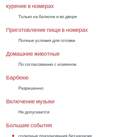
отдых в Рош-Пине.
курение в номерах
Только на балконе и во дворе
Почему Стоит Выбрать VILLA VAMOS?
Приготовление пищи в номерах
VILLA VAMOS сочетает простор, приватность,
высокий уровень комфорта и тихое
Полные условия для готовки
расположение в Рош-Пине. Подогреваемый
Домашние животные
бассейн, отдельная сьют-студия, летняя кухня и
ухоженная территория делают её отличным
По согласованию с хозяином
выбором для отдыха в Галилее.
Барбекю
Разрешенно
Часто Задаваемые Вопросы
Включение музыки
Подогревается ли бассейн?
Да, бассейн подогревается.
Не допускается
Большие события
Какой размер бассейна?
солидные празднования без караоке