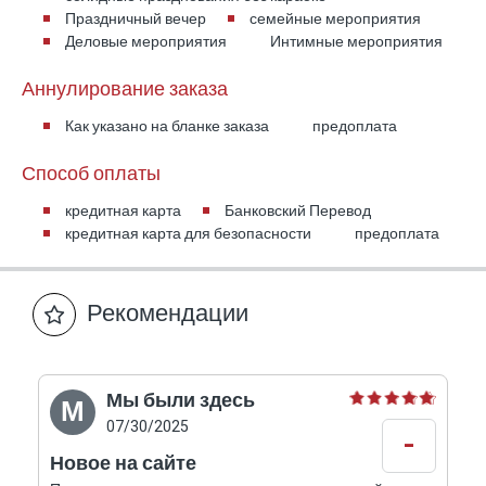
Размер бассейна составляет примерно 15×5
Праздничный вечер
семейные мероприятия
метров.
Деловые мероприятия
Интимные мероприятия
Безопасен ли бассейн для детей?
Аннулирование заказа
Да, бассейн огорожен.
Как указано на бланке заказа
предоплата
Способ оплаты
Сколько спальных мест на вилле?
Вилла предлагает 7 зон размещения
кредитная карта
Банковский Перевод
кредитная карта для безопасности
предоплата
различного типа.
Есть ли отдельная сьют-студия?
Рекомендации
Да, на территории есть отдельная внешняя
сьют-студия с собственной ванной комнатой.
Мы были здесь
М
Подходит ли вилла для больших семей?
07/30/2025
-
Да, вилла отлично подходит для семей и групп.
Новое на сайте