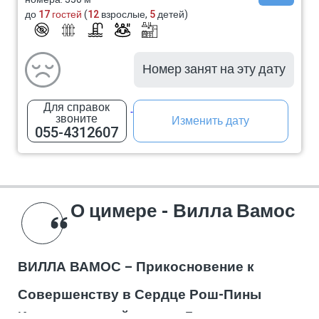
до
17 гостей
(
12
взрослые,
5
детей)
Номер занят на эту дату
Для справок
звоните
Изменить дату
055-4312607
О цимере - Вилла Вамос
ВИЛЛА ВАМОС – Прикосновение к
Совершенству в Сердце Рош-Пины
Исключительный отдых в Галилее на