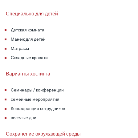
Все комнаты оформлены в тёплом и спокойном
стиле, располагающем к полноценному отдыху.
Специально для детей
Высокий Уровень Гостеприимства
Детская комната
Профессиональная летняя кухня включает
Манеж для детей
угольный гриль, газовый гриль, рабочую
Матрасы
поверхность и холодильник.
Складные кровати
Для гостей также доступен настольный теннис.
Варианты хостинга
Элегантное вечернее освещение и внимание к
Семинары / конференции
деталям ощущаются в каждом уголке
семейные мероприятия
комплекса.
Конференция сотрудников
веселые дни
Человек, Стоящий За Проектом
Во время экскурсии нас сопровождал Амос
Сохранение окружающей среды