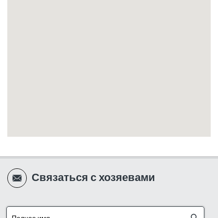
Есть ли защищённая комната (убежище)?
Да, на вилле имеется защищённое помещение.
Подходит ли вилла для пар?
Да, вилла прекрасно подходит и для
романтического отдыха.
Что делает VILLA VAMOS особенной?
Уникальное сочетание тишины, роскоши,
подогреваемого бассейна, архитектуры из
камня и дерева и высокого уровня сервиса.
Связаться с хозяевами
Где находится VILLA VAMOS?
В тихом районе Рош-Пины, рядом с
ресторанами, кафе и