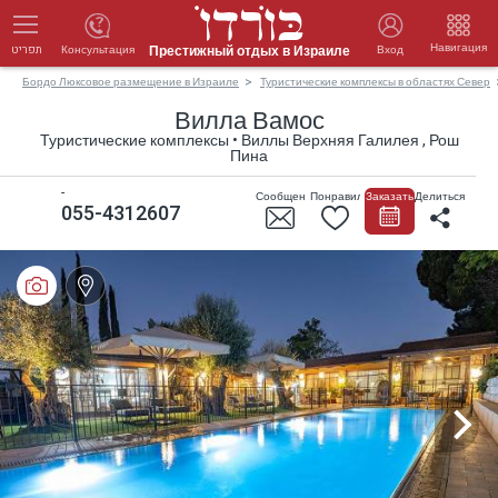
Навигация
Престижный отдых в Израиле
Консультация
Вход
תפריט
Бордо Люксовое размещение в Израиле
Туристические комплексы в областях Север
Вилла Вамос
Туристические комплексы • Виллы Верхняя Галилея , Рош
Пина
-
Сообщение
Понравилось
Заказать
Делиться
055-4312607