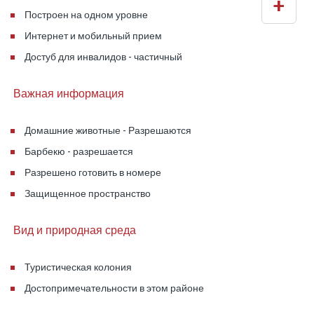
+
дома.
Построен на одном уровне
Интернет и мобильный прием
Центральное Пространство – Свет,
Достуб для инвалидов - частичный
Простор и Атмосфера
Важная информация
Вся вилла расположена на одном уровне.
Центральное пространство объединяет
Домашние животные - Разрешаются
полностью оборудованную кухню шеф-повара,
Барбекю - разрешается
просторную гостиную и обеденную зону с
видом на сад и бассейн. Высокие деревянные
Разрешено готовить в номере
потолки, элементы старинного камня и
Защищенное пространство
дизайнерское освещение создают атмосферу
уюта и роскоши.
Вид и природная среда
Из гостиной можно выйти прямо к бассейну
Туристическая колония
площадью около 50 м². Бассейн
Достопримечательности в этом районе
подогревается, огорожен для безопасности