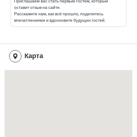
Приглашаем вас стать первым гостем, который
оставит отзыв на сайте.
Есть ли летняя кухня?
Расскажите нам, как всё прошло, поделитесь
Да, имеется полностью оборудованная летняя
впечатлениями и вдохновите будущих гостей.
кухня.
Есть ли спортзал?
Да, рядом с бассейном расположен частный
Карта
тренажёрный зал.
Есть ли настольный теннис?
Да.
Есть ли частная парковка?
Да, предусмотрена просторная частная
парковка.