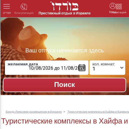
Вход
Навигация
Престижный отдых в Израиле
Консультация
תפריט
Ваш отпуск начинается здесь
желаемая дата
кол. комнат:
Бордо Люксовое размещение в Израиле
Туристические комплексы в Хайфа и Кармел
Туристические комплексы в Хайфа и