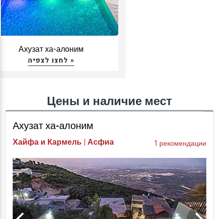
Ахузат ха-алоним
לחצו לצפיה »
Цены и наличие мест
Ахузат ха-алоним
Хайфа и Кармель | Асфиа
1 рекомендации