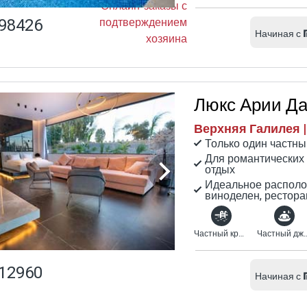
Онлайн-заказы с
98426
подтверждением
Начиная с
хозяина
Люкс Арии Д
Верхняя Галилея |
Только один частны
Для романтических
отдых
Идеальное располо
виноделен, рестора
Частный крытый бассейн с подогревом
Частный джа
12960
Начиная с