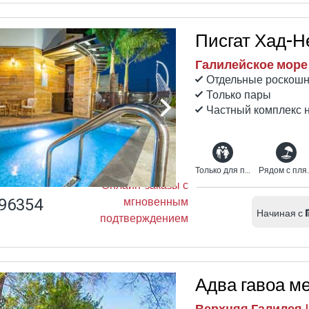
Писгат Хад-Н
Галилейское море 
Отдельные роскош
Только пары
Частный комплекс н
Только для пар
Рядом с 
Онлайн-заказы с
96354
мгновенным
Начиная с
подтверждением
Адва гавоа м