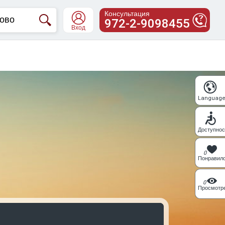
Консультация
972-2-9098455
Вход
Languag
Доступнос
0
Понравил
0
Просмотр