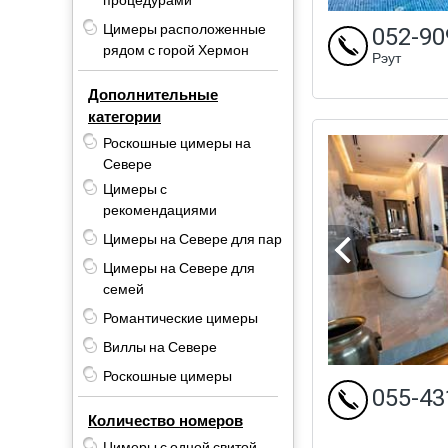
процедурами
Цимеры расположенные
052-90
рядом с горой Хермон
Рэут
Дополнительные
категории
Роскошные цимеры на
Севере
Цимеры с
рекомендациями
Цимеры на Севере для пар
Цимеры на Севере для
семей
Романтические цимеры
Виллы на Севере
Роскошные цимеры
055-43
Количество номеров
Цимеры с одной свитой