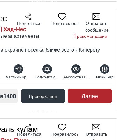
Проверка цен
ес
Поделиться
Понравилось
Отправить
| Хад-Нес
сообщение
ные апартаменты
1 рекомендации
а окраине поселка, ближе всего к Кинерету
пляжем Кинерет
Частный крытый бассейн с подогревом
Подходит для религиозных
Абсолютная конфиденциальность
Мини Бар
₪1400
Далее
Проверка цен
Проверка цен
еаль кулам
Поделиться
Понравилось
Отправить