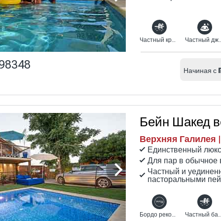
Частный крытый бассейн с подогревом
Частный джа
98348
Начиная с
Бейн Шакед в
Верхняя Галилея |
Единственный люкс
Для пар в обычное 
Частный и уединен
пасторальными пей
Бордо рекомендует
Частный бас