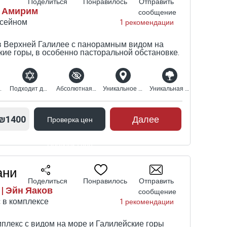
Поделиться
Понравилось
Отправить
| Амирим
сообщение
ссейном
1 рекомендации
 Верхней Галилее с панорамным видом на
кие горы, в особенно пасторальной обстановке.
ый вид
Подходит для религиозных
Абсолютная конфиденциальность
Уникальное расположение
Уникальная природная среда
₪1400
Далее
Проверка цен
Проверка цен
ани
Поделиться
Понравилось
Отправить
| Эйн Яаков
сообщение
 в комплексе
1 рекомендации
плекс с видом на море и Галилейские горы