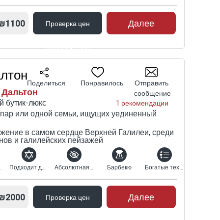
₪1100
Далее
Проверка цен
Проверка цен
алтон
Поделиться
Понравилось
Отправить
 Дальтон
сообщение
й бутик-люкс
1 рекомендации
 пар или одной семьи, ищущих уединенный
жение в самом сердце Верхней Галилеи, среди
нов и галилейских пейзажей
кузи-спа
Подходит для религиозных
Абсолютная конфиденциальность
Барбекю
Богатые технические характеристики
₪2000
Далее
Проверка цен