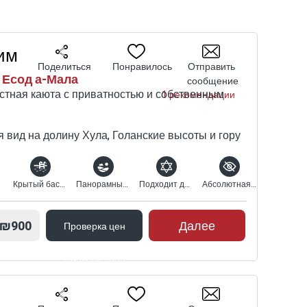
т
им
Поделиться
Понравилось
Отправить
 Есод а-Мала
сообщение
ля
стная каюта с приватностью и собственным
1 рекомендации
оем
я вид на долину Хула, Голанские высоты и гору
Крытый бассейн с подогревом
Панорамный вид
Подходит для религиозных
Абсолютная конфиденциальность
₪900
Далее
Проверка цен
 вы
х
Проверка цен