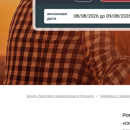
желаемая
дата
Бордо Люксовое размещение в Израиле
Циммеры c камин
Ро
«с