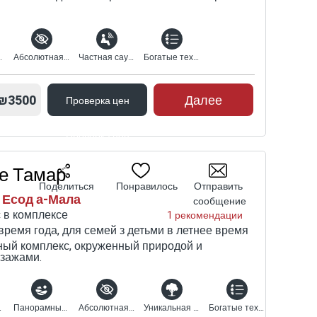
кузи-спа
Абсолютная конфиденциальность
Частная сауна
Богатые технические характеристики
₪3500
Далее
Проверка цен
Проверка цен
е Тамар
Поделиться
Понравилось
Отправить
 Есод а-Мала
сообщение
 в комплексе
1 рекомендации
время года, для семей з детьми в летнее время
ный комплекс, окруженный природой и
зажами.
сейн
Панорамный вид
Абсолютная конфиденциальность
Уникальная природная среда
Богатые технические характеристики