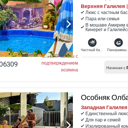
Верхняя Галилея 
Люкс с частным ба
Пара или семья
В мошаве Амирим в
Кинерет и Галилейс
Частный бассейн
Панорамн
Онлайн-заказы с
06309
подтверждением
Начиная с
хозяина
Особняк Олб
Западная Галилея 
Единственный люкс
Для пар и семей
Изолированный ком