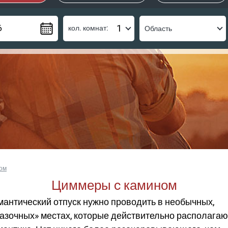
кол. комнат:
ом
Циммеры c камином
мантический отпуск нужно проводить в необычных,
казочных» местах, которые действительно располагаю