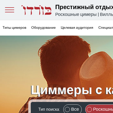
Престижный отдых
Роскошные цимеры
|
Вилл
Типы цимеров
Оборудование
Целевая аудитория
Специал
Циммеры c 
Все
Роскошн
Тип поиска: