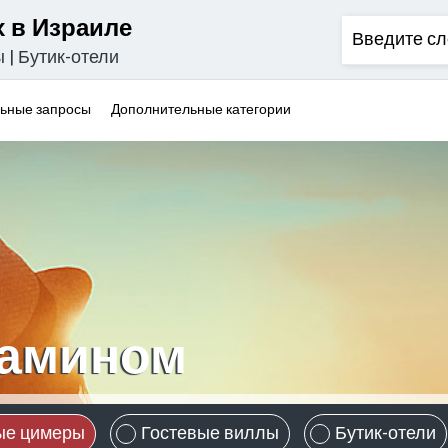
 в Израиле
ы
|
Бутик-отели
ьные запросы
Дополнительные категории
камином
ые цимеры
Гостевые виллы
Бутик-отели