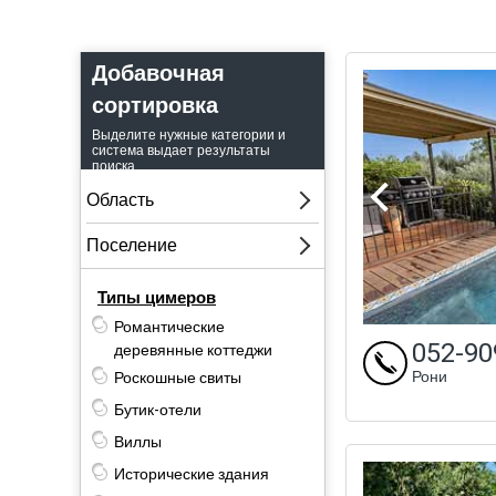
па
ро
Добавочная
сортировка
Ци
заг
Выделите нужные категории и
система выдает результаты
за
поиска.
мя
го
Пр
Типы цимеров
Дл
Романтические
эт
052-90
деревянные коттеджи
ме
Рони
Роскошные свиты
не
Бутик-отели
вы
Виллы
Исторические здания