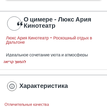
О цимере - Люкс Ария
Кинотеатр
Люкс Ария Кинотеатр – Роскошный отдых в
Дальтоне
Идеальное сочетание уюта и атмосферы
домашнего кинотеатра
להמשך קריאה
В самом сердце Верхней Галилеи, в
живописном посёлке Дальтон, расположен
роскошный комплекс Люкс Ария Кинотеатр –
Характеристика
два стильных и просторных люкса, каждый из
которых представляет собой отдельный мир
уюта, приватности и изысканного дизайна.
Отличительные качества
Ищете ли вы романтический уикенд или