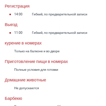
крытый бассейн, огромный телевизор напротив
Регистрация
воды и зоны отдыха с мебелью.
14:00
Гибкий, по предварительной записи
Сочетание дизайна, технологий и приватности
Выезд
делает этот сьют идеальным выбором для
семей и небольших компаний, ценящих
11:00
Гибкий, по предварительной записи
комфорт, стиль и спокойствие.
курение в номерах
Приватный двор
Только на балконе и во дворе
Приготовление пищи в номерах
Каждый сьют располагает собственной
огороженной территорией, оформленной с
Полные условия для готовки
вниманием к деталям.
Домашние животные
Тут царит атмосфера уединения, романтики и
полного релакса.
Не допускаются
Барбекю
Оба сьюта оснащены крытыми