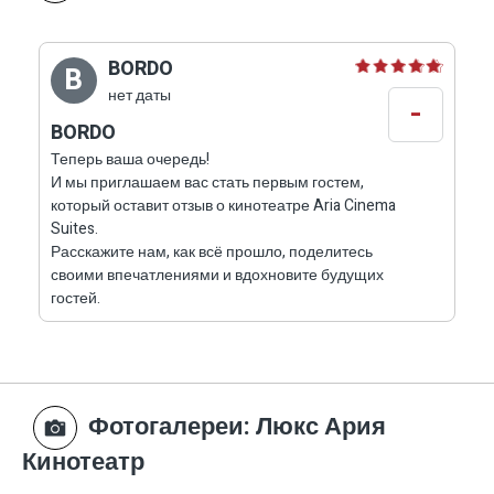
Гибкие условия аренды – можно арендовать
один сьют или весь комплекс целиком.
BORDO
B
Подходит для
нет даты
-
BORDO
Романтических пар – идеальное место с
Теперь ваша очередь!
бассейном, ванной и личным кинотеатром.
И мы приглашаем вас стать первым гостем,
который оставит отзыв о кинотеатре Aria Cinema
Семей с детьми – просторные комнаты,
Suites.
отдельные зоны и развлечения для всех.
Расскажите нам, как всё прошло, поделитесь
Друзей и компаний – аренда двух сьютов для
своими впечатлениями и вдохновите будущих
общего, но приватного отдыха.
гостей.
Любителей роскоши и комфорта – для тех, кто
ищет отдых высшего класса.
Итог
Фотогалереи
: Люкс Ария
Кинотеатр
Aria Cinema Suites в Дальтоне – это не просто