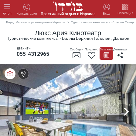
Навигация
Престижный отдых в Израиле
Консультация
Вход
תפריט
Бордо Люксовое размещение в Израиле
Туристические комплексы в областях Север
Люкс Ария Кинотеатр
Туристические комплексы • Виллы Верхняя Галилея , Дальтон
Дганит -
Сообщение
Понравилось
Заказать
Делиться
055-4312965