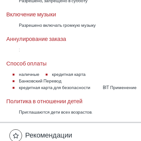
подогреваемыми бассейнами, теневыми
Разрешено, запрещено в субботу
зонами, подсветкой и барбекю.
Включение музыки
В Gold Suite гости могут наслаждаться
Разрешено включать громкую музыку
просмотром фильмов прямо из бассейна – на
большом экране напротив воды.
Аннулирование заказа
Уникальный отдых на севере Израиля
:
Способ оплаты
Частные подогреваемые бассейны – по
наличные
кредитная карта
одному в каждом сьюте.
Банковский Перевод
Домашний кинотеатр – редкое и незабываемое
кредитная карта для безопасности
BIT Применение
впечатление в Галилее.
Современный дизайн и материалы премиум-
Политика в отношении детей
класса.
Приглашаются дети всех возрастов.
Полная приватность – каждый сьют полностью
изолирован от соседей.
Рекомендации