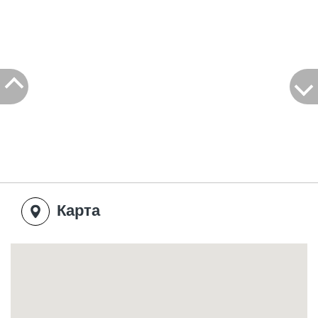
место для проживания, а полноценный опыт
роскоши, уюта и технологий в сердце Верхней
Галилеи.
Два дизайнерских сьюта, частные бассейны,
настоящий кинозал, пейзажи и абсолютная
тишина – всё это создаёт одну из лучших
локаций для отдыха на севере Израиля.
Карта