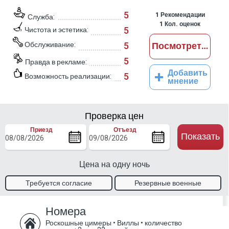
5
1
Рекомендации
Служба:
1
Кол. оценок
5
Чистота и эстетика:
Обслуживание:
5
Посмотреть отз
5
Правда в рекламе:
Добавить
5
Возможность реализации:
мнение
Проверка цен
Приезд
Отъезд
Показать
Цена на одну ночь
Требуется согласие
Резервные военные
владельца
талоны.
Номера
Роскошные цимеры • Виллы
•
количество