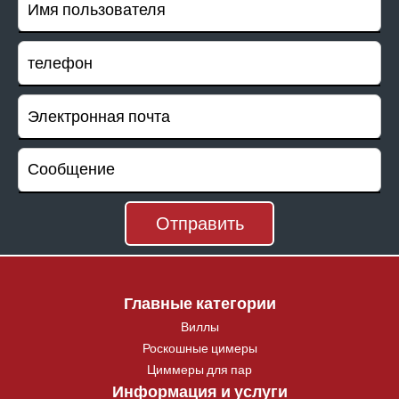
Главные категории
Виллы
Роскошные цимеры
Циммеры для пар
Информация и услуги