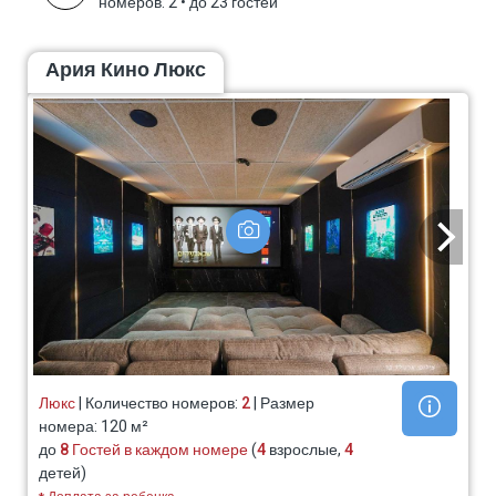
номеров: 2
•
до 23 гостей
Ария Кино Люкс
Люкс
| Количество номеров:
2
| Размер
номера: 120 м²
до
8 Гостей в каждом номере
(
4
взрослые,
4
детей)