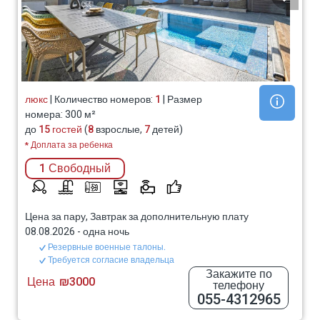
люкс
| Количество номеров:
1
| Размер
номера: 300 м²
до
15 гостей
(
8
взрослые,
7
детей)
* Доплата за ребенка
1 Свободный
Цена за пару, Завтрак за дополнительную плату
08.08.2026
-
одна ночь
Резервные военные талоны.
Требуется согласие владельца
Закажите по
Цена
₪3000
телефону
055-4312965