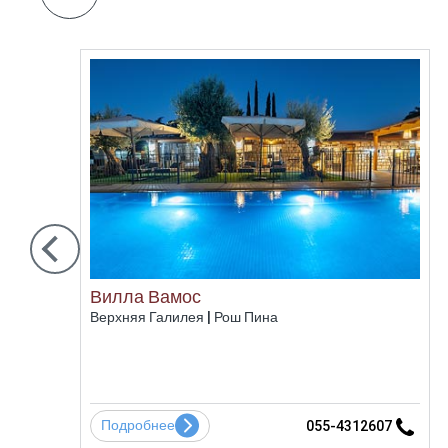
Вилла Вамос
Верхняя Галилея | Рош Пина
Подробнее
7
055-4312607