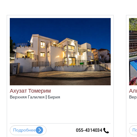
Ахузат Томерим
Ал
Верхняя Галилея | Бирия
Вер
Подробнее
П
055-4314034