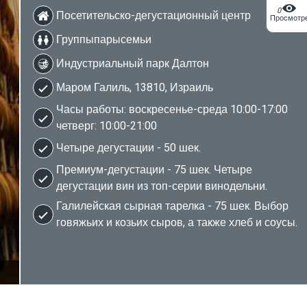
0
Посетительско-дегустационный центр
Просмотр
Группыпарысемьи
Индустриальный парк Далтон
Маром Галиль, 13810, Израиль
Часы работы: воскресенье-среда 10:00-17:00
четверг: 10:00-21:00
Четыре дегустации - 50 шек.
Премиум-дегустации - 75 шек. Четыре
дегустации вин из топ-серии винодельни.
Галилейская сырная тарелка - 75 шек. Выбор
говяжьих и козьих сыров, а также хлеб и соусы.
2/5