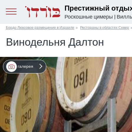
Престижный отдых
Роскошные цимеры
|
Вилл
Бордо Люксовое размещение в Израиле
Рестораны в областях Север
Винодельня Далтон
галерея
מפה