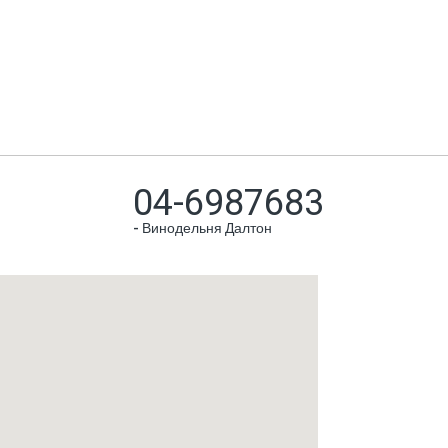
04-6987683
-
Винодельня Далтон