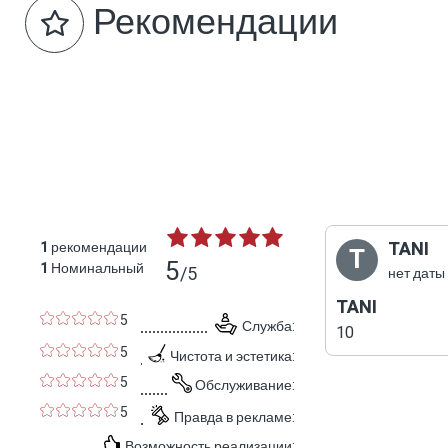
Рекомендации
TANI
1
рекомендации
T
5
1
Номинальный
/5
нет даты
TANI
5
Служба:
10
5
Чистота и эстетика:
5
Обслуживание:
5
Правда в рекламе:
Возможность реализации: