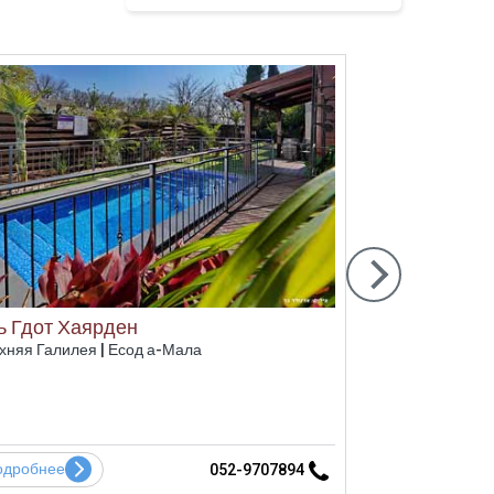
ь Гдот Хаярден
Люкс Эде
хняя Галилея | Есод а-Мала
Кинерет и Н
одробнее
Подробне
052-9707894