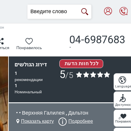
тон
04-6987683
-
иться
Понравилось
לכל חוות הדעת
דירוג הגולשים
5
/5
1
рекомендации
1
Languag
Номинальный
Доступнос
• • Верхняя Галилея , Дальтон
0
Показать карту
Подробнее
Понравил