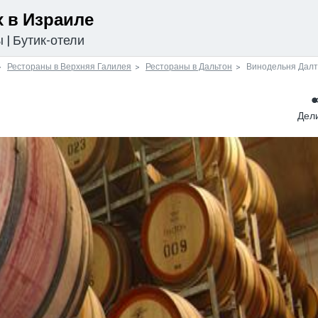
 в Израиле
ы
|
Бутик-отели
Рестораны в Верхняя Галилея
Рестораны в Дальтон
Винодельня Дал
Дел