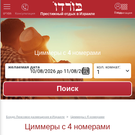
Вход
Навигация
Престижный отдых в Израиле
Консультация
תפריט
Циммеры с 4 номерами
желаемая дата
кол. комнат:
Бордо Люксовое размещение в Израиле
Циммеры с 4 номерами
Циммеры с 4 номерами