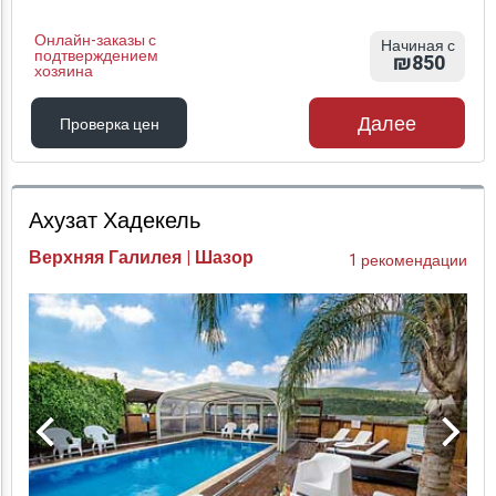
Онлайн-заказы с
Начиная с
подтверждением
₪850
хозяина
Далее
Проверка цен
Проверка цен
Ахузат Хадекель
Верхняя Галилея | Шазор
1 рекомендации