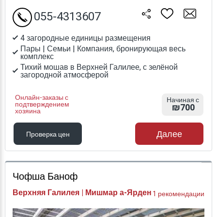
055-4313607
4 загородные единицы размещения
Пары | Семьи | Компания, бронирующая весь
комплекс
Тихий мошав в Верхней Галилее, с зелёной
загородной атмосферой
Онлайн-заказы с
Начиная с
подтверждением
₪700
хозяина
Далее
Проверка цен
Проверка цен
Чофша Баноф
Верхняя Галилея | Мишмар а-Ярден
1 рекомендации