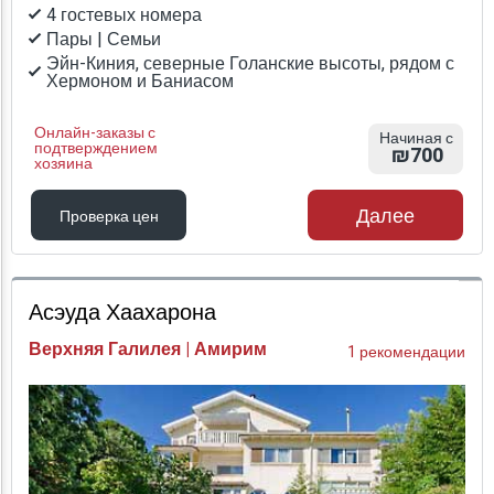
4 гостевых номера
Пары | Семьи
Эйн-Киния, северные Голанские высоты, рядом с
Хермоном и Баниасом
Онлайн-заказы с
Начиная с
подтверждением
₪700
хозяина
Далее
Проверка цен
Проверка цен
Асэуда Хаахарона
Верхняя Галилея | Амирим
1 рекомендации