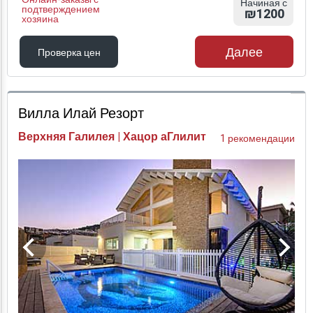
Начиная с
подтверждением
₪1200
хозяина
Далее
Проверка цен
Проверка цен
Вилла Илай Резорт
Верхняя Галилея | Хацор аГлилит
1 рекомендации