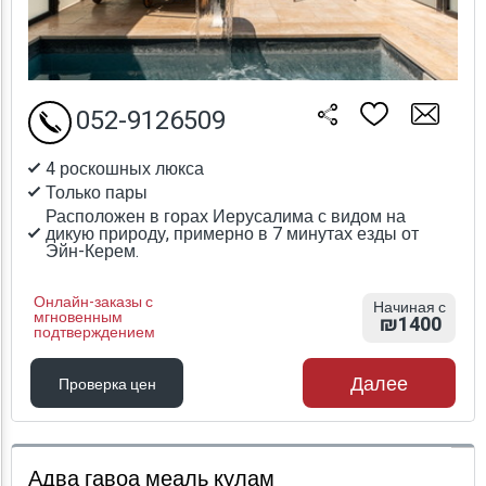
052-9126509
4 роскошных люкса
Только пары
Расположен в горах Иерусалима с видом на
дикую природу, примерно в 7 минутах езды от
Эйн-Керем.
Онлайн-заказы с
Начиная с
мгновенным
₪1400
подтверждением
Далее
Проверка цен
Проверка цен
Адва гавоа меаль кулам