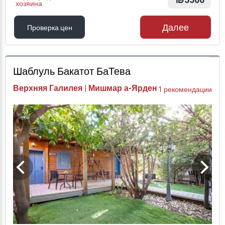
₪5500
хозяина
Далее
Проверка цен
Проверка цен
Шаблуль Бакатот БаТева
Верхняя Галилея | Мишмар а-Ярден
1 рекомендации