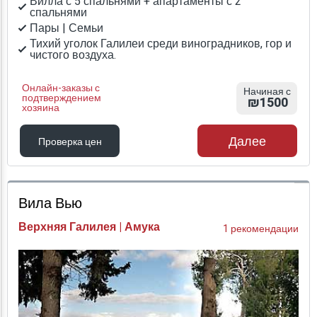
Вилла с 5 спальнями + апартаменты с 2
спальнями
Пары | Семьи
Тихий уголок Галилеи среди виноградников, гор и
чистого воздуха.
Онлайн-заказы с
Начиная с
подтверждением
₪1500
хозяина
Далее
Проверка цен
Проверка цен
Вила Вью
Верхняя Галилея | Амука
1 рекомендации