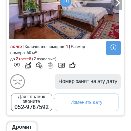
סוויטה
| Количество номеров:
1
| Размер
номера: 60 м²
до
2 гостей
(
2
взрослые)
Номер занят на эту дату
Для справок
звоните
Изменить дату
052-9787592
Дромит