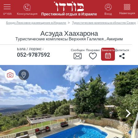
Навигация
Престижный отдых в Израиле
Консультация
Вход
תפריט
Бордо Люксовое размещение в Израиле
Туристические комплексы в областях Север
Асэуда Хаахарона
Туристические комплексы Верхняя Галилея , Амирим
Бэла / Лорэнс -
Сообщение
Понравилось
Заказать
Делиться
052-9787592