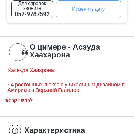
Для справок
звоните
Изменить дату
052-9787592
О цимере - Асэуда
Хаахарона
Хасеуда Хаахрона
- 4 роскошных люкса с уникальным дизайном в
Амириме в Верхней Галилее.
להמשך קריאה
Если вы ценитель, с развитым чувством
эстетики и искусства, обладаете особой
чувствительностью к историческим ароматам
Характеристика
великолепия и роскоши, мечтаете о Европе,