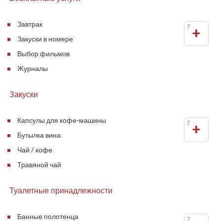
стоит перед открытым ландшафтом Галилеи,
а перед ним широкая тонкая терраса с
Завтрак
7
+
шезлонгами.
Закуски в номере
Выбор фильмов
Журналы
Закуски
Капсулы для кофе-машины
7
+
Бутылка вина
Чай / кофе
Травяной чай
Туалетные принадлежности
Банные полотенца
7