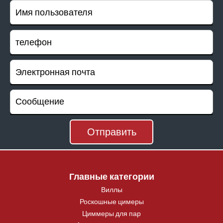
Главные категории
Виллы
Роскошные цимеры
Циммеры для пар