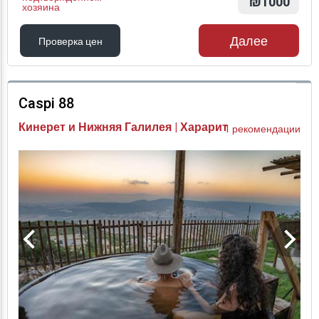
₪1000
хозяина
Далее
Проверка цен
Проверка цен
Caspi 88
Кинерет и Нижняя Галилея | Харарит
1 рекомендации