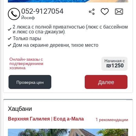
052-9127054
Йосеф
2 люкса с полной приватностью (люкс с бассейном
и люкс со спа-джакузи).
Только пары
Дом на окраине деревни, тихое место
Онлайн-заказы с
Начиная с
подтверждением
₪1250
хозяина
Далее
Проверка цен
Проверка цен
Хацбани
Верхняя Галилея | Есод а-Мала
1 рекомендации