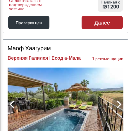
Онлайн-заказы с
Начиная с
подтверждением
₪1200
хозяина
Далее
Проверка цен
Проверка цен
Маоф Хаагурим
Верхняя Галилея | Есод а-Мала
1 рекомендации