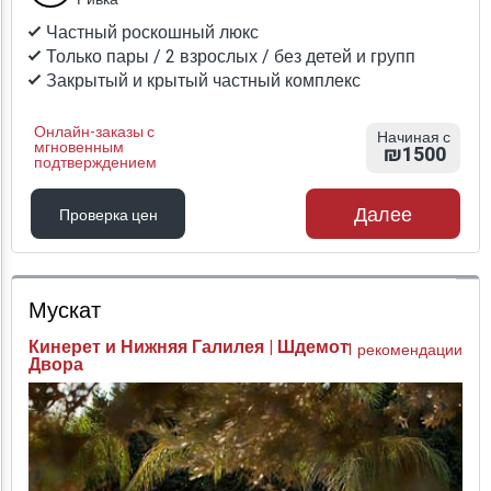
Частный роскошный люкс
Только пары / 2 взрослых / без детей и групп
Закрытый и крытый частный комплекс
Онлайн-заказы с
Начиная с
мгновенным
₪1500
подтверждением
Далее
Проверка цен
Проверка цен
Мускат
Кинерет и Нижняя Галилея | Шдемот
1 рекомендации
Двора