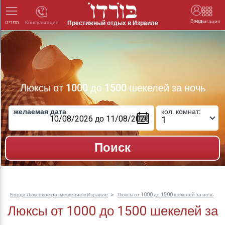
Вход
Навигация
Престижный отдых в Израиле
Консультация
תפריט
Люксы от 1000 до 1500 шекелей за ночь
желаемая дата
кол. комнат:
Бордо Люксовое размещение в Израиле
Люксы от 1000 до 1500 шекелей за ночь
Люксы от 1000 до 1500 шекелей за