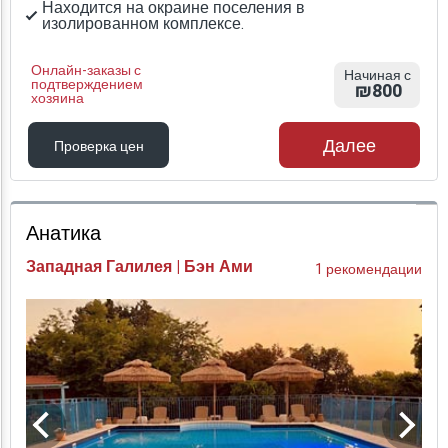
Находится на окраине поселения в
изолированном комплексе.
Онлайн-заказы с
Начиная с
подтверждением
₪800
хозяина
Далее
Проверка цен
Проверка цен
Анатика
Западная Галилея | Бэн Ами
1 рекомендации