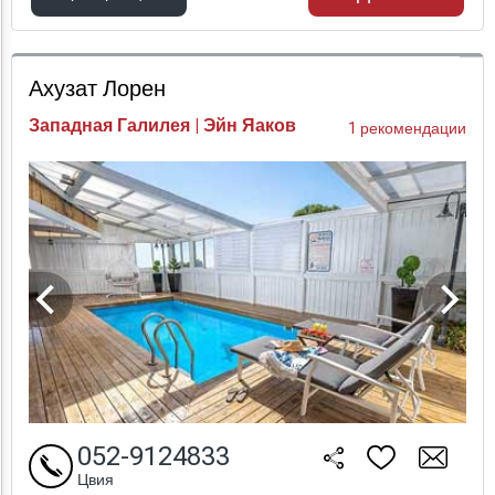
Проверка цен
Ахузат Лорен
Западная Галилея | Эйн Яаков
1 рекомендации
052-9124833
Цвия