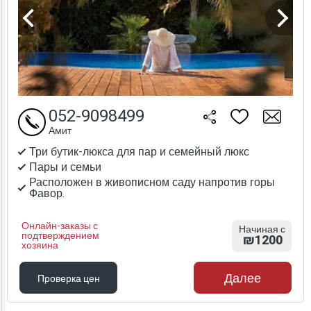
052-9098499
Амит
Три бутик-люкса для пар и семейный люкс
Пары и семьи
Расположен в живописном саду напротив горы
Фавор.
Онлайн-заказы с
Начиная с
подтверждением
₪1200
хозяина
Далее
Проверка цен