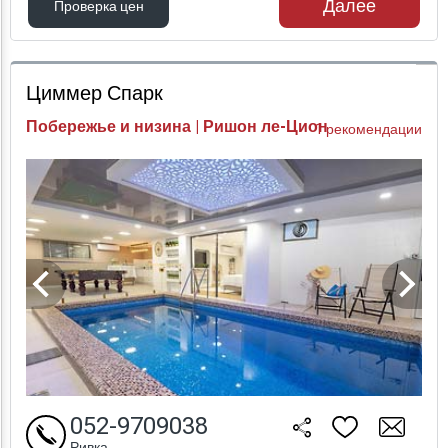
Далее
Проверка цен
Проверка цен
Циммер Спарк
Побережье и низина | Ришон ле-Цион
1 рекомендации
052-9709038
Ривка