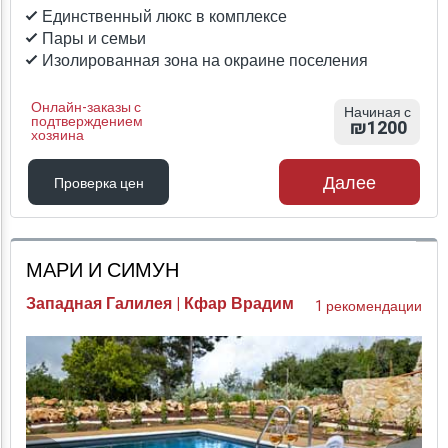
Единственный люкс в комплексе
Пары и семьи
Изолированная зона на окраине поселения
Онлайн-заказы с
Начиная с
подтверждением
₪1200
хозяина
Далее
Проверка цен
Проверка цен
МАРИ И СИМУН
Западная Галилея | Кфар Врадим
1 рекомендации