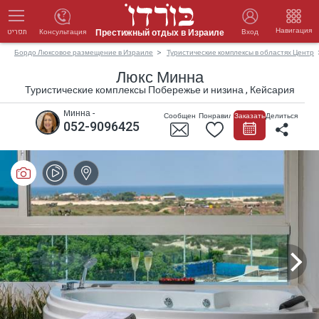
Навигация
Престижный отдых в Израиле
Консультация
Вход
תפריט
Бордо Люксовое размещение в Израиле
Туристические комплексы в областях Центр
Люкс Минна
Туристические комплексы Побережье и низина , Кейсария
Минна -
Сообщение
Понравилось
Заказать
Делиться
052-9096425