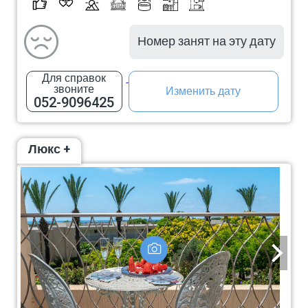
Номер занят на эту дату
Для справок
звоните
Изменить дату
052-9096425
Люкс +