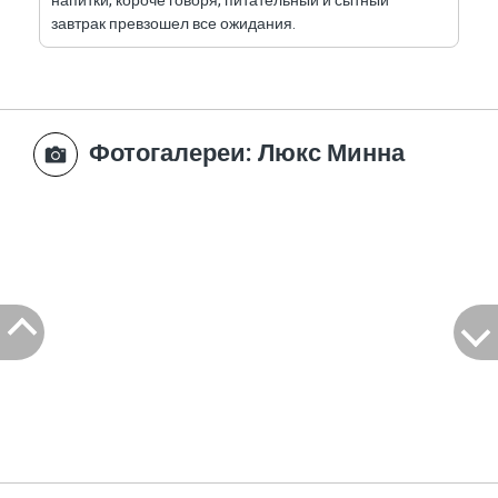
напитки, короче говоря, питательный и сытный
завтрак превзошел все ожидания.
Фотогалереи
: Люкс Минна