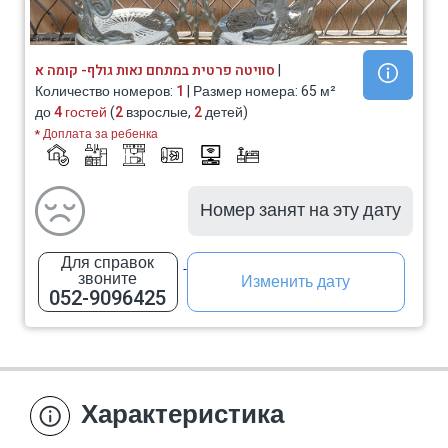
סוויטה פרטית במתחם נאות גולף- קומה א
|
Количество номеров:
1
| Размер номера: 65 м²
до
4 гостей
(
2
взрослые,
2
детей)
* Доплата за ребенка
Номер занят на эту дату
Для справок
звоните
Изменить дату
052-9096425
Характеристика