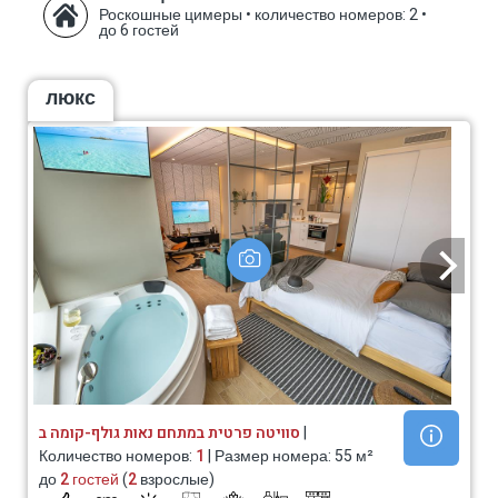
Роскошные цимеры
•
количество номеров: 2
•
до 6 гостей
люкс
סוויטה פרטית במתחם נאות גולף-קומה ב
|
Количество номеров:
1
| Размер номера: 55 м²
до
2 гостей
(
2
взрослые)