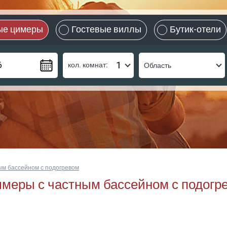
ые цимеры
Гостевые виллы
Бутик-отели
кол. комнат:
м бассейном с подогревом
меры с частным бассейном с подогр