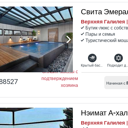
Свита Эмера
Верхняя Галилея |
Бутик-люкс с собс
Пары и семья
Туристический мош
Крытый бассейн с подогревом
Подходит для религиоз
Онлайн-заказы с
подтверждением
88527
Начиная с
хозяина
Нэимат А-ха
Верхняя Галилея 