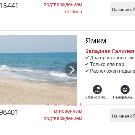
13441
подтверждением
Начиная с
хозяина
Ямим
Западная Галилея
Два просторных люк
Только для пар
Расположен недале
Близко к морю
Панорамн
Онлайн-заказы с
98401
мгновенным
Начиная с
подтверждением