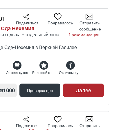
ал
Поделиться
Понравилось
Отправить
| Сдэ Нехемия
сообщение
ля отдыха + отдельный люкс
1 рекомендации
це Сде-Нехемия в Верхней Галилее.
сейн
Летняя кухня
Большой открытый комплекс
Отличные условия для семей
₪1000
Далее
Проверка цен
Проверка цен
Поделиться
Понравилось
Отправить