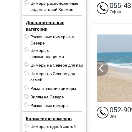
Цимеры расположенные
055-43
рядом с горой Хермон
Офир
Дополнительные
категории
Роскошные цимеры на
Севере
Цимеры с
рекомендациями
Цимеры на Севере для пар
Цимеры на Севере для
семей
Романтические цимеры
Виллы на Севере
Роскошные цимеры
052-90
Зив
Количество номеров
Цимеры с одной свитой