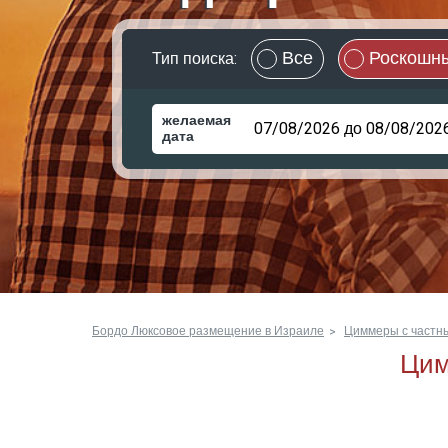
Все
Роскошн
Тип поиска:
желаемая
дата
Бордо Люксовое размещение в Израиле
Циммеры с частны
Цим