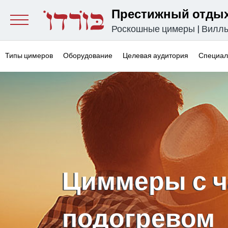
Престижный отдых
Роскошные цимеры
|
Вилл
Типы цимеров
Оборудование
Целевая аудитория
Специал
Циммеры с ч
подогревом