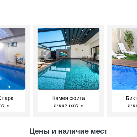
Спарк
Камея сюита
Бикт
לחצו לצפיה »
לחצו לצפיה »
Цены и наличие мест