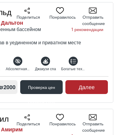
льд
Поделиться
Понравилось
Отправить
 Дальтон
сообщение
твенным бассейном
1 рекомендации
ав в уединенном и приватном месте
ных
Абсолютная конфиденциальность
Джакузи спа
Богатые технические характеристики
₪2000
Далее
Проверка цен
Проверка цен
лил
Поделиться
Понравилось
Отправить
| Амирим
сообщение