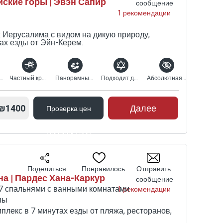
ские горы | Эвэн Сапир
сообщение
1 рекомендации
 Иерусалима с видом на дикую природу,
ах езды от Эйн-Керем.
олько для пар
Частный крытый бассейн с подогревом
Панорамный вид
Подходит для религиозных
Абсолютная конфиденциальность
₪1400
Далее
Проверка цен
Проверка цен
Поделиться
Понравилось
Отправить
а | Пардес Хана-Каркур
сообщение
 7 спальнями с ванными комнатами
1 рекомендации
пы
лекс в 7 минутах езды от пляжа, ресторанов,