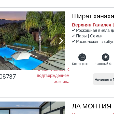
Шират ханах
Верхняя Галилея 
Роскошная вилла д
Пары | Семьи
Расположен в кибу
Бордо рекомендует
Частный бас
Онлайн-заказы с
08737
подтверждением
Начиная с
хозяина
ЛА МОНТИЯ