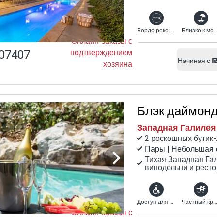
Бордо рекомендует
Близко к мо
Онлайн-заказы с
07407
подтверждением
Начиная с
хозяина
Блэк даймон
Западная Галилея
2 роскошных бутик
Пары | Небольшая 
Тихая Западная Га
винодельни и ресто
Доступ для инвалидов
Частный крытый бассейн с подогревом
Онлайн-заказы с