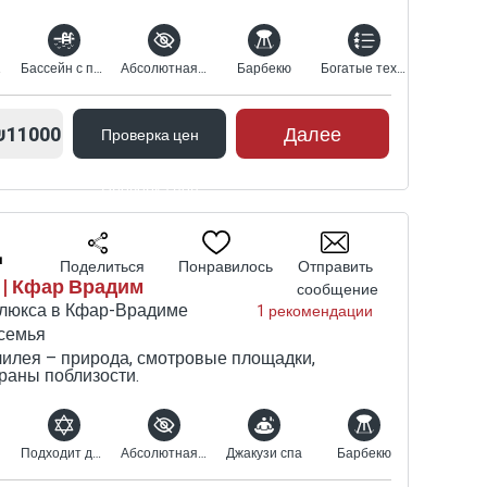
рю
Бассейн с подогревом
Абсолютная конфиденциальность
Барбекю
Богатые технические характеристики
₪11000
Далее
Проверка цен
Проверка цен
д
Поделиться
Понравилось
Отправить
 | Кфар Врадим
сообщение
-люкса в Кфар-Врадиме
1 рекомендации
семья
лилея – природа, смотровые площадки,
раны поблизости.
Подходит для религиозных
Абсолютная конфиденциальность
Джакузи спа
Барбекю