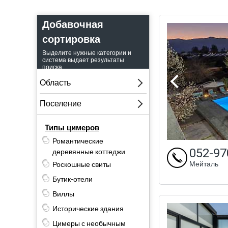
Добавочная
сортировка
Выделите нужные категории и
система выдает результаты
поиска.
Типы цимеров
Романтические
052-97
деревянные коттеджи
Мейталь
Роскошные свиты
Бутик-отели
Виллы
Исторические здания
Цимеры с необычным