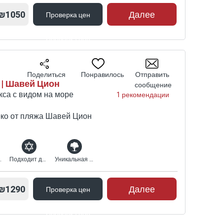
₪1050
Далее
Проверка цен
Проверка цен
Поделиться
Понравилось
Отправить
 | Шавей Цион
сообщение
са с видом на море
1 рекомендации
ко от пляжа Шавей Цион
ый вид
Подходит для религиозных
Уникальная природная среда
₪1290
Далее
Проверка цен
Проверка цен