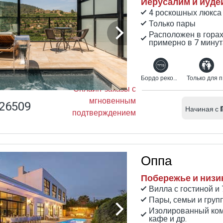
Иерусалим и иудей
4 роскошных люкса
Только пары
Расположен в горах
примерно в 7 минут
Бордо рекомендует
Т
Онлайн-заказы с
мгновенным
26509
Начиная с
подтверждением
Оппа
Побережье и низин
Вилла с гостиной и
Пары, семьи и груп
Изолированный комп
кафе и др.