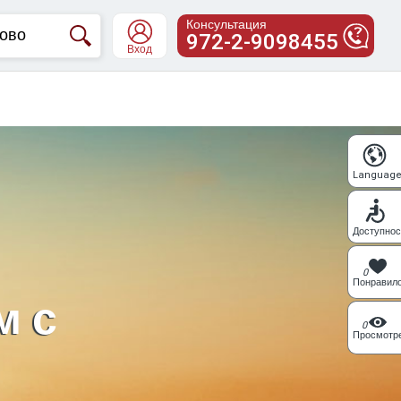
Консультация
972-2-9098455
Вход
Languag
Доступнос
0
Понравил
м с
0
Просмотр