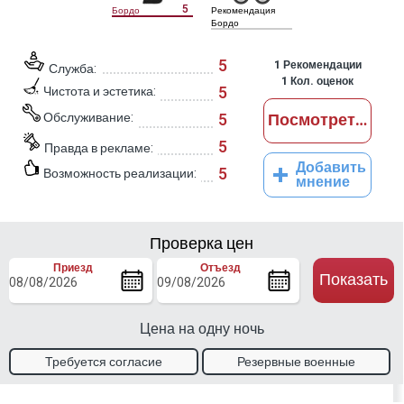
5
Бордо
Рекомендация
Бордо
5
1
Рекомендации
Служба:
1
Кол. оценок
5
Чистота и эстетика:
Обслуживание:
5
Посмотреть отз
5
Правда в рекламе:
Добавить
5
Возможность реализации:
мнение
Проверка цен
Приезд
Отъезд
Показать
Цена на одну ночь
Требуется согласие
Резервные военные
владельца
талоны.