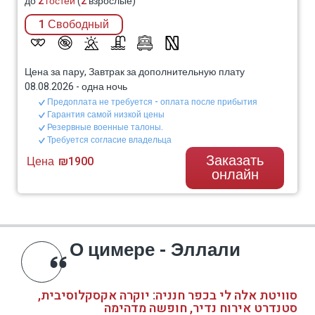
до
2 гостей
(
2
взрослые)
1 Свободный
Цена за пару, Завтрак за дополнительную плату
08.08.2026
-
одна ночь
Предоплата не требуется - оплата после прибытия
Гарантия самой низкой цены
Резервные военные талоны.
Требуется согласие владельца
Заказать
Цена
₪1900
онлайн
О цимере - Эллали
סוויטת אלה לי בכפר חנניה: יוקרה אקסקלוסיבית,
סטנדרט אירוח נדיר, חופשה מדהימה