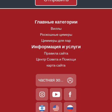
Главные категории
Виллы
Роскошные цимеры
Циммеры для пар
Информация и услуги
Правила сайта
Центр Совета и Помощи
карта сайта
частная зона