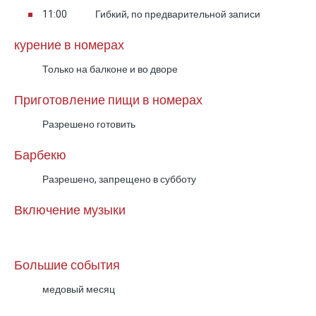
11:00
Гибкий, по предварительной записи
курение в номерах
Только на балконе и во дворе
Приготовление пищи в номерах
Разрешено готовить
Барбекю
Разрешено, запрещено в субботу
Включение музыки
Большие события
медовый месяц