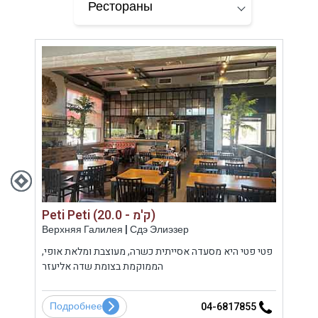
Peti Peti (20.0 - ק'מ)
Азава - загородный ресторан (6.7 - ק'מ)
Верхняя Галилея | Сдэ Элиэзер
Кине
מוקמת
פטי פטי היא מסעדה אסייתית כשרה, מעוצבת ומלאת אופי,
מס,
הממוקמת בצומת שדה אליעזר
מבחר 
Подробнее
По
8
04-6817855