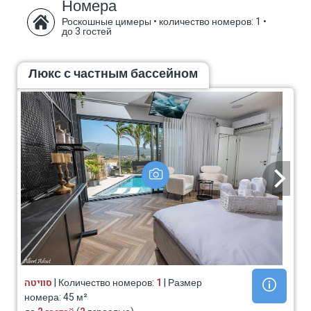
Номера
Роскошные цимеры
•
количество номеров: 1
•
до 3 гостей
Люкс с частным бассейном
סוויטה
| Количество номеров:
1
| Размер
номера: 45 м²