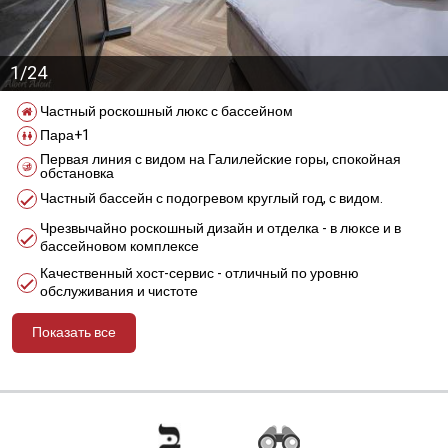
1/24
Частный роскошный люкс с бассейном
Пара+1
Первая линия с видом на Галилейские горы, спокойная
обстановка
Частный бассейн с подогревом круглый год, с видом.
Чрезвычайно роскошный дизайн и отделка - в люксе и в
бассейновом комплексе
Качественный хост-сервис - отличный по уровню
обслуживания и чистоте
Показать все
מידע נוסף