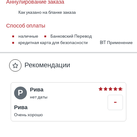
Аннулирование заказа
Как указано на бланке заказа
Способ оплаты
наличные
Банковский Перевод
кредитная карта для безопасности
BIT Применение
Рекомендации
Рива
Р
нет даты
-
Рива
Очень хорошо