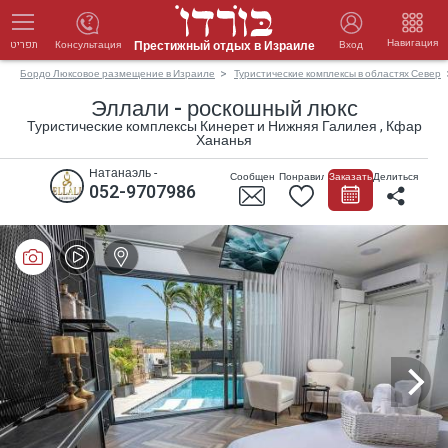
Навигация
Престижный отдых в Израиле
Консультация
Вход
תפריט
Бордо Люксовое размещение в Израиле
Туристические комплексы в областях Север
Эллали - роскошный люкс
Туристические комплексы Кинерет и Нижняя Галилея , Кфар
Хананья
Натанаэль -
Сообщение
Понравилось
Заказать
Делиться
052-9707986