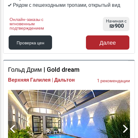
Рядом с пешеходными тропами, открытый вид
Онлайн-заказы с
Начиная с
мгновенным
₪900
подтверждением
Далее
Проверка цен
Проверка цен
Гольд Дрим | Gold dream
Верхняя Галилея | Дальтон
1 рекомендации