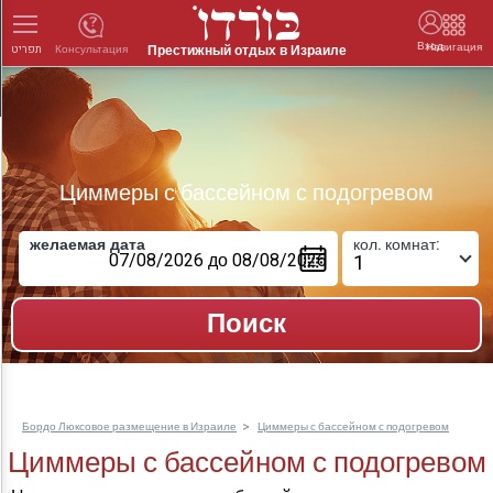
Вход
Навигация
Престижный отдых в Израиле
Консультация
תפריט
Циммеры с бассейном с подогревом
желаемая дата
кол. комнат:
Бордо Люксовое размещение в Израиле
Циммеры с бассейном с подогревом
Циммеры с бассейном с подогревом