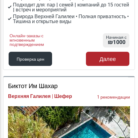
Подходит для: пар | семей | компаний до 15 гостей
| встреч и мероприятий
Природа Верхней Галилеи • Полная приватность •
Тишина и открытые виды
Онлайн-заказы с
Начиная с
мгновенным
₪1000
подтверждением
Далее
Проверка цен
Проверка цен
Биктот Им Шахар
Верхняя Галилея | Шефер
1 рекомендации