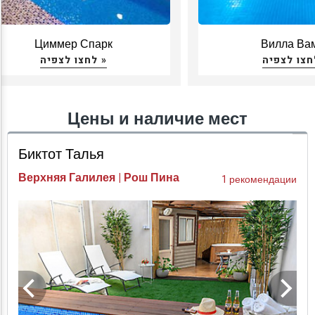
даже в дождь. Вокруг зоны бассейна обычно обустроены
удобные места для отдыха и расслабления: шезлонги,
гамаки, качели, уютные уголки для сидения и
Циммер Спарк
Вилла Ва
деревянные беседки
.
לחצו לצפיה »
Цены и наличие мест
Биктот Талья
Верхняя Галилея | Рош Пина
1 рекомендации