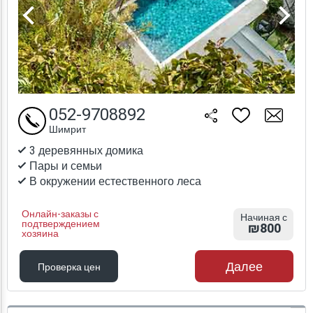
052-9708892
Шимрит
3 деревянных домика
Пары и семьи
В окружении естественного леса
Онлайн-заказы с
Начиная с
подтверждением
₪800
хозяина
Далее
Проверка цен
Проверка цен