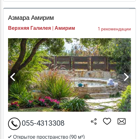
Проверка цен
Азмара Амирим
Верхняя Галилея | Амирим
1 рекомендации
055-4313308
Открытое пространство (90 м²)