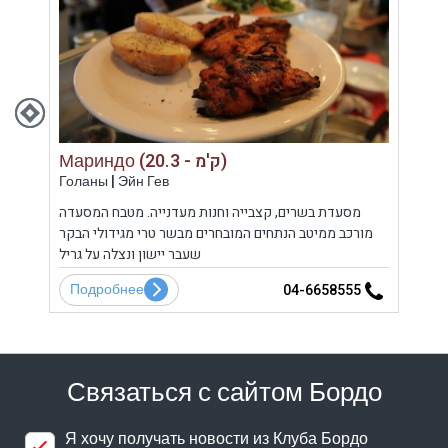
Мариндо (20.3 - ק'מ)
Голаны | Эйн Гев
Кине
מוקמת
מסעדת בשרים, קצבייה וחנות מעדנייה. מטבח המסעדה
מורכב ממיטב הנתחים המובחרים מבשר טרי מגידולי הבקר
ארו,
שעבר יישון ונצלה על גריל
Подробнее
По
7
04-6658555
Связаться с сайтом Бордо
Я хочу получать новости из Клуба Бордо