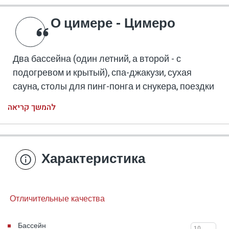
О цимере - Цимеро
Два бассейна (один летний, а второй - с
подогревом и крытый), спа-джакузи, сухая
сауна, столы для пинг-понга и снукера, поездки
на джипах и очень привлекательное
להמשך קריאה
расположение в самом сердце Верхней
Галилеи: Цимеро - комплекс для отдыха с 7
номерами в мошаве Элифелет возле Рош-
Пины - предлагает вам разнообразный,
Характеристика
богатый впечатлениями и веселый отдых, , с
множеством развлечений на любой вкус и
возраст.
Отличительные качества
Цимеро функционирует как комплекс B & B (в
середине недели) и как своего рода вилла,
Бассейн
10