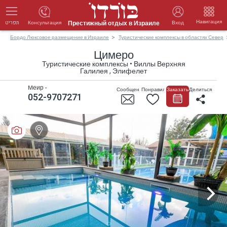
Навигация
Престижный отдых в Израиле
Консультация
Вход
תפריט
Бордо Люксовое размещение в Израиле
Туристические комплексы в областях Север
Цимеро
Туристические комплексы • Виллы Верхняя
Галилея , Элифелет
Меир -
Сообщение
Понравилось
Заказать
Делиться
052-9707271