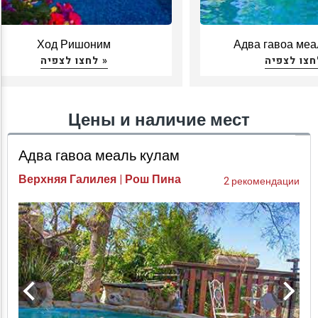
роскошного отдыха, наполняются оригинальными
деталями дизайна, современными акцентами и
произведениями искусства, и все это в здании,
Ход Ришоним
Адва гавоа меа
которому не одна сотня лет. Точно как в современных
לחצו לצפיה »
роскошных коттеджах, и здесь гости наслаждаются
комфортом, передовыми технологиями и уютной
атмосферой.
Цены и наличие мест
Адва гавоа меаль кулам
Верхняя Галилея | Рош Пина
2 рекомендации