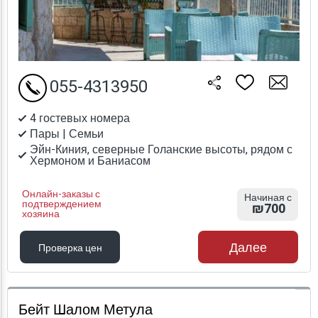
055-4313950
4 гостевых номера
Пары | Семьи
Эйн-Киния, северные Голанские высоты, рядом с
Хермоном и Баниасом
Онлайн-заказы с
Начиная с
подтверждением
₪700
хозяина
Далее
Проверка цен
Проверка цен
Бейт Шалом Метула