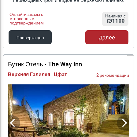
пешеходных троп и видов на Верхнюю Галилею.
Онлайн-заказы с
Начиная с
мгновенным
₪1100
подтверждением
Далее
Проверка цен
Проверка цен
Бутик Отель - The Way Inn
Верхняя Галилея | Цфат
2 рекомендации