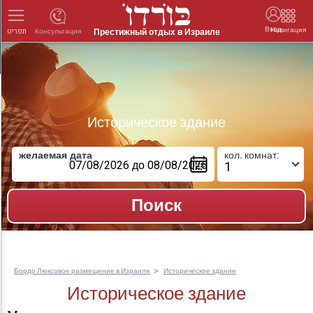
Вход
Навигация
Престижный отдых в Израиле
Консультация
תפריט
Историческое здание
желаемая дата
кол. комнат:
Бордо Люксовое размещение в Израиле
Историческое здание
Историческое здание