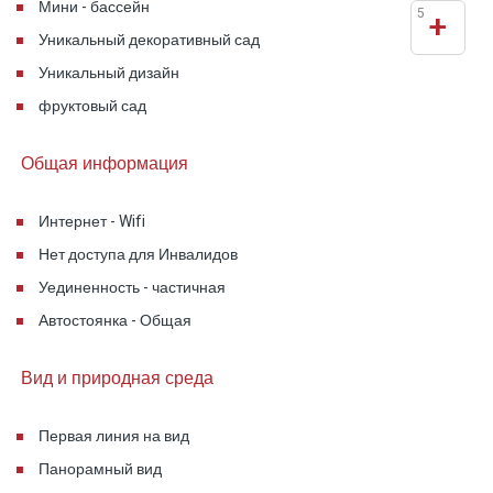
естественном виде. Внутри люксов - огромная
Мини - бассейн
5
+
джакузи и двуспальная кровать в рамках
Уникальный декоративный сад
старинного камня, множество уникальных
Уникальный дизайн
декоративных деталей, светящихся
фруктовый сад
светильников и качественной и удобной
мебели и аксессуаров.
Общая информация
Комплекс находится в нескольких минутах
Интернет - Wifi
ходьбы от старого города Рош-Пина и доступен
Нет доступа для Инвалидов
для всех известных туристических мест
Уединенность - частичная
Мошавы.
Автостоянка - Общая
Вид и природная среда
Первая линия на вид
Панорамный вид