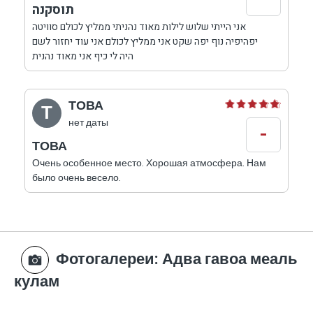
תוסקנה
אני הייתי שלוש לילות מאוד נהניתי ממליץ לכולם סוויטה
יפהיפיה נוף יפה שקט אני ממליץ לכולם אני עוד יחזור לשם
היה לי כיף אני מאוד נהנית
ТОВА
Т
нет даты
-
ТОВА
Очень особенное место. Хорошая атмосфера. Нам
было очень весело.
Фотогалереи
: Адва гавоа меаль
кулам