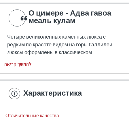
О цимере - Адва гавоа
меаль кулам
Четыре великолепных каменных люкса с
редким по красоте видом на горы Галлилеи.
Люксы оформлены в классическом
европейском стиле, в романтической
להמשך קריאה
атмосфере.
Люксы расположены на широкой террасе с
красочными садами и романтическими
Характеристика
виноградниками, живописными видами и
удобными креслами. В центре балкона
находится декоративный бассейн ,
Отличительные качества
построенный из древнего камня в гармоничном