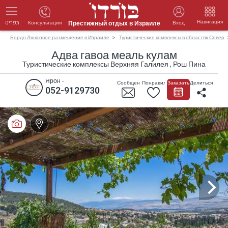
Навигация
Престижный отдых в Израиле
Консультация
Вход
תפריט
Бордо Люксовое размещение в Израиле
Туристические комплексы в областях Север
Адва гавоа меаль кулам
Туристические комплексы Верхняя Галилея , Рош Пина
Ярон -
Сообщение
Понравилось
Заказать
Делиться
052-9129730