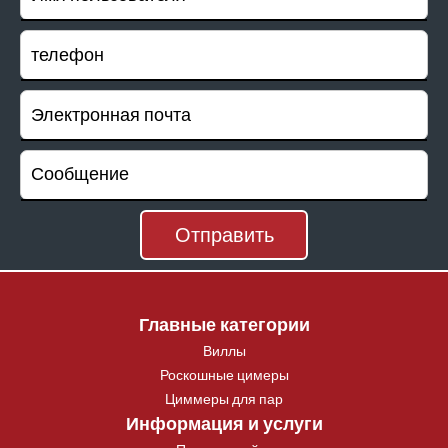
Главные категории
Виллы
Роскошные цимеры
Циммеры для пар
Информация и услуги