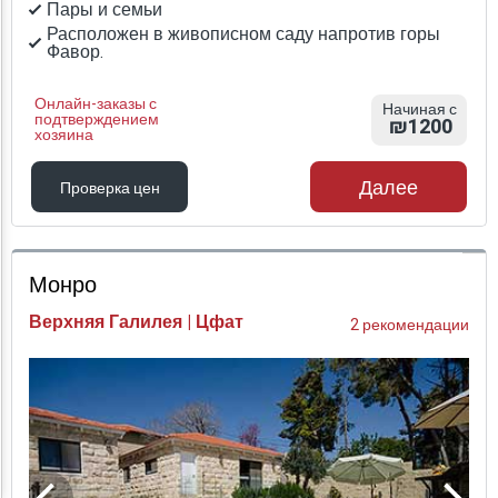
Пары и семьи
Расположен в живописном саду напротив горы
Фавор.
Онлайн-заказы с
Начиная с
подтверждением
₪1200
хозяина
Далее
Проверка цен
Проверка цен
Монро
Верхняя Галилея | Цфат
2 рекомендации