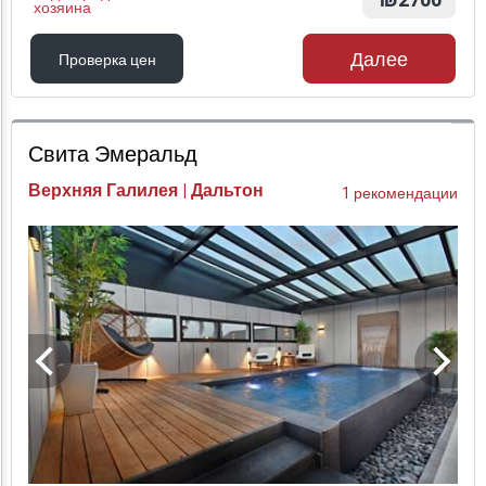
₪2700
хозяина
Далее
Проверка цен
Проверка цен
Свита Эмеральд
Верхняя Галилея | Дальтон
1 рекомендации