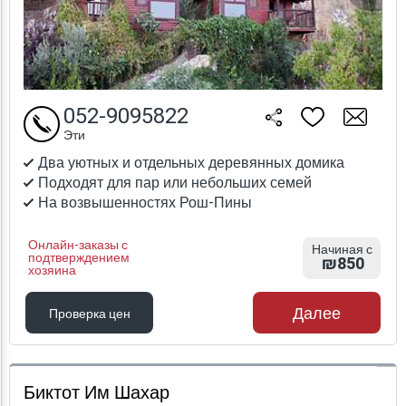
052-9095822
Эти
Два уютных и отдельных деревянных домика
Подходят для пар или небольших семей
На возвышенностях Рош-Пины
Онлайн-заказы с
Начиная с
подтверждением
₪850
хозяина
Далее
Проверка цен
Проверка цен
Биктот Им Шахар