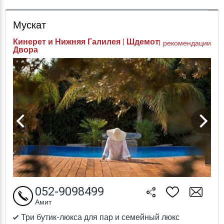
Проверка цен
Мускат
Кинерет и Нижняя Галилея | Шдемот
1 рекомендации
Двора
052-9098499
Амит
Три бутик-люкса для пар и семейный люкс