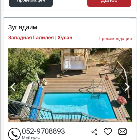
Далее
Проверка цен
Проверка цен
Зуг ядаим
Западная Галилея | Хусан
1 рекомендации
052-9708893
Мейталь