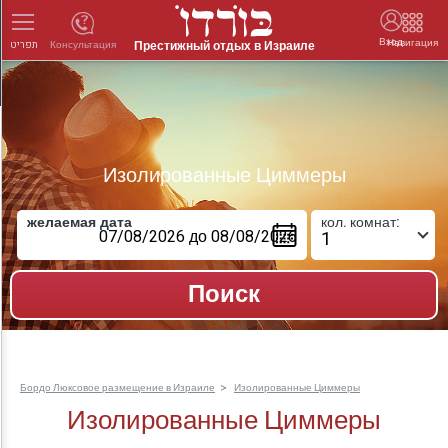
Вход
Навигация
Престижный отдых в Израиле
Консультация
תפריט
Изолированные Циммеры
желаемая дата
кол. комнат:
Бордо Люксовое размещение в Израиле
Изолированные Циммеры
Изолированные Циммеры