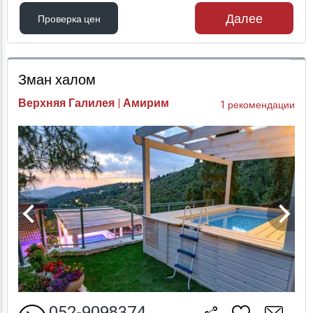
Далее
Проверка цен
Проверка цен
Зман халом
Верхняя Галилея | Амирим
1 рекомендации
052-9098374