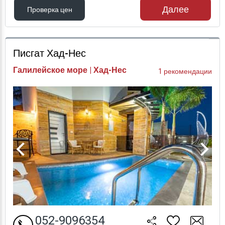
Далее
Проверка цен
Проверка цен
Писгат Хад-Нес
Галилейское море | Хад-Нес
1 рекомендации
052-9096354