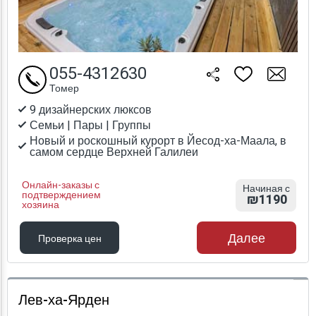
055-4312630
Томер
9 дизайнерских люксов
Семьи | Пары | Группы
Новый и роскошный курорт в Йесод-ха-Маала, в
самом сердце Верхней Галилеи
Онлайн-заказы с
Начиная с
подтверждением
₪1190
хозяина
Далее
Проверка цен
Проверка цен
Лев-ха-Ярден