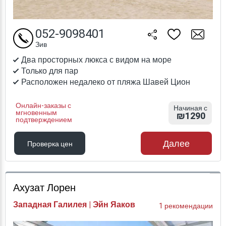
052-9098401
Зив
Два просторных люкса с видом на море
Только для пар
Расположен недалеко от пляжа Шавей Цион
Онлайн-заказы с
Начиная с
мгновенным
₪1290
подтверждением
Далее
Проверка цен
Проверка цен
Ахузат Лорен
Западная Галилея | Эйн Яаков
1 рекомендации