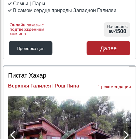
Семьи | Пары
В самом сердце природы Западной Галилеи
Онлайн-заказы с
Начиная с
подтверждением
₪4500
хозяина
Далее
Проверка цен
Проверка цен
Писгат Хахар
Верхняя Галилея | Рош Пина
1 рекомендации