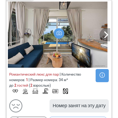
Романтический люкс для пар
| Количество
номеров:
1
| Размер номера: 34 м²
до
2 гостей
(
2
взрослые)
Номер занят на эту дату