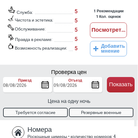
5
1
Рекомендации
Служба:
1
Кол. оценок
5
Чистота и эстетика:
Обслуживание:
5
Посмотреть отз
5
Правда в рекламе:
Добавить
5
Возможность реализации:
мнение
Проверка цен
Приезд
Отъезд
Показать
Цена на одну ночь
Требуется согласие
Резервные военные
владельца
талоны.
Номера
Роскошные цимеры
•
количество номеров: 4