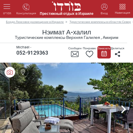
Навигация
Престижный отдых в Израиле
Консультация
Вход
תפריט
Бордо Люксовое размещение в Израиле
Туристические комплексы в областях Север
Нэимат А-халил
Туристические комплексы Верхняя Галилея , Амирим
Michael -
Сообщение
Понравилось
Заказать
Делиться
052-9129363