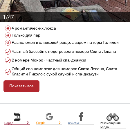
1/47
4 романтических люкса
Только для пар
Расположен в оливковой роще, с видом на горы Галилеи.
Частный бассейн с подогревом в номере Свита Левана
В номере Монро - частный спа-джакузи
Общий спа-комплекс для номеров Свита Левана, Свита
Класит и Пиколо с сухой сауной и спа-джакузи
Показать все
מידע נוסף
5
5
Бордо
Google
Фэйсбук
Рекомендация
Бордо