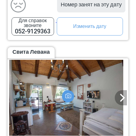
Номер занят на эту дату
Для справок
звоните
Изменить дату
052-9129363
Свита Левана