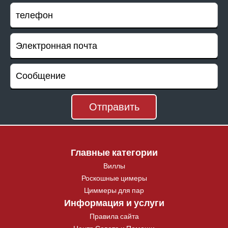
Главные категории
Виллы
Роскошные цимеры
Циммеры для пар
Информация и услуги
Правила сайта