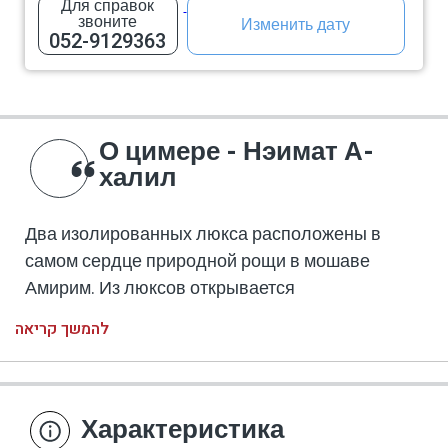
Для справок
звоните
Изменить дату
052-9129363
О цимере - Нэимат А-
халил
Два изолированных люкса расположены в
самом сердце природной рощи в мошаве
Амирим. Из люксов открывается
захватывающий вид на горы Нижней Галилеи и
להמשך קריאה
долину Бейт-Хакерем.
Люксы большие, удобные и необыкновенно
красивые. В каждом люксе есть большой
балкон с джакузи и романтический душ на
Характеристика