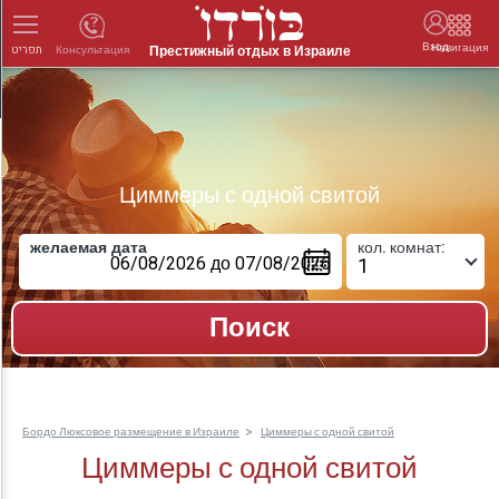
Вход
Навигация
Престижный отдых в Израиле
Консультация
תפריט
Циммеры с одной свитой
желаемая дата
кол. комнат:
Бордо Люксовое размещение в Израиле
Циммеры с одной свитой
Циммеры с одной свитой