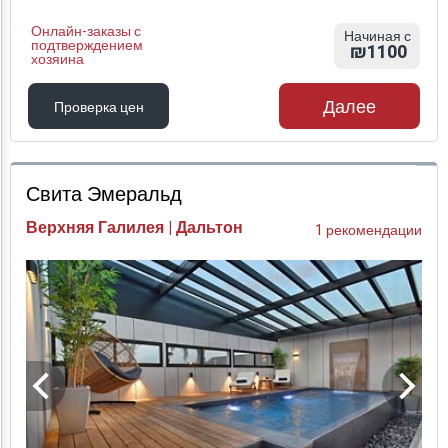
Онлайн-заказы с
Начиная с
подтверждением
₪1100
хозяина
Далее
Проверка цен
Проверка цен
Свита Эмеральд
Верхняя Галилея | Дальтон
1 рекомендации