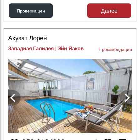
Далее
Проверка цен
Проверка цен
Ахузат Лорен
Западная Галилея | Эйн Яаков
1 рекомендации