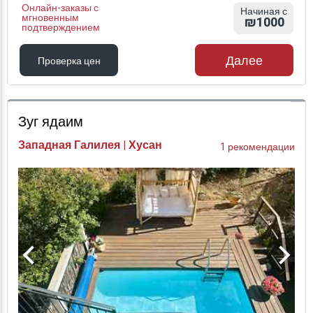
Онлайн-заказы с
Начиная с
мгновенным
₪1000
подтверждением
Далее
Проверка цен
Проверка цен
Зуг ядаим
Западная Галилея | Хусан
1 рекомендации