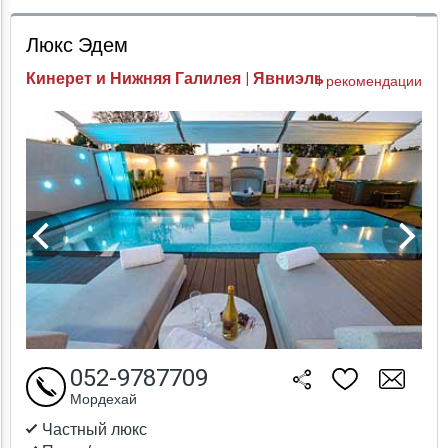
Проверка цен
Люкс Эдем
Кинерет и Нижняя Галилея | Явниэль
1 рекомендации
052-9787709
Мордехай
Частный люкс