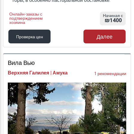
горы, в особенно пасторальной обстановке.
Онлайн-заказы с
Начиная с
подтверждением
₪1400
хозяина
Далее
Проверка цен
Проверка цен
Вила Вью
Верхняя Галилея | Амука
1 рекомендации