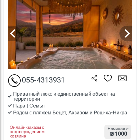
055-4313931
Приватный люкс и единственный объект на
территории
Пара | Семья
Рядом с пляжем Бецет, Ахзивом и Рош-ха-Никра
Онлайн-заказы с
Начиная с
подтверждением
₪1000
хозяина