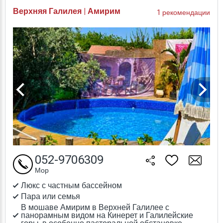
Верхняя Галилея | Амирим
1 рекомендации
052-9706309
Мор
Люкс с частным бассейном
Пара или семья
В мошаве Амирим в Верхней Галилее с
панорамным видом на Кинерет и Галилейские