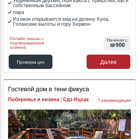
Уединенная двухместная каюта с приватностью и
собственным бассейном.
пара
Из окон открывается вид на долину Хула,
Голанские высоты и гору Хермон.
Онлайн-заказы с
Начиная с
подтверждением
₪900
хозяина
Далее
Проверка цен
Проверка цен
Гостевой дом в тени фикуса
Побережье и низина | Сдэ Ицхак
1 рекомендации