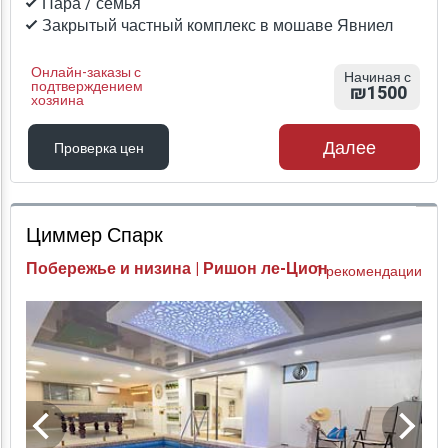
Пара / семья
Закрытый частный комплекс в мошаве Явниел
Онлайн-заказы с
Начиная с
подтверждением
₪1500
хозяина
Далее
Проверка цен
Проверка цен
Циммер Спарк
Побережье и низина | Ришон ле-Цион
1 рекомендации