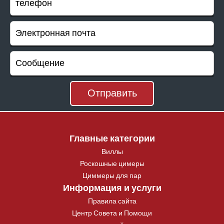
Главные категории
Виллы
Роскошные цимеры
Циммеры для пар
Информация и услуги
Правила сайта
Центр Совета и Помощи