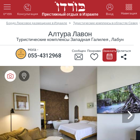
Навигация
Престижный отдых в Израиле
Консультация
Вход
תפריט
Бордо Люксовое размещение в Израиле
Туристические комплексы в областях Север
Алтура Лавон
Туристические комплексы Западная Галилея , Лабун
Нога -
Сообщение
Понравилось
Заказать
Делиться
055-4312968