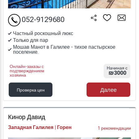
052-9129680
Частный роскошный люкс
Только для пар
Мошав Манот в Галилее - тихое пастырское
поселение.
Онлайн-заказы с
Начиная с
подтверждением
₪3000
хозяина
Далее
Проверка цен
Проверка цен
Кинор Давид
Западная Галилея | Горен
1 рекомендации