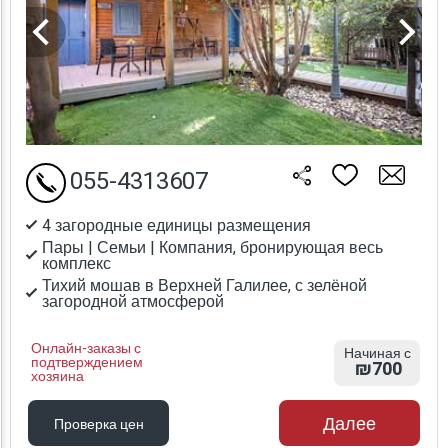
055-4313607
4 загородные единицы размещения
Пары | Семьи | Компания, бронирующая весь
комплекс
Тихий мошав в Верхней Галилее, с зелёной
загородной атмосферой
Онлайн-заказы с
Начиная с
подтверждением
₪700
хозяина
Далее
Проверка цен