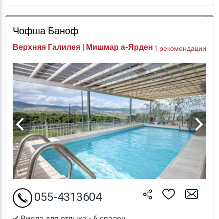
Проверка цен
Чофша Баноф
Верхняя Галилея | Мишмар а-Ярден
1 рекомендации
055-4313604
Вилла для отдыха - 6 спален