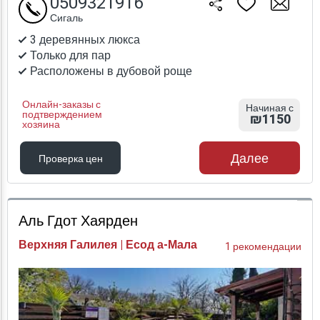
0509321916
Сигаль
3 деревянных люкса
Только для пар
Расположены в дубовой роще
Онлайн-заказы с
Начиная с
подтверждением
₪1150
хозяина
Далее
Проверка цен
Проверка цен
Аль Гдот Хаярден
Верхняя Галилея | Есод а-Мала
1 рекомендации