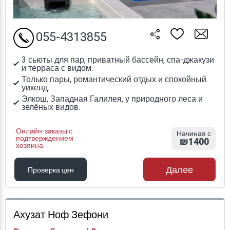
055-4313855
3 сьюты для пар, приватный бассейн, спа-джакузи
и терраса с видом.
Только пары, романтический отдых и спокойный
уикенд.
Элкош, Западная Галилея, у природного леса и
зелёных видов.
Онлайн-заказы с
Начиная с
подтверждением
₪1400
хозяина
Далее
Проверка цен
Проверка цен
Ахузат Ноф Зефони