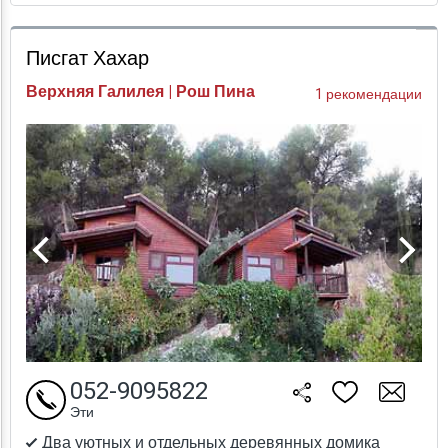
Проверка цен
Писгат Хахар
Верхняя Галилея | Рош Пина
1 рекомендации
052-9095822
Эти
Два уютных и отдельных деревянных домика