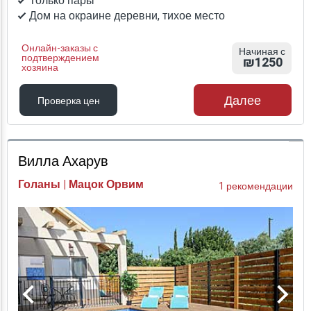
Только пары
Дом на окраине деревни, тихое место
Онлайн-заказы с
Начиная с
подтверждением
₪1250
хозяина
Далее
Проверка цен
Проверка цен
Вилла Ахарув
Голаны | Мацок Орвим
1 рекомендации