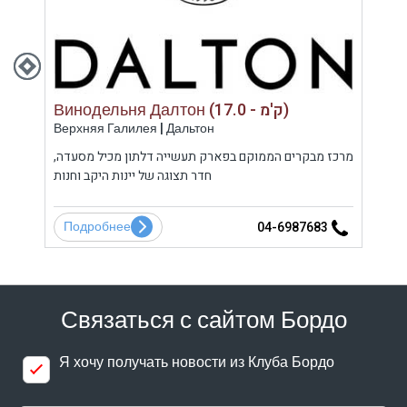
Винодельня Далтон (17.0 - ק'מ)
Верхняя Галилея | Дальтон
Гола
היבות
מרכז מבקרים הממוקם בפארק תעשייה דלתון מכיל מסעדה,
בר
 סיור
חדר תצוגה של יינות היקב וחנות
המ
Подробнее
По
5
04-6987683
Связаться с сайтом Бордо
Я хочу получать новости из Клуба Бордо