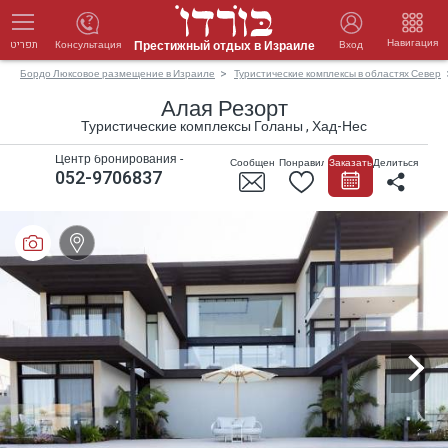
Навигация
Престижный отдых в Израиле
Консультация
Вход
תפריט
Бордо Люксовое размещение в Израиле
Туристические комплексы в областях Север
Алая Резорт
Туристические комплексы Голаны , Хад-Нес
Центр бронирования -
Сообщение
Понравилось
Заказать
Делиться
052-9706837