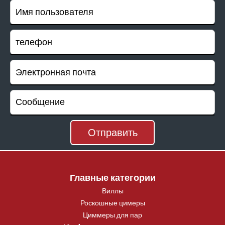
Главные категории
Виллы
Роскошные цимеры
Циммеры для пар