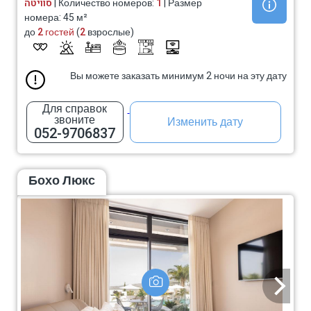
סוויטה
| Количество номеров:
1
| Размер
номера: 45 м²
до
2 гостей
(
2
взрослые)
Вы можете заказать минимум 2 ночи на эту дату
Для справок
звоните
Изменить дату
052-9706837
Бохо Люкс