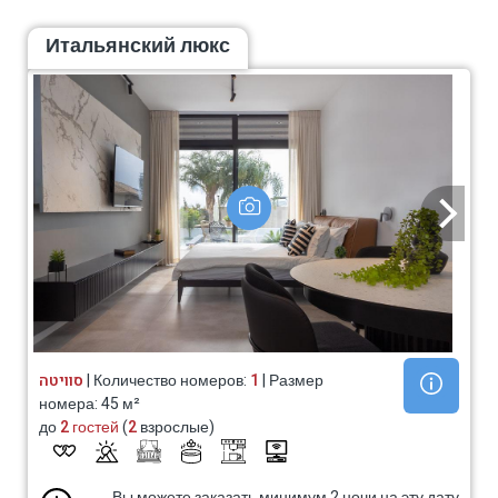
Итальянский люкс
סוויטה
| Количество номеров:
1
| Размер
номера: 45 м²
до
2 гостей
(
2
взрослые)
Вы можете заказать минимум 2 ночи на эту дату