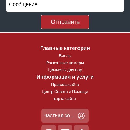
Главные категории
Виллы
Роскошные цимеры
Циммеры для пар
Информация и услуги
Правила сайта
Центр Совета и Помощи
карта сайта
частная зона