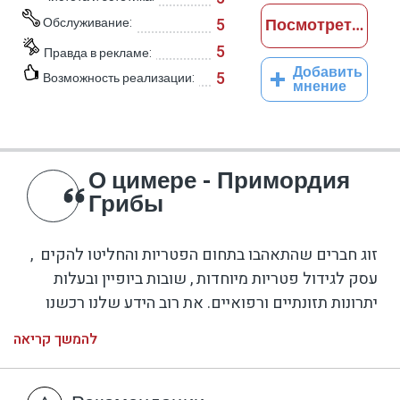
Обслуживание:
5
Посмотреть отз
5
Правда в рекламе:
Добавить
5
Возможность реализации:
мнение
О цимере - Примордия
Грибы
, זוג חברים שהתאהבו בתחום הפטריות והחליטו להקים
עסק לגידול פטריות מיוחדות , שובות ביופיין ובעלות
יתרונות תזונתיים ורפואיים. את רוב הידע שלנו רכשנו
בלימוד עצמי דרך אתרים וחברים. כיום מגדלים 4 זנים
להמשך קריאה
עיקריים כגון: רעמת האריה, צף כחולה, צדף ורודה,וצדף
צהובה. עם הזמן מתנסים בזנים אחרים שייכנסו גם הם
לגידול המסחרי. מוזמנים לחוות איתנו את גידול הפטריות