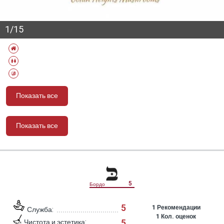
1/15
Показать все
Показать все
מידע נוסף
5
Бордо
5
1
Рекомендации
Служба:
1
Кол. оценок
5
Чистота и эстетика: