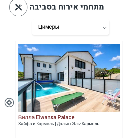
מתחמי אירוח בסביבה
Вилла Elwansa Palace
Гра
Хайфа и Кармель | Дальят Эль-Кармель
Верх
ויטות