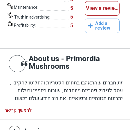
Maintenance:
5
View a reviews
5
Truth in advertising:
Add a
5
Profitability:
review
About us - Primordia
Mushrooms
, זוג חברים שהתאהבו בתחום הפטריות והחליטו להקים
עסק לגידול פטריות מיוחדות , שובות ביופיין ובעלות
יתרונות תזונתיים ורפואיים. את רוב הידע שלנו רכשנו
בלימוד עצמי דרך אתרים וחברים. כיום מגדלים 4 זנים
להמשך קריאה
עיקריים כגון: רעמת האריה, צף כחולה, צדף ורודה,וצדף
צהובה. עם הזמן מתנסים בזנים אחרים שייכנסו גם הם
לגידול המסחרי. מוזמנים לחוות איתנו את גידול הפטריות