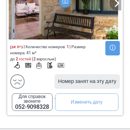
בית אבן
| Количество номеров:
1
| Размер
номера: 41 м²
до
2 гостей
(
2
взрослые)
Номер занят на эту дату
Для справок
звоните
Изменить дату
052-9098328