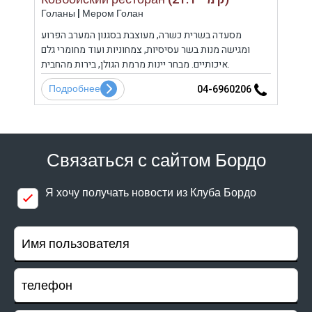
Голаны | Мером Голан
Гола
ים את
מסעדה בשרית כשרה, מעוצבת בסגנון המערב הפרוע
נסי
נתחים
ומגישה מנות בשר עסיסיות, צמחוניות ועוד מחומרי גלם
הגולן
איכותיים. מבחר יינות מרמת הגולן, בירות מהחבית.
Подробнее
По
3
04-6960206
Связаться с сайтом Бордо
Я хочу получать новости из Клуба Бордо