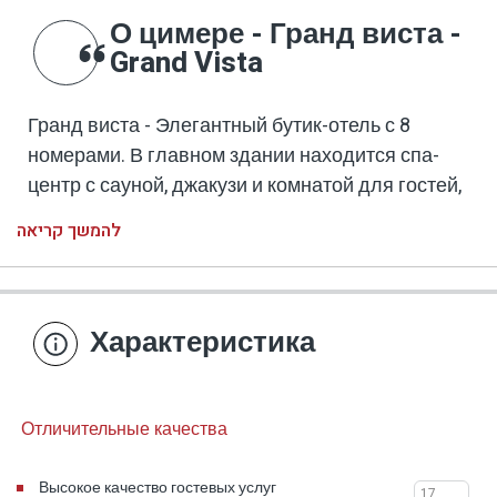
О цимере - Гранд виста -
Grand Vista
Гранд виста - Элегантный бутик-отель с 8
номерами. В главном здании находится спа-
центр с сауной, джакузи и комнатой для гостей,
гостевым залом и кафе. В отеле три бутик-
להמשך קריאה
люкса, расположенные на верхнем уровне
главного здания, и пять каменных домов,
разбросанных на просторной территории
природного парка. На каменнай площади
Характеристика
расположеной по середине находится
профессиональный гидротермальный бассейн,
который нагревается и покрывается в течение
Отличительные качества
зимнего сезона. Из люксов отеля открывается
потрясающий вид на гору Хермон, Голанские
Высокое качество гостевых услуг
17