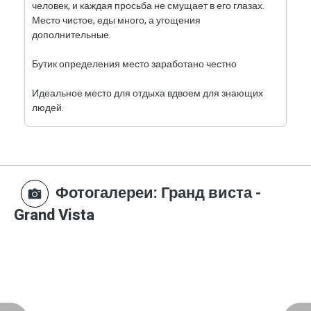
человек, и каждая просьба не смущает в его глазах.
Место чистое, еды много, а угощения
дополнительные.
Бутик определения место заработано честно
Идеальное место для отдыха вдвоем для знающих
людей.
Определенно в верхней части отелей на севере.
Каменный люкс, в котором мы остановились,
просторный, уютный и особенный.
Фотогалереи
: Гранд виста -
Рекомендовано Рекомендовано Рекомендовано
Grand Vista