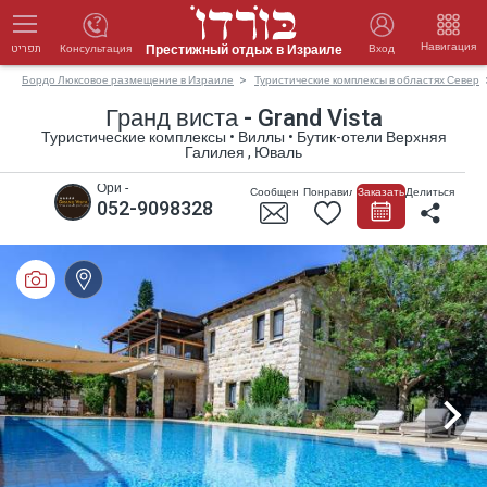
Навигация
Престижный отдых в Израиле
Консультация
Вход
תפריט
Бордо Люксовое размещение в Израиле
Туристические комплексы в областях Север
Гранд виста - Grand Vista
Туристические комплексы • Виллы • Бутик-отели Верхняя
Галилея , Юваль
Ори -
Сообщение
Понравилось
Заказать
Делиться
052-9098328