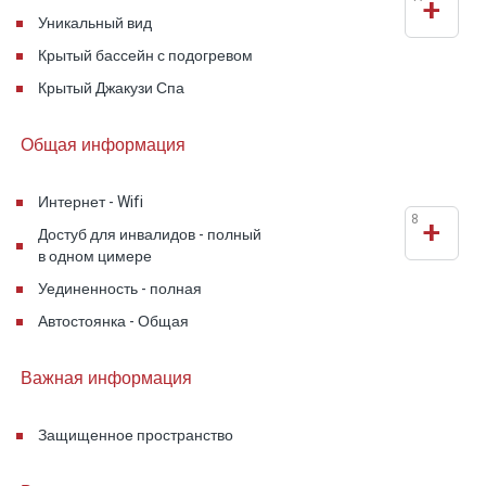
+
высоты, озеро Хула и горы Ливана. Каждый
Уникальный вид
люкс состоит из двух пространств - приятной и
Крытый бассейн с подогревом
уютной гостиной и спальни с джакузи.
Крытый Джакузи Спа
Каменные дома в саду построены с уютными
балконами в окружении зеленой
Общая информация
растительности.
Интернет - Wifi
8
+
Достуб для инвалидов - полный
в одном цимере
Уединенность - полная
Автостоянка - Общая
Важная информация
Защищенное пространство