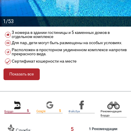
1/53
3 номера в здании гостиницы и 5 каменных домов в
отдельном комплексе
Для пар, дети могут быть размещены на особых условиях.
Расположен в просторном уединенном комплексе напротив
прекрасного вида.
Сертификат кошерности на месте
Показать все
מידע נוסף
5
5
Бордо
Google
Фэйсбук
Рекомендация
Бордо
5
1
Рекомендации
Служба: