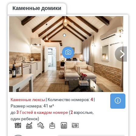
Каменные домики
Каменные люксы
| Количество номеров:
4
|
Размер номера: 41 м²
до
3 Гостей в каждом номере
(
2
взрослые,
один ребенок)