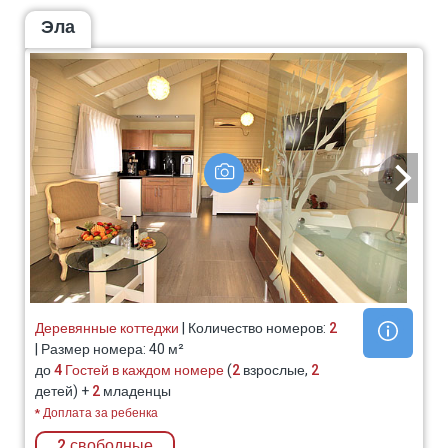
Эла
Деревянные коттеджи
| Количество номеров:
2
| Размер номера: 40 м²
до
4 Гостей в каждом номере
(
2
взрослые,
2
детей) +
2
младенцы
* Доплата за ребенка
2 свободные