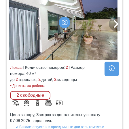
Люксы
| Количество номеров:
2
| Размер
номера: 40 м²
до
2
взрослые,
2
детей,
2
младенцы
* Доплата за ребенка
2 свободные
Цена за пару, Завтрак за дополнительную плату
07.08.2026
-
одна ночь
В июле-августе и в праздничные дни весь комплекс