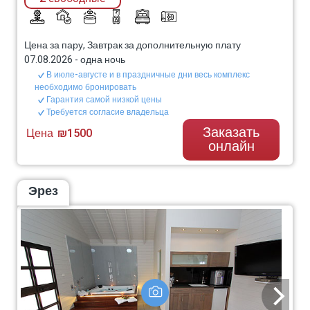
Цена за пару, Завтрак за дополнительную плату
07.08.2026
-
одна ночь
В июле-августе и в праздничные дни весь комплекс
необходимо бронировать
Гарантия самой низкой цены
Требуется согласие владельца
Заказать
Цена
₪1500
онлайн
Эрез