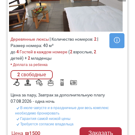
Деревянные люксы
| Количество номеров:
2
|
Размер номера: 40 м²
до
4 Гостей в каждом номере
(
2
взрослые,
2
детей) +
2
младенцы
* Доплата за ребенка
2 свободные
Цена за пару, Завтрак за дополнительную плату
07.08.2026
-
одна ночь
В июле-августе и в праздничные дни весь комплекс
необходимо бронировать
Гарантия самой низкой цены
Требуется согласие владельца
Заказать
Цена
₪1500