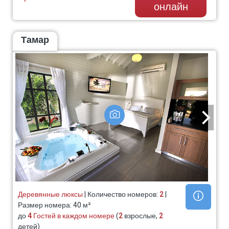
онлайн
Тамар
Деревянные люксы
| Количество номеров:
2
|
Размер номера: 40 м²
до
4 Гостей в каждом номере
(
2
взрослые,
2
детей)