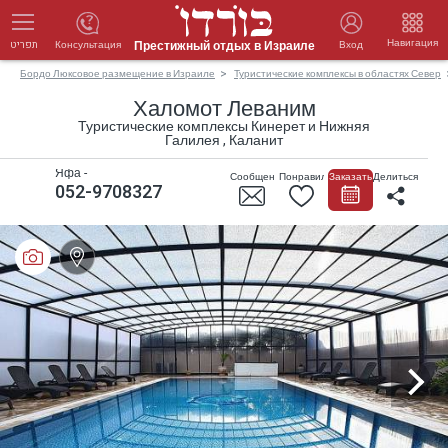
Навигация
Престижный отдых в Израиле
Консультация
Вход
תפריט
Бордо Люксовое размещение в Израиле
Туристические комплексы в областях Север
Халомот Леваним
Туристические комплексы Кинерет и Нижняя
Галилея , Каланит
Яфа -
Сообщение
Понравилось
Заказать
Делиться
052-9708327