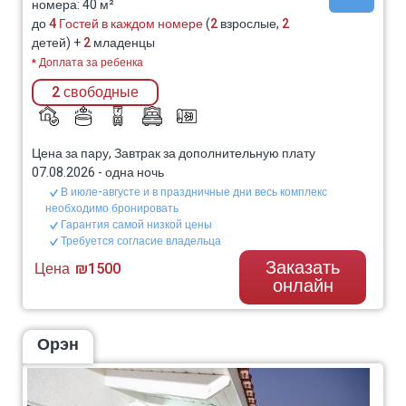
номера: 40 м²
до
4 Гостей в каждом номере
(
2
взрослые,
2
детей) +
2
младенцы
* Доплата за ребенка
2 свободные
Цена за пару, Завтрак за дополнительную плату
07.08.2026
-
одна ночь
В июле-августе и в праздничные дни весь комплекс
необходимо бронировать
Гарантия самой низкой цены
Требуется согласие владельца
Заказать
Цена
₪1500
онлайн
Орэн