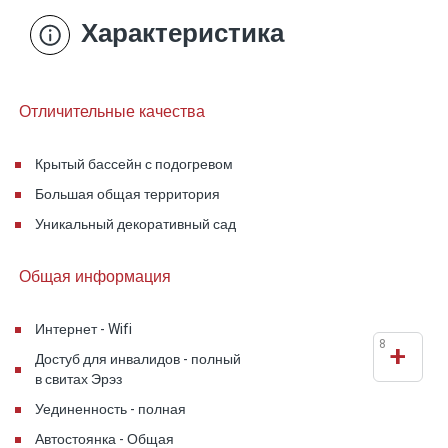
деревянных коттеджа (два из них доступные
для инвалидов), оформленные в легкой
Характеристика
палитре и в непринужденном стиле. В каждом
номере есть огромное двойное джакузи,
современный телевизионный экран, большая
Отличительные качества
двуспальная кровать и элегантная и удобная
гостиная. Между люксами проложены тропы
Крытый бассейн с подогревом
для восхитительной прогулки в природном
Большая общая территория
парке.
Уникальный декоративный сад
Общая информация
Интернет - Wifi
8
+
Достуб для инвалидов - полный
в свитах Эрэз
Уединенность - полная
Автостоянка - Общая