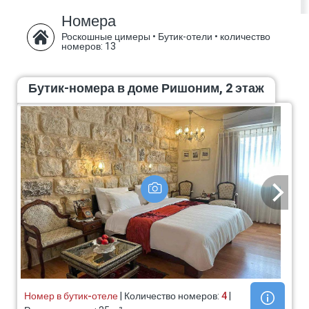
подтверждения заказа
талоны.
Номера
Роскошные цимеры • Бутик-отели
•
количество
номеров: 13
Бутик-номера в доме Ришоним, 2 этаж
Номер в бутик-отеле
| Количество номеров:
4
|