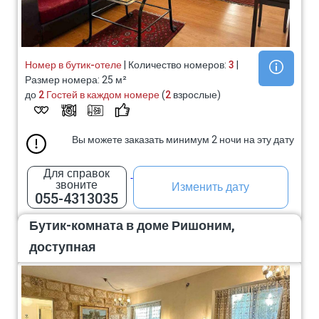
Номер в бутик-отеле
| Количество номеров:
3
|
Размер номера: 25 м²
до
2 Гостей в каждом номере
(
2
взрослые)
Вы можете заказать минимум 2 ночи на эту дату
Для справок
звоните
Изменить дату
055-4313035
Бутик-комната в доме Ришоним,
доступная