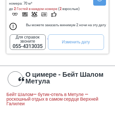
номера: 70 м²
до
2 Гостей в каждом номере
(
2
взрослые)
Вы можете заказать минимум 2 ночи на эту дату
Для справок
звоните
Изменить дату
055-4313035
О цимере - Бейт Шалом
Метула
Бейт Шалом— бутик-отель в Метуле —
роскошный отдых в самом сердце Верхней
Галилеи