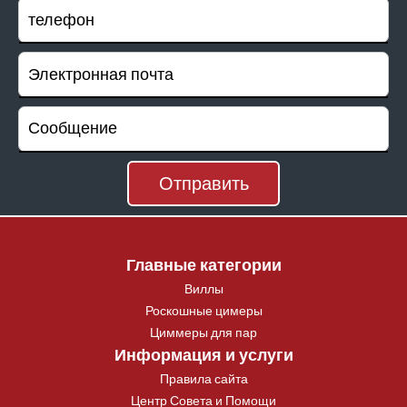
Главные категории
Виллы
Роскошные цимеры
Циммеры для пар
Информация и услуги
Правила сайта
Центр Совета и Помощи