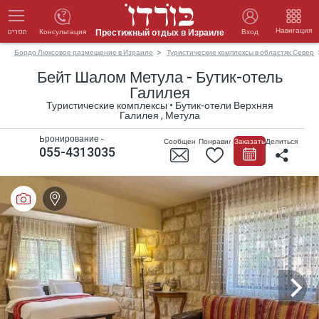
Навигация
Престижный отдых в Израиле
Консультация
Вход
תפריט
Бордо Люксовое размещение в Израиле
Туристические комплексы в областях Север
Бейт Шалом Метула - Бутик-отель
Галилея
Туристические комплексы • Бутик-отели Верхняя
Галилея , Метула
Бронирование -
Сообщение
Понравилось
Заказать
Делиться
055-4313035