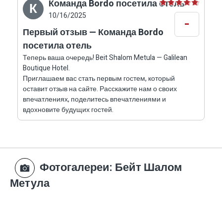
через сайт.
Команда Bordo посетила отель
К
- Уникальное расположение — северная
10/16/2025
-
Метула, в тихом и зеленом районе, с легким
Первый отзыв — Команда Bordo
доступом, но приятным ощущением отрыва от
посетила отель
повседневной жизни.
Теперь ваша очередь! Beit Shalom Metula — Galilean
Boutique Hotel.
Забронируйте проживание в отеле Бейт
Приглашаем вас стать первым гостем, который
Шаломсегодня и подарите себе время по-
оставит отзыв на сайте. Расскажите нам о своих
настоящему расслабиться — среди камня,
впечатлениях, поделитесь впечатлениями и
дизайна и природы.
вдохновите будущих гостей.
Фотогалереи
: Бейт Шалом
Метула