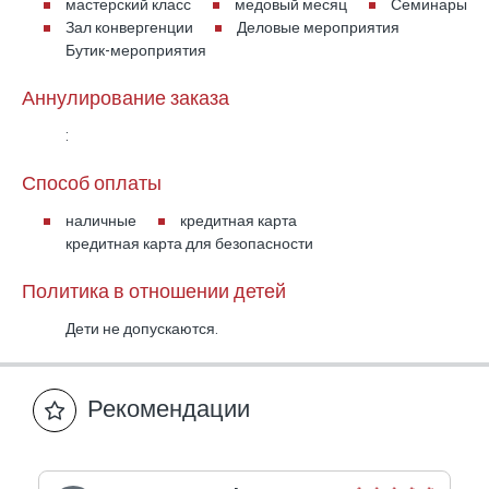
мастерский класс
медовый месяц
Семинары
Зал конвергенции
Деловые мероприятия
---
Бутик-мероприятия
Почему стоит выбрать Бейт Шалом через
Аннулирование заказа
Bordo?
:
Способ оплаты
- Качество гостеприимства. Никаких
наличные
кредитная карта
компромиссов — стремление предоставить
кредитная карта для безопасности
клиентам Bordeaux наилучшие впечатления.
- Комплексное гостеприимство — это не просто
Политика в отношении детей
проживание: просторные номера, продуманный
Дети не допускаются.
дизайн, виды и природа, связь с искусством и
кухней.
Рекомендации
- Индивидуальный доступ — точная
фильтрация по типу номера, этажу или
доступности; простой сервис бронирования