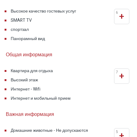
как для деловых путешественников, ищущих
Высокое качество гостевых услуг
6
+
тихую и просторную обстановку для работы,
SMART TV
так и для семейного или романтического
спортзал
отдыха.
Панорамный вид
Общая информация
Квартира для отдыха
7
+
Высокий этаж
Интернет - Wifi
Интернет и мобильный прием
Важная информация
Домашние животные - Не допускаются
5
+