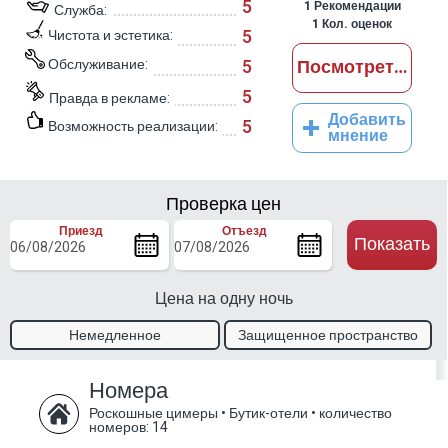
5
1
Рекомендации
Служба:
1
Кол. оценок
5
Чистота и эстетика:
Обслуживание:
5
Посмотреть отз
5
Правда в рекламе:
Добавить
5
Возможность реализации:
мнение
Проверка цен
Приезд
Отъезд
Показать
Цена на одну ночь
Немедленное
Защищенное пространство
подтверждения заказа
Номера
Роскошные цимеры • Бутик-отели
•
количество
номеров: 14