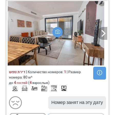
דירת נופש
| Количество номеров:
1
| Размер
номера: 80 м²
до
4 гостей
(
4
взрослые)
Номер занят на эту дату