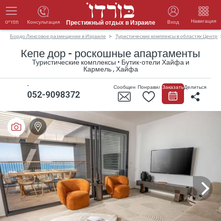
Навигация
Престижный отдых в Израиле
Консультация
Вход
תפריט
Бордо Люксовое размещение в Израиле
Туристические комплексы в областях Центр
Кепе дор - роскошные апартаменты
Туристические комплексы • Бутик-отели Хайфа и
Кармель , Хайфа
-
Сообщение
Понравилось
Заказать
Делиться
052-9098372