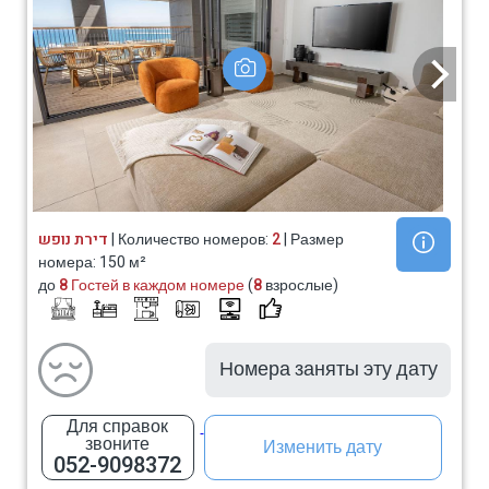
דירת נופש
| Количество номеров:
2
| Размер
номера: 150 м²
до
8 Гостей в каждом номере
(
8
взрослые)
Номера заняты эту дату
Для справок
звоните
Изменить дату
052-9098372