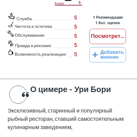
5
Бордо
5
1
Рекомендации
Служба:
1
Кол. оценок
5
Чистота и эстетика:
Обслуживание:
5
Посмотреть отз
5
Правда в рекламе:
Добавить
5
Возможность реализации:
мнение
О цимере - Ури Бори
Эксклюзивный, старинный и популярный
рыбный ресторан, ставший самостоятельным
кулинарным заведением,
специализирующимся на блюдах из рыбы и