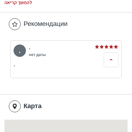
להמשך קריאה
морепродуктов. Ресторан расположен в
старинном здании недалеко от маяка в Старом
Акко.
Рекомендации
Часы работы: Воскресенье – Суббота 12:00 –
23:00 или до последних клиентов.
.
.
нет даты
-
.
.
Карта