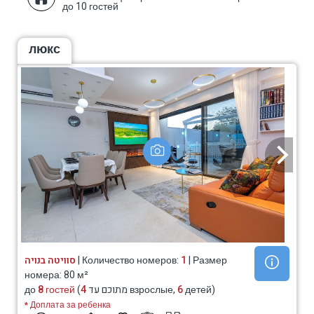
до 10 гостей
люкс
סוויטה בנויה
| Количество номеров:
1
| Размер
номера: 80 м²
до
8 гостей
4
(מתוכם עד
взрослые,
6
детей)
* Доплата за ребенка