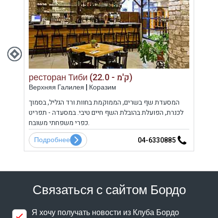
ресторан Тиби (22.0 - ק'מ)
Верхняя Галилея | Коразим
Гола
ברמת
המסעדת שף בשרים, הממוקמת בחוות ורד הגליל, בסמוך
מ
ביתית
לכנרת, הפועלת בהובלת השף חיים טיבי. במסעדה - תפריט
מור
בחות
כפרי משפחתי משובח.
ומרי
Подробнее
По
5
04-6330885
Связаться с сайтом Бордо
Я хочу получать новости из Клуба Бордо