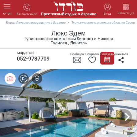
Навигация
Престижный отдых в Израиле
Консультация
Вход
תפריט
Бордо Люксовое размещение в Израиле
Туристические комплексы в областях Север
Люкс Эдем
Туристические комплексы Кинерет и Нижняя
Галилея , Явниэль
Мордехай -
Сообщение
Понравилось
Заказать
Делиться
052-9787709