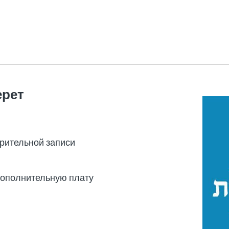
ерет
арительной записи
дополнительную плату