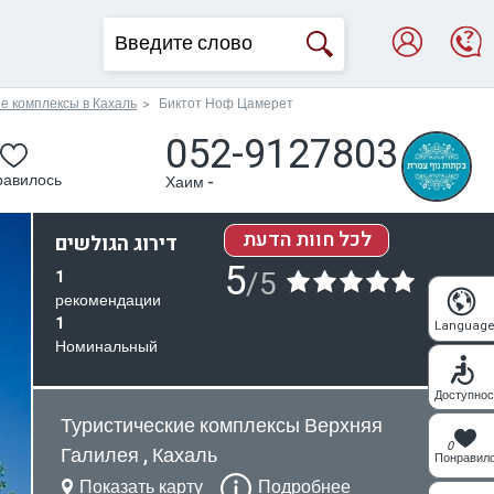
е комплексы в Кахаль
Биктот Ноф Цамерет
052-9127803
равилось
Хаим -
לכל חוות הדעת
דירוג הגולשים
5
/5
1
рекомендации
1
Languag
Номинальный
Доступнос
Туристические комплексы Верхняя
0
Галилея , Кахаль
Понравил
Показать карту
Подробнее