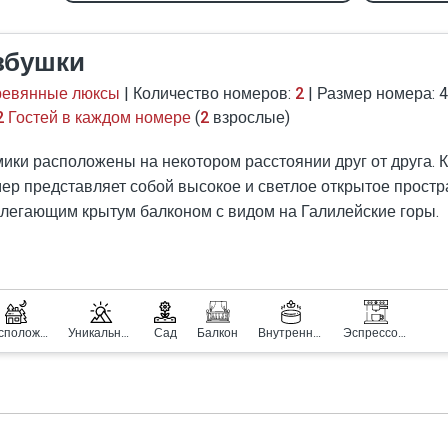
збушки
ревянные люксы
| Количество номеров:
2
| Размер номера: 4
2 Гостей в каждом номере
(
2
взрослые)
ики расположены на некотором расстоянии друг от друга.
ер представляет собой высокое и светлое открытое простр
легающим крытум балконом с видом на Галилейские горы.
Расположен на природе
Уникальный вид
Сад
Балкон
Внутренний джакузи
Эспрессо-машина