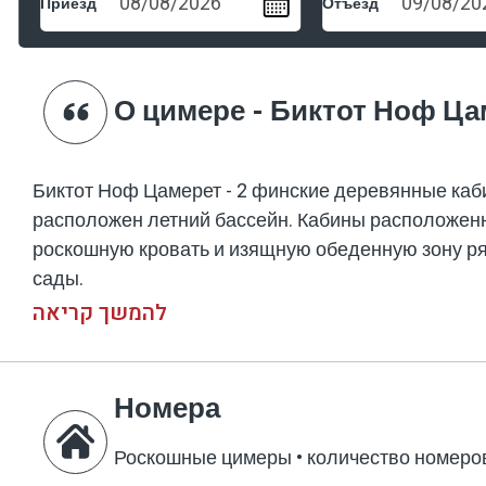
Приезд
Отъезд
О цимере - Биктот Ноф Ца
Биктот Ноф Цамерет - 2 финские деревянные каб
расположен летний бассейн. Кабины расположенн
роскошную кровать и изящную обеденную зону ря
сады.
להמשך קריאה
Номера
Роскошные цимеры
•
количество номеров