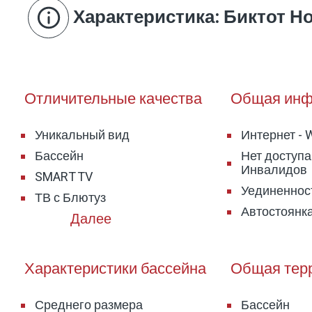
Характеристика
: Биктот 
Отличительные качества
Общая инф
Уникальный вид
Интернет - W
Бассейн
Нет доступа
Инвалидов
SMART TV
Уединенност
ТВ с Блютуз
Автостоянк
Характеристики бассейна
Общая тер
Среднего размера
Бассейн