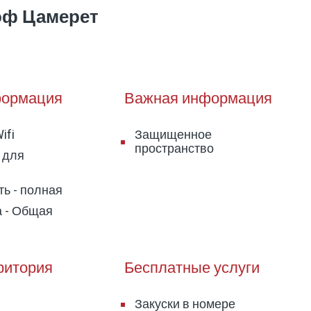
Ноф Цамерет
ормация
Важная информация
ifi
Защищенное
пространство
 для
ь - полная
а - Общая
ритория
Бесплатные услуги
Закуски в номере