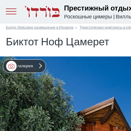
Престижный отдых
Роскошные цимеры
|
Вилл
Бордо Люксовое размещение в Израиле
Туристические комплексы в об
Биктот Ноф Цамерет
галерея
מפה