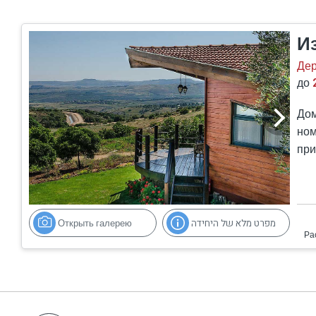
И
Де
до
Дом
ном
при
Открыть галерею
מפרט מלא של היחידה