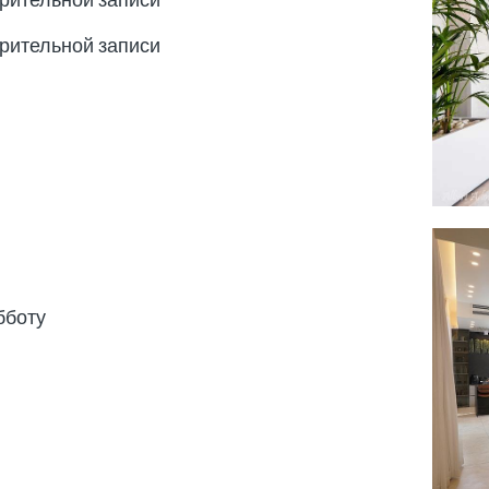
арительной записи
арительной записи
бботу