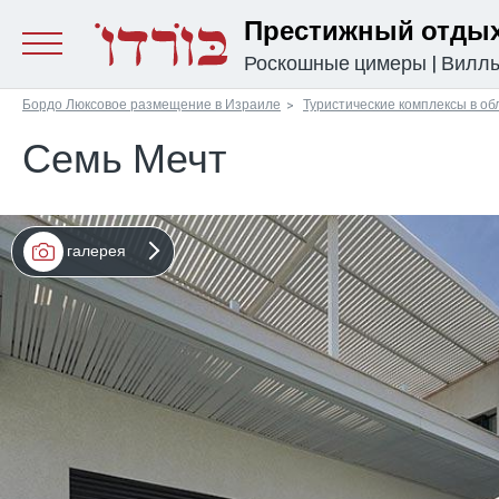
Престижный отдых
Роскошные цимеры
|
Вилл
Бордо Люксовое размещение в Израиле
Туристические комплексы в об
Семь Мечт
галерея
מפה