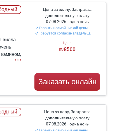
бодный
Цена за виллу, Завтрак за
дополнительную плату
 бельем, смарт-телевизорами и
07.08.2026
-
одна ночь
Гарантия самой низкой цены
Требуется согласие владельца
ередовую бытовую технику, большую
 вилла.
Цена
очень
₪8500
смотра фильмов и каналов YES
 камином,
еденный стол, кухню для обслуживания и
ванными
пальни с
ом дворе
Заказать онлайн
а и
нний двор, где вы найдете все
бодный
Цена за пару, Завтрак за
дополнительную плату
07.08.2026
-
одна ночь
Гарантия самой низкой цены