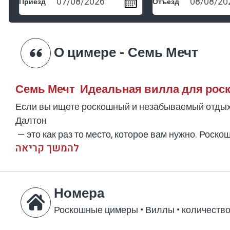
Приезд
Отъезд
О цимере - Семь Мечт
Семь Мечт Идеальная вилла для рос
Если вы ищете роскошный и незабываемый отдых
Далтон
— это как раз то место, которое вам нужно. Рос
להמשך קריאה
атмосферы, и все это в пределах легкой досягае
Роскошный комплекс с современным
Номера
Вилла Seven Dream занимает обширную территори
современных линиях и предлагает большие прос
Роскошные цимеры • Виллы
•
количество
гостя.