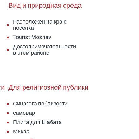
ль и максимальный комфорт для каждого
Вид и природная среда
Расположен на краю
поселка
 бельем, смарт-телевизорами и
Tourist Moshav
Достопримечательности
ередовую бытовую технику, большую
в этом районе
смотра фильмов и каналов YES
еденный стол, кухню для обслуживания и
ти
Для религиозной публики
Синагога поблизости
нний двор, где вы найдете все
самовар
Плита для Шабата
Миква