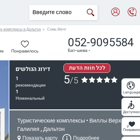
е комплексы в Дальтон
Семь Мечт
052-9095584
Бат-шева -
ие
Понравилось
לכל חוות הדעת
דירוג הגולשים
5
/5
1
рекомендации
1
Languag
Номинальный
Доступнос
Туристические комплексы • Виллы Верхняя
0
Галилея , Дальтон
Понравил
Показать карту
Подробнее