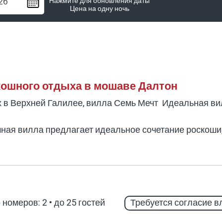
Нажмите для обновления даты
Цена на одну ночь
кошного отдыха в мошаве Далтон
 в Верхней Галилее, вилла Семь Мечт Идеальная ви
кошная вилла предлагает идеальное сочетание роскош
мости от ведущих достопримечательностей и виноделе
 и роскошным дизайном
ю и включает в себя множество удовольствий для и
транства, роскошную и тщательно продуманную мебе
 номеров: 2
•
до 25 гостей
Требуется согласие 