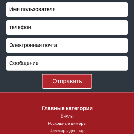
Главные категории
Виллы
Роскошные цимеры
Циммеры для пар