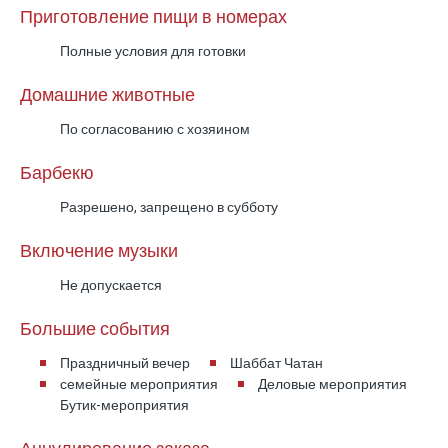
Приготовление пищи в номерах
всех зон виллы.
Полные условия для готовки
Вопросы и ответы?
Домашние животные
Сколько гостей может разместиться на Villa
По согласованию с хозяином
Rom Premium?
До 21 гостя с ночёвкой.
Барбекю
Сколько спален на вилле?
Разрешено, запрещено в субботу
7 спален, все в формате сьютов.
Сколько ванных комнат предусмотрено?
Включение музыки
4 ванные комнаты и один дополнительный
Не допускается
отдельный туалет.
Какова площадь виллы?
Большие события
Около 300 м² жилой площади на участке
Праздничный вечер
Шаббат Чатан
примерно 500 м².
семейные мероприятия
Деловые мероприятия
Есть ли бассейн и подогрев?
Бутик-мероприятия
Да. Частный бассейн с подогревом и крышей в