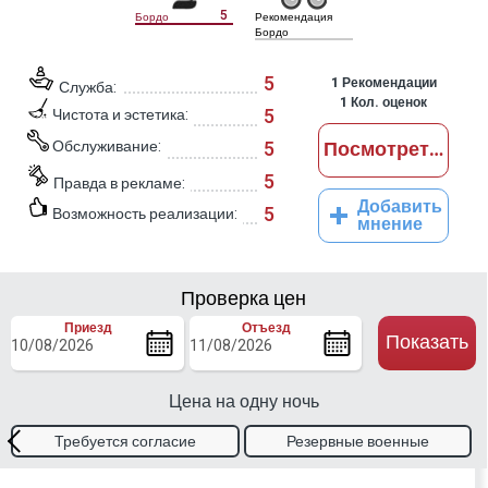
5
Бордо
Рекомендация
Бордо
5
1
Рекомендации
Служба:
1
Кол. оценок
5
Чистота и эстетика:
Обслуживание:
5
Посмотреть отз
5
Правда в рекламе:
Добавить
5
Возможность реализации:
мнение
Проверка цен
Приезд
Отъезд
Показать
Цена на одну ночь
Требуется согласие
Резервные военные
владельца
талоны.