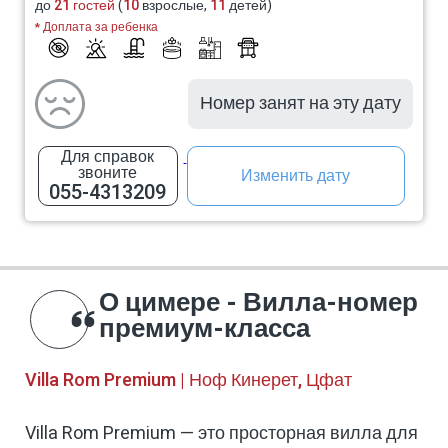
до
21 гостей
(
10
взрослые,
11
детей)
* Доплата за ребенка
Номер занят на эту дату
Для справок
звоните
Изменить дату
055-4313209
О цимере - Вилла-номер
премиум-класса
Villa Rom Premium | Ноф Кинерет, Цфат
Villa Rom Premium
— это просторная вилла для