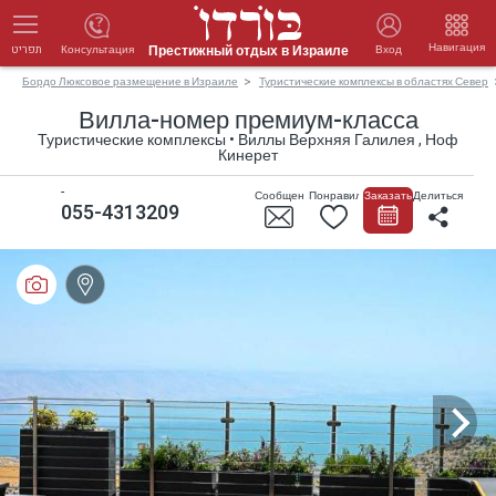
Навигация
Престижный отдых в Израиле
Консультация
Вход
תפריט
Бордо Люксовое размещение в Израиле
Туристические комплексы в областях Север
Вилла-номер премиум-класса
Туристические комплексы • Виллы Верхняя Галилея , Ноф
Кинерет
-
Сообщение
Понравилось
Заказать
Делиться
055-4313209