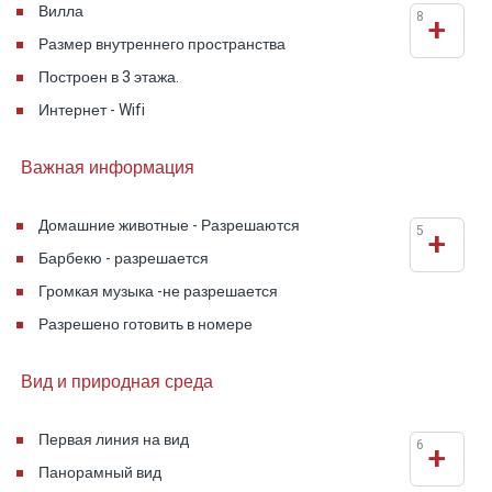
Вилла
8
+
также
отдельный дополнительный туалет
, что
Размер внутреннего пространства
особенно удобно при групповом размещении.
Интерьер и спальни
Построен в 3 этажа.
Интернет - Wifi
Внутренние помещения просторные, светлые и
оформлены в сдержанном, функциональном
Важная информация
стиле. Центральная гостиная подходит для
совместного отдыха, рядом расположена
Домашние животные - Разрешаются
5
+
полностью оборудованная кухня для
Барбекю - разрешается
совместного приготовления пищи.
Громкая музыка -не разрешается
Спальни выполнены в формате сьютов и
Разрешено готовить в номере
обеспечивают приватность и комфорт. На
верхнем этаже расположена уникальная
Вид и природная среда
комната с
приватным двойным джакузи
,
установленным внутри
переоборудованного
Первая линия на вид
6
+
автомобиля Volkswagen Beetle
— оригинальное
Панорамный вид