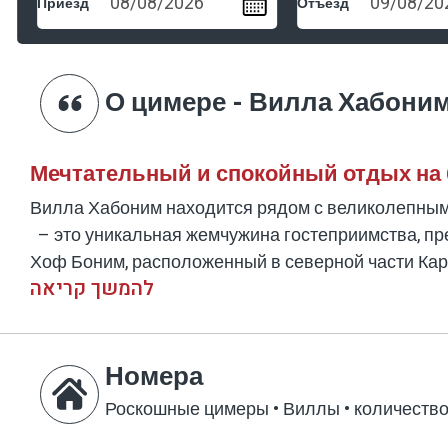
Приезд
Отъезд
О цимере - Вилла Хабони
Мечтательный и спокойный отдых на 
Вилла Хабоним находится рядом с великолепны
– это уникальная жемчужина гостеприимства, п
Хоф Боним, расположенный в северной части Ка
להמשך קריאה
Средиземным морем, окруженным захватывающим
развлечений для всей семьи. Если вы ищете рома
вас идеальным выбором.
Номера
Роскошная вилла со всеми удобствам
Роскошные цимеры • Виллы
•
количество
Вилла Хабоним предлагает широкий выбор вариа