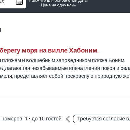
Нажмите для обновления даты
Цена на одну ночь
м
берегу моря на вилле Хабоним.
м пляжем и волшебным заповедником пляжа Боним.
редлагающая незабываемые впечатления покоя и рел
рмеля, представляет собой прекрасную природную ж
 пасторальным пейзажем, волшебной атмосферой пр
нтический отпуск, семейный отдых или спокойные вы
и и разнообразными развлечениями для 
 номеров: 1
•
до 10 гостей
Требуется согласие 
нтов размещения для семьи, небольшой группы или 