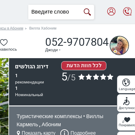
ексы в Абоним
Вилла Хабоним
052-9707804
равилось
Джоди -
לכל חוות הדעת
דירוג הגולשים
5
/5
1
рекомендации
1
Languag
Номинальный
Доступнос
Туристические комплексы • Виллы
0
Кармель , Абоним
Понравил
Показать карту
Подробнее