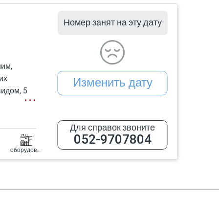
длагает множество развлечений для всей
 покататься на каяках в Нахал Хардане,
Номер занят на эту дату
е.
им,
м роскошном зиммере (тоже, конечно же,
их
Изменить дату
идом, 5
ью
,
Для справок звоните
р,
052-9707804
оборудованная кухня