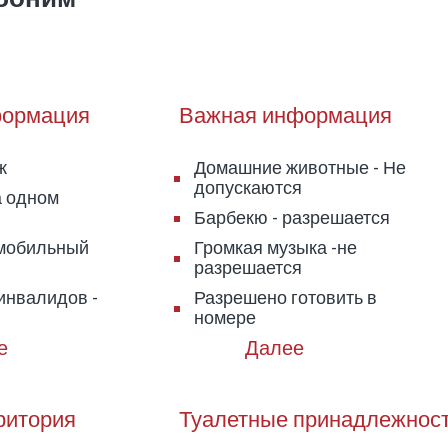
ормация
Важная информация
ж
Домашние животные - Не
допускаются
а одном
Барбекю - разрешается
 мобильный
Громкая музыка -не
разрешается
инвалидов -
Разрешено готовить в
номере
ритория
Туалетные принадлежнос