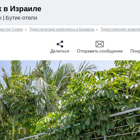
 в Израиле
ы
|
Бутик-отели
ластях Север
Туристические комплексы в Кармель
Туристические компл
Делиться
Отправить сообщение
Пон