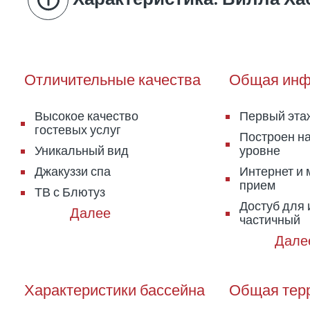
Отличительные качества
Общая инф
Высокое качество
Первый эта
гостевых услуг
Построен н
Уникальный вид
уровне
Джакуззи спа
Интернет и
прием
ТВ с Блютуз
Достуб для 
частичный
Характеристики бассейна
Общая тер