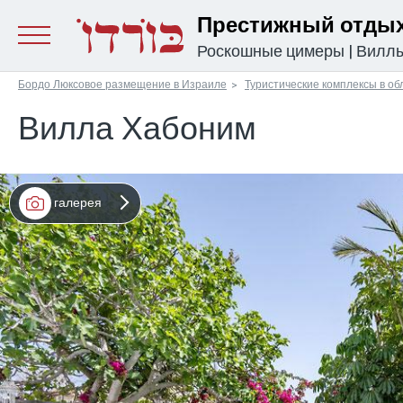
Престижный отдых
Роскошные цимеры
|
Вилл
Бордо Люксовое размещение в Израиле
Туристические комплексы в об
Вилла Хабоним
галерея
מפה