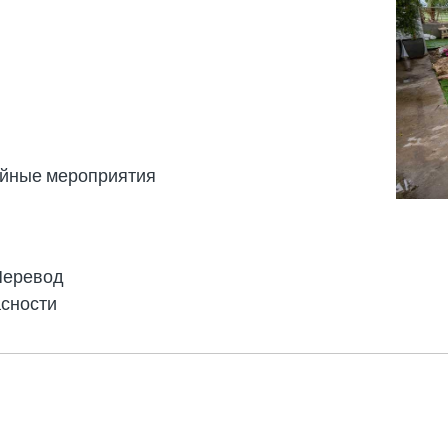
йные мероприятия
Перевод
асности