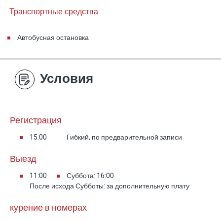
менее чем в часе езды от дома вы окажетесь в
Транспортные средства
маленьком раю, на лоне природы, с
множеством достопримечательностей
Автобусная остановка
поблизости – пешеходными тропами,
местными ресторанами, винодельнями и
Условия
многим другим.
Регистрация
15:00
Гибкий, по предварительной записи
Выезд
11:00
Суббота: 16:00
После исхода Субботы: за дополнительную плату
курение в номерах