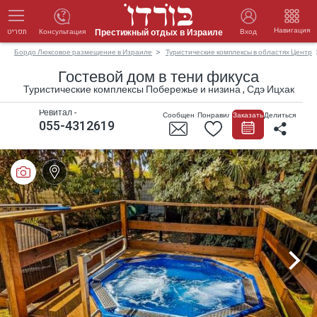
Навигация
Престижный отдых в Израиле
Консультация
Вход
תפריט
Бордо Люксовое размещение в Израиле
Туристические комплексы в областях Центр
Гостевой дом в тени фикуса
Туристические комплексы Побережье и низина , Сдэ Ицхак
Ревитал -
Сообщение
Понравилось
Заказать
Делиться
055-4312619