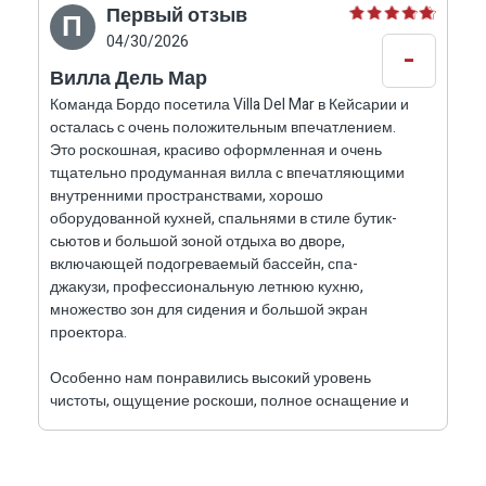
ощущением приватных бутик-сьютов. Каждая
Первый отзыв
П
комната спланирована с акцентом на комфорт,
04/30/2026
-
приватность и эстетику, сочетая качественные
Вилла Дель Мар
кровати, приятное постельное бельё,
Команда Бордо посетила Villa Del Mar в Кейсарии и
осталась с очень положительным впечатлением.
современную мебель, мягкое освещение и
Это роскошная, красиво оформленная и очень
дополнительные элементы дизайна.
тщательно продуманная вилла с впечатляющими
На верхнем спальном уровне расположены
внутренними пространствами, хорошо
четыре двухместные спальни. Одна из них
оборудованной кухней, спальнями в стиле бутик-
сьютов и большой зоной отдыха во дворе,
включает приватную ванную комнату, а для
включающей подогреваемый бассейн, спа-
трёх дополнительных комнат рядом
джакузи, профессиональную летнюю кухню,
расположена удобная и дизайнерская общая
множество зон для сидения и большой экран
проектора.
ванная. В комнатах есть кровати king size,
деревянный паркет ёлочкой, шторы от пола до
Особенно нам понравились высокий уровень
потолка, прикроватные тумбы, шкафы для
чистоты, ощущение роскоши, полное оснащение и
хранения, халаты, тапочки, полотенца и
внимание к самым мелким деталям — от спален и
постельного белья до кухонной посуды,
большие телевизоры.
освещения, халатов и зон отдыха во дворе. Вилла
На нижнем уровне виллы расположены