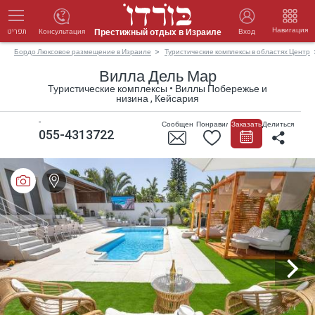
Навигация
Престижный отдых в Израиле
Консультация
Вход
תפריט
Бордо Люксовое размещение в Израиле
Туристические комплексы в областях Центр
Вилла Дель Мар
Туристические комплексы • Виллы Побережье и
низина , Кейсария
-
Сообщение
Понравилось
Заказать
Делиться
055-4313722