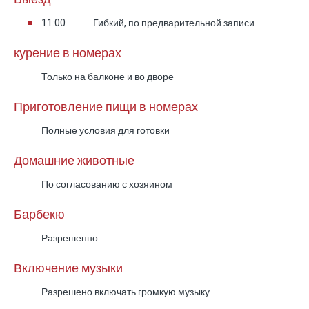
оборудованная внутренняя
11:00
Гибкий, по предварительной записи
кухня
Внутренняя кухня Villa Del Mar спроектирована
курение в номерах
для отдыха, во время которого можно
Только на балконе и во дворе
наслаждаться приготовлением еды, приёмом
Приготовление пищи в номерах
гостей и семейными трапезами на высоком
уровне. Кухня большая, просторная и хорошо
Полные условия для готовки
оборудованная, с центральным рабочим
Домашние животные
островом, барной посадкой, качественной
бытовой техникой, кухонной утварью и посудой
По согласованию с хозяином
высокого уровня.
Барбекю
Уровень оснащения кухни очень высокий, что
позволяет готовить полноценные блюда,
Разрешенно
сервировать красивый стол и наслаждаться
Включение музыки
удобным и достойным кулинарным опытом.
Разрешено включать громкую музыку
Посуда и сервировочные элементы также