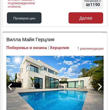
Начиная с
подтверждением
₪1190
хозяина
Далее
Проверка цен
Проверка цен
Вилла Майя Герцлия
Побережье и низина | Херцелия
1 рекомендации