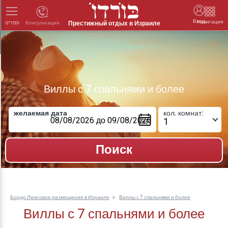
Вход
Навигация
Престижный отдых в Израиле
Консультация
תפריט
Виллы с 7 спальнями и более
желаемая дата
кол. комнат:
Бордо Люксовое размещение в Израиле
Виллы с 7 спальнями и более
Виллы с 7 спальнями и более