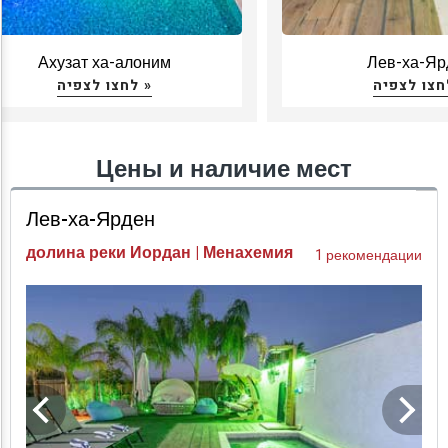
Ахузат ха-алоним
Лев-ха-Яр
לחצו לצפיה »
Цены и наличие мест
Лев-ха-Ярден
долина реки Иордан | Менахемия
1 рекомендации