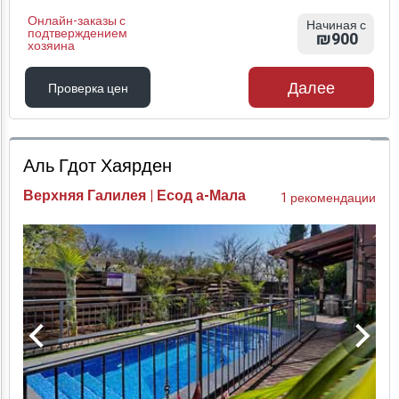
Онлайн-заказы с
Начиная с
подтверждением
₪900
хозяина
Далее
Проверка цен
Проверка цен
Аль Гдот Хаярден
Верхняя Галилея | Есод а-Мала
1 рекомендации