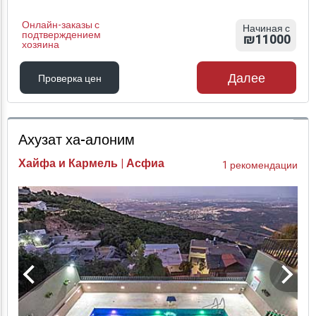
Онлайн-заказы с
Начиная с
подтверждением
₪11000
хозяина
Далее
Проверка цен
Проверка цен
Ахузат ха-алоним
Хайфа и Кармель | Асфиа
1 рекомендации