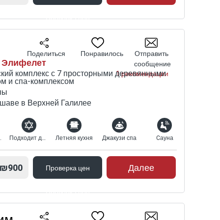
Проверка цен
Поделиться
Понравилось
Отправить
| Элифелет
сообщение
ский комплекс с 7 просторными деревянными
1 рекомендации
ом и спа-комплексом
пы
ошаве в Верхней Галилее
 подогревом
Подходит для религиозных
Летняя кухня
Джакузи спа
Cауна
₪900
Далее
Проверка цен
Проверка цен
им