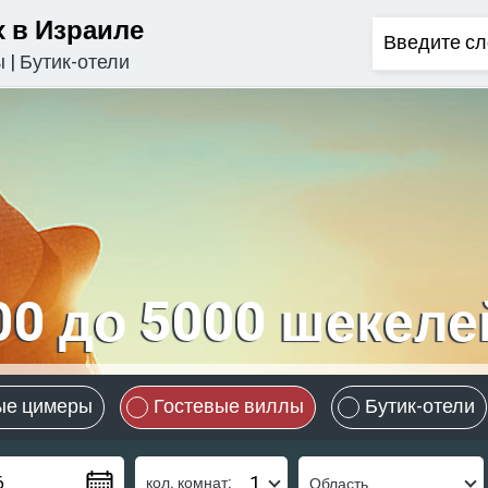
 в Израиле
ы
|
Бутик-отели
00 до 5000 шекеле
ые цимеры
Гостевые виллы
Бутик-отели
кол. комнат: