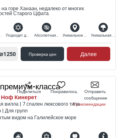
на горе Ханаан, недалеко от многих
остей Старого Цфата.
ревом
Подходит для религиозных
Абсолютная конфиденциальность
Уникальное расположение
Уникальная природная среда
₪1250
Далее
Проверка цен
Проверка цен
 премиум-класса
Поделиться
Понравилось
Отправить
| Ноф Кинерет
сообщение
я вилла | 7 спален люксового типа
1 рекомендации
 | Для групп
ытым видом на Галилейское море