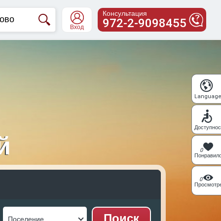
Консультация
972-2-9098455
Вход
Languag
Доступнос
й
0
Понравил
0
Просмотр