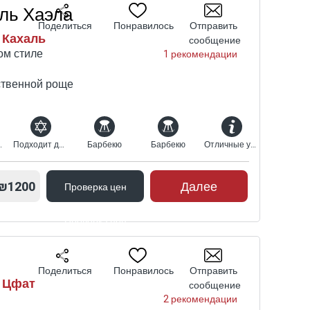
ль Хаэла
Поделиться
Понравилось
Отправить
 Кахаль
сообщение
ом стиле
1 рекомендации
ственной роще
кузи-спа
Подходит для религиозных
Барбекю
Барбекю
Отличные условия для семей
₪1200
Далее
Проверка цен
Проверка цен
Поделиться
Понравилось
Отправить
| Цфат
сообщение
2 рекомендации