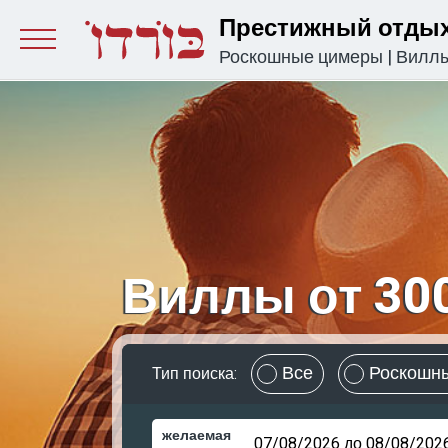
Престижный отдых
Роскошные цимеры
|
Вилл
Виллы от 30
Все
Роскошн
Тип поиска:
желаемая