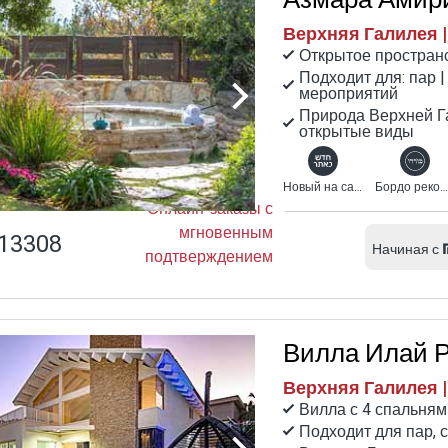
Верхняя Галилея 
Открытое пространс
Подходит для: пар |
мероприятий
Природа Верхней Га
открытые виды
Новый на сайте Бордо
Бордо рекомендует
Онлайн-заказы с
мгновенным
13308
Начиная с
подтверждением
Вилла Илай Р
Верхняя Галилея |
Вилла с 4 спальням
Подходит для пар, 