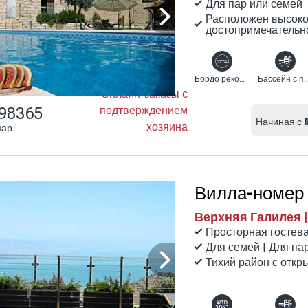
Для пар или семей
Расположен высоко 
достопримечательн
Бордо рекомендует
Бассейн с подог
Онлайн-заказы с
98365
подтверждением
Начиная с
хозяина
мар
Вилла-номер
Верхняя Галилея 
Просторная гостева
Для семей | Для пар
Тихий район с откр