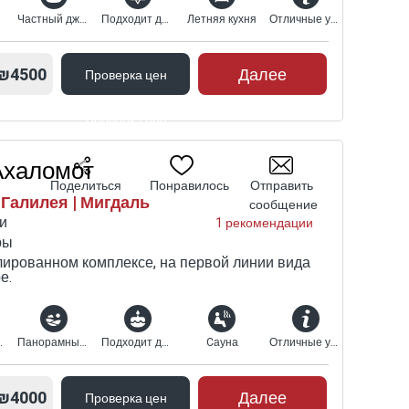
Частный джакузи-спа
Подходит для религиозных
Летняя кухня
Отличные условия для семей
₪4500
Далее
Проверка цен
Проверка цен
Ахаломот
Поделиться
Понравилось
Отправить
Галилея | Мигдаль
сообщение
и
1 рекомендации
ры
лированном комплексе, на первой линии вида
е.
кузи-спа
Панорамный вид
Подходит для мероприятий
Cауна
Отличные условия для семей
₪4000
Далее
Проверка цен