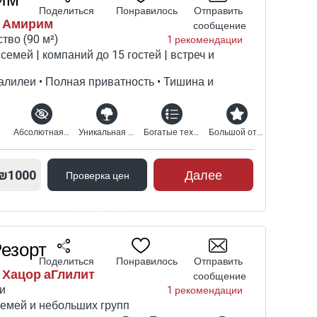
Поделиться
Понравилось
Отправить
| Амирим
сообщение
тво (90 м²)
1 рекомендации
 семей | компаний до 15 гостей | встреч и
лилеи • Полная приватность • Тишина и
Абсолютная конфиденциальность
Уникальная природная среда
Богатые технические характеристики
Большой открытый комплекс
₪1000
Далее
Проверка цен
Проверка цен
езорт
Поделиться
Понравилось
Отправить
 Хацор аГлилит
сообщение
и
1 рекомендации
семей и небольших групп