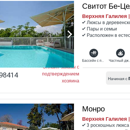
Свитот Бе-Це
Верхняя Галилея |
Люксы в деревенск
Пары и семьи
Расположен в есте
Бассейн с подогревом
Частный джа
Онлайн-заказы с
98414
подтверждением
Начиная с
хозяина
Монро
Верхняя Галилея 
3 роскошных люкса