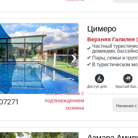
Цимеро
Верхняя Галилея 
Частный туристиче
домиками, бассейн
Пары, семьи и груп
В туристическом м
Доступ для инвалидов
Крытый бассейн с
Онлайн-заказы с
07271
подтверждением
Начиная с
хозяина
Азмара Амир