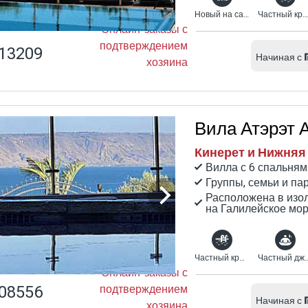
Новый на сайте Бордо
Частный крытый бассейн с подогревом
Онлайн-заказы с
подтверждением
13209
Начиная с
хозяина
Вила Атэрэт 
Кинерет и Нижняя 
Вилла с 6 спальням
Группы, семьи и па
Расположена в изо
на Галилейское мор
Частный крытый бассейн с подогревом
Частный джа
Онлайн-заказы с
08556
подтверждением
Начиная с
хозяина