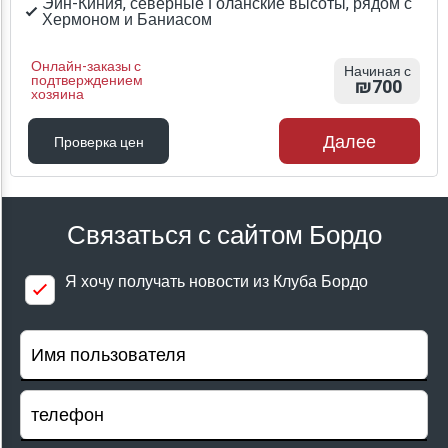
Эйн-Киния, северные Голанские высоты, рядом с
Хермоном и Баниасом
Онлайн-заказы с
Начиная с
подтверждением
₪700
хозяина
Далее
Проверка цен
Проверка цен
Связаться с сайтом Бордо
Я хочу получать новости из Клуба Бордо