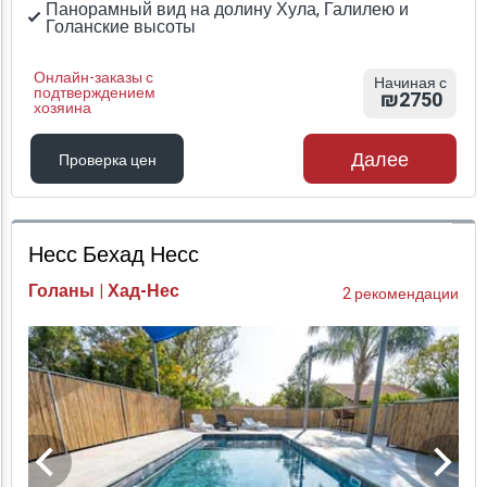
Панорамный вид на долину Хула, Галилею и
Голанские высоты
Онлайн-заказы с
Начиная с
подтверждением
₪2750
хозяина
Далее
Проверка цен
Проверка цен
Несс Бехад Несс
Голаны | Хад-Нес
2 рекомендации