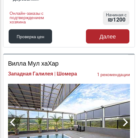
Онлайн-заказы с
Начиная с
подтверждением
₪1200
хозяина
Далее
Проверка цен
Проверка цен
Вилла Мул хаХар
Западная Галилея | Шомера
1 рекомендации