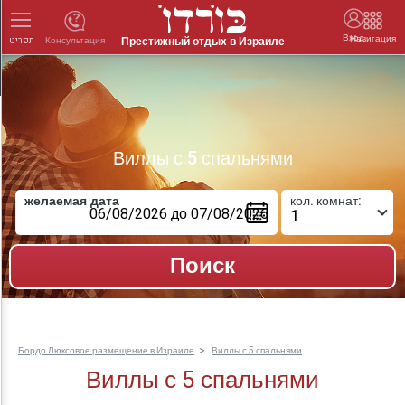
Вход
Навигация
Престижный отдых в Израиле
Консультация
תפריט
Виллы с 5 спальнями
желаемая дата
кол. комнат:
Бордо Люксовое размещение в Израиле
Виллы с 5 спальнями
Виллы с 5 спальнями