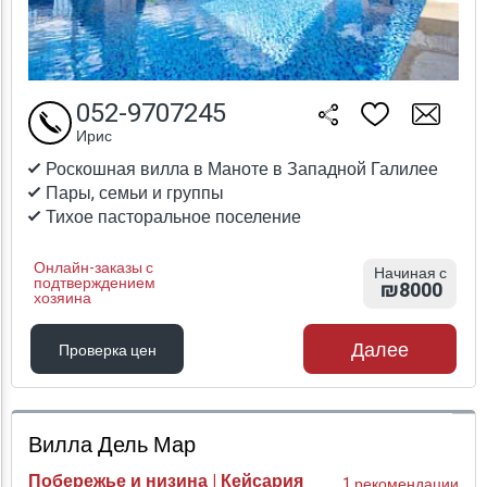
052-9707245
Ирис
Роскошная вилла в Маноте в Западной Галилее
Пары, семьи и группы
Тихое пасторальное поселение
Онлайн-заказы с
Начиная с
подтверждением
₪8000
хозяина
Далее
Проверка цен
Проверка цен
Вилла Дель Мар
Побережье и низина | Кейсария
1 рекомендации