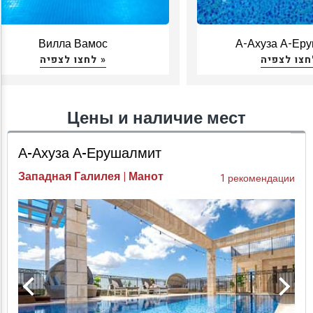
Вилла Вамос
А-Ахуза А-Ер
לחצו לצפיה »
Цены и наличие мест
А-Ахуза А-Ерушалмит
Западная Галилея | Манот
1 рекомендации