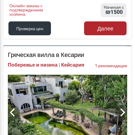
Онлайн-заказы с
Начиная с
подтверждением
₪1500
хозяина
Далее
Проверка цен
Проверка цен
Греческая вилла в Кесарии
Побережье и низина | Кейсария
1 рекомендации