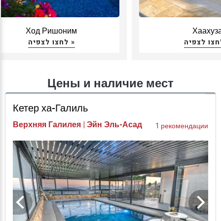
Ход Ришоним
Хаахуз
לחצו לצפיה »
Цены и наличие мест
Кетер ха-Галиль
Верхняя Галилея | Эйн Эль-Асад
1 рекомендации