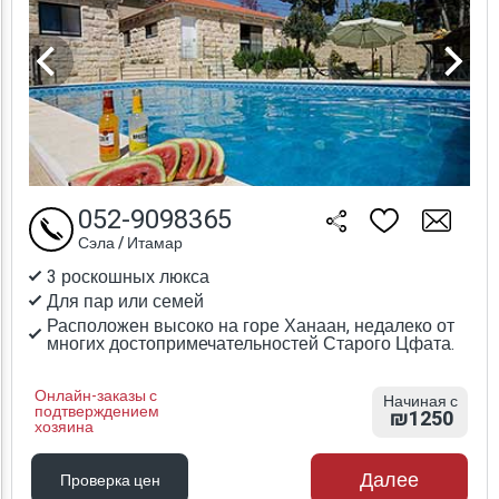
052-9098365
Сэла / Итамар
3 роскошных люкса
Для пар или семей
Расположен высоко на горе Ханаан, недалеко от
многих достопримечательностей Старого Цфата.
Онлайн-заказы с
Начиная с
подтверждением
₪1250
хозяина
Далее
Проверка цен