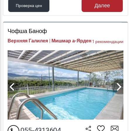
Далее
Проверка цен
Проверка цен
Чофша Баноф
Верхняя Галилея | Мишмар а-Ярден
1 рекомендации
055-4313604