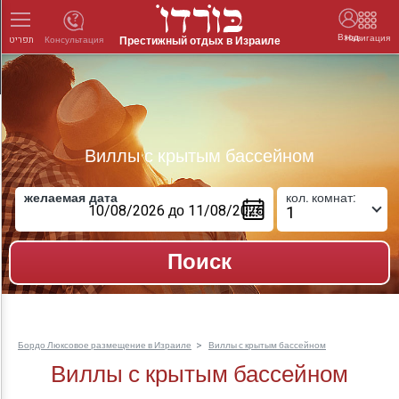
Вход
Навигация
Престижный отдых в Израиле
Консультация
תפריט
Виллы с крытым бассейном
желаемая дата
кол. комнат:
Бордо Люксовое размещение в Израиле
Виллы с крытым бассейном
Виллы с крытым бассейном