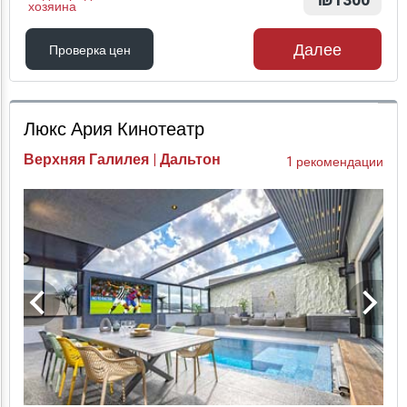
₪1300
хозяина
Далее
Проверка цен
Проверка цен
Люкс Ария Кинотеатр
Верхняя Галилея | Дальтон
1 рекомендации