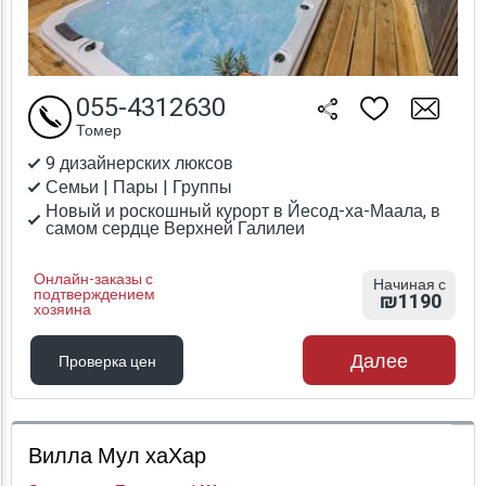
055-4312630
Томер
9 дизайнерских люксов
Семьи | Пары | Группы
Новый и роскошный курорт в Йесод-ха-Маала, в
самом сердце Верхней Галилеи
Онлайн-заказы с
Начиная с
подтверждением
₪1190
хозяина
Далее
Проверка цен
Проверка цен
Вилла Мул хаХар