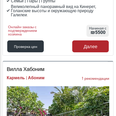
Семьи | Пары | Группы
Великолепный панорамный вид на Кинерет,
Голанские высоты и окружающую природу
Галилеи.
Онлайн-заказы с
Начиная с
подтверждением
₪5500
хозяина
Далее
Проверка цен
Проверка цен
Вилла Хабоним
Кармель | Абоним
1 рекомендации